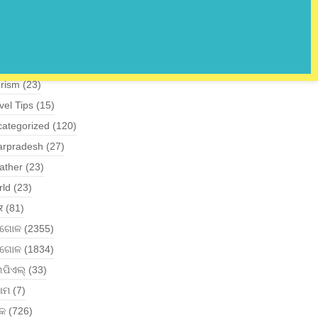
te
(14527)
tes
(172)
hnology
(21)
angana
(49)
rism
(23)
vel Tips
(15)
ategorized
(120)
arpradesh
(27)
ather
(23)
rld
(23)
र
(81)
ୁଗୋଳ
(2355)
ୁଗୋଳ
(1834)
ପିଏଲ୍
(33)
ାମ
(7)
କ
(726)