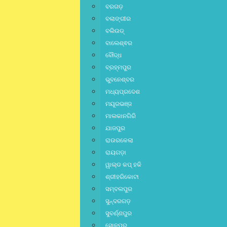
ବରଗଡ଼
ବଲାଙ୍ଗୀର
ବଲିଉଡ୍
ବାଲେଶ୍ଵର
ବୌଦ୍ଧ
ବ୍ରହ୍ମପୁର
ଭୁବନେଶ୍ବର
ମଧ୍ୟପ୍ରଦେଶ
ମୟୂରଭଞ୍ଜ
ମାଲକାନଗିରି
ଯାଜପୁର
ରାଉରକେଲା
ରାୟଗଡ଼ା
ୱାଲ୍ଡ କପ୍ ହକି
ଶ୍ରୀହରିକୋଟା
ସମ୍ବଲପୁର
ସୁନ୍ଦରଗଡ଼
ସୁବର୍ଣ୍ଣପୁର
ସୋନପୁର