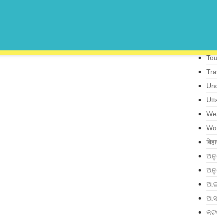
Sta
Sta
Tec
Tel
Tou
Tra
Unc
Utt
We
Wo
बिहा
ଅନ
ଅନ
ଆଇ
ଆସ
କଟ