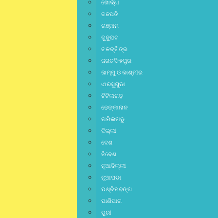
ଖୋର୍ଦ୍ଧା
ଗଜପତି
ଗଞ୍ଜାମ
ଗୁଜୁରାଟ
ଚଳଚ୍ଚିତ୍ର
ଜଗତସିଂହପୁର
ଜାମ୍ମୁ ଓ କାଶ୍ମୀର
ଝାରସୁଗୁଡା
ଟିଟିଲାଗଡ଼
ଢେଙ୍କାନାଳ
ତାମିଲନାଡୁ
ଦିଲ୍ଲୀ
ଦେଶ
ନିବେଶ
ନୂଆଦିଲ୍ଲୀ
ନୂଆପଡା
ପଶ୍ଚିମବଙ୍ଗ
ପାଣିପାଗ
ପୁରୀ