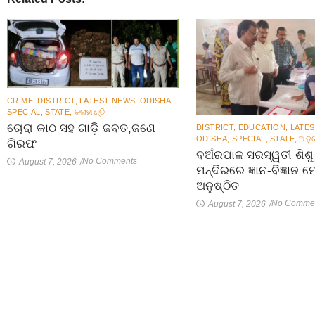
CRIME
,
DISTRICT
,
LATEST NEWS
,
ODISHA
,
SPECIAL
,
STATE
,
କଳାହାଣ୍ଡି
ଚୋରା କାଠ ସହ ଗାଡ଼ି ଜବତ,ଜଣେ
DISTRICT
,
EDUCATION
,
LATE
ODISHA
,
SPECIAL
,
STATE
,
ଅନୁ
ଗିରଫ
ବଅଁରପାଳ ସରସ୍ୱତୀ ଶିଶୁ 
No Comments
August 7, 2026
/
ମନ୍ଦିରରେ ଜ୍ଞାନ-ବିଜ୍ଞାନ ମ
ଅନୁଷ୍ଠିତ
No Comme
August 7, 2026
/