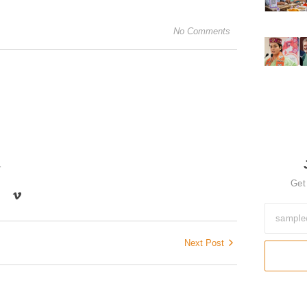
No Comments
r
Get
Next Post