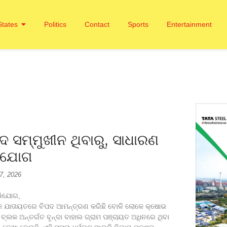
States
Politics
Contact
Sports
Entertainment
ିପଦ ସମ୍ମୁଖୀନ ଥିବାରୁ, ସାଧାରଣ
ିଯୋଗ
 7, 2026
ଅଭିଯୋଗ,
ାରଣଙ୍କ ଯାତାୟତରେ ବିପଦ ଆମନ୍ତ୍ରଣ କରିଛି ବୋଳି ଲୋକେ କ୍ଷୋଭ
ଡା ବ୍ଲକ ଅନ୍ତର୍ଗତ ବୃନ୍ଦା ବାହାଲ ଗ୍ରାମ ପଞ୍ଚାୟତ ଅଧିନରେ ଥିବା