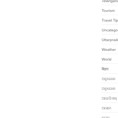
Telangan
Tourism
Travel Ti
Uncatego
Uttarpra
Weather
World
बिहार
ଅନୁଗୋଳ
ଅନୁଗୋଳ
ଆଇପିଏଲ୍
ଆସାମ
କଟକ