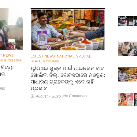
ST NEWS
,
LATEST NEWS
,
NATIONAL
,
SPECIAL
,
ଗୋଳ
,
ଅନୁଗୋଳ
STATE
,
ନୂଆଦିଲ୍ଲୀ
ବିଦ୍ୟା
ୟୁପିଆଇ ଶୁଳ୍କ ପାଇଁ ଆଇନଗତ ବାଟ
େଳା
ଖୋଲିଲା ବିଲ୍‌, ଲୋକସଭାରେ ମଞ୍ଜୁର;
ସାଧାରଣ ଗ୍ରାହକଙ୍କୁ ଏବେ ନାହିଁ
ପ୍ରଭାବ
nts
No Comments
August 7, 2026
/