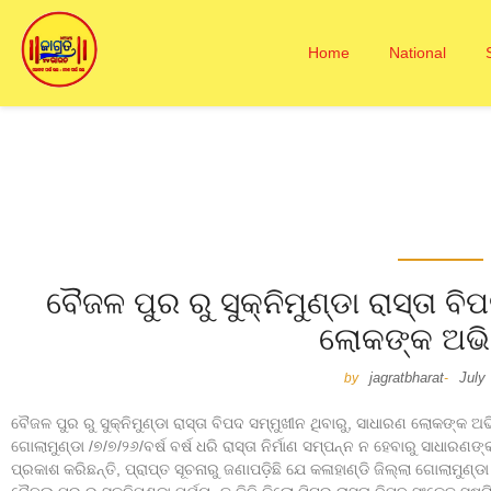
Home
National
ବୈଜଳ ପୁର ରୁ ସୁକ୍ନିମୁଣ୍ଡା ରାସ୍ତା ବ
ଲୋକଙ୍କ ଅଭ
jagratbharat
July
by
-
ବୈଜଳ ପୁର ରୁ ସୁକ୍ନିମୁଣ୍ଡା ରାସ୍ତା ବିପଦ ସମ୍ମୁଖୀନ ଥିବାରୁ, ସାଧାରଣ ଲୋକଙ୍କ 
ଗୋଲାମୁଣ୍ଡା /୭/୭/୨୬/ବର୍ଷ ବର୍ଷ ଧରି ରାସ୍ତା ନିର୍ମାଣ ସମ୍ପନ୍ନ ନ ହେବାରୁ ସାଧ
ପ୍ରକାଶ କରିଛନ୍ତି, ପ୍ରାପ୍ତ ସୂଚନାରୁ ଜଣାପଡ଼ିଛି ଯେ କଳାହାଣ୍ଡି ଜିଲ୍ଲା ଗୋଲାମୁଣ୍