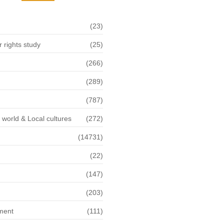
(23)
rights study
(25)
(266)
(289)
(787)
f world & Local cultures
(272)
(14731)
(22)
n
(147)
(203)
ment
(111)