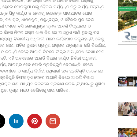
୍ଟି ଦେଖା ଦେଇଛି, ଏହି ରାସ୍ତା ଧର୍ମଗଡ ଆରଡି ବିଭାଗ ପକ୍ଷରୁ
ିଛି, ହେଲେ ବୋରଗୁମା ଠାରୁ ବୈଜଲ ପର୍ଯ୍ୟନ୍ତ ପିଚୁ କାର୍ଯ୍ୟ ସମ୍ପନ୍ନ
ଯ୍ୟନ୍ତ ପିଚୁ କାର୍ଯ୍ୟ ନ ହେବାରୁ ଲୋକଙ୍କ ଯାତାୟାତର ଘୋର
କୁଲ, ଦଶ ପୁର, ଧାମନପୁର, ମକୁନ୍ଦପୁର, ଓ ବୈଜଲ ପୁର ଦେଇ
୍ରୀ ବସରେ ବସି ଗୋଲାମୁଣ୍ଡା ବ୍ଲକ ଆଦର୍ଶ ବିଦ୍ୟାଳୟ ଓ
 କିଲୋ ମିଟର ରାସ୍ତା ଖାଲ ଢିପ ରେ ଆଣ୍ଠୁଏ ପାଣି ଥିବାରୁ ବସ
ତ୍ୱେ ବିଭାଗୀୟ ଅଧିକାରୀ ମାନେ କର୍ଣ୍ଣପାତ କରୁନାହାନ୍ତି, ତେଣୁ
ର ଜାଲ, ଥବିର ସୁନାନୀ ପ୍ରମୁଖ ରାସ୍ତାର ଅନୁଧ୍ୟାନ କରି ବିଭାଗିୟ
୍ଭ ନ କରନ୍ତି ତେବେ ଆଗାମି ଦିନରେ ତୀବ୍ର ଅସନ୍ତୋଷ ଦେଖା ଦେବ
ତି, ଏହି ଅବସରରେ ଆରଡି ବିଭାଗ କାର୍ଯ୍ୟ ନିର୍ବାହୀ ଅଧିକାରୀ
୍ଯ୍ୟ ଆରମ୍ଭ ହେବ ବୋଲି ପ୍ରତିଶ୍ରୁତି ଦେଇଛନ୍ତି, ହେଲେ
ତବନୀରେ ଓ କାର୍ଯ୍ୟ ନିର୍ବାହୀ ଅଧିକାରୀ ଙ୍କ ପ୍ରତିଶୃତି କେତେ ଯେ
 ପ୍ରତିଶୃତି ବିଫଳ ହୁଏ ତେବେ ଆଗାମି ଦିନରେ ଆରଡି ବିଭାଗ
୍ଗରାଜ ଗଣ ମାଧ୍ୟମ ନିକଟରେ ପ୍ରକାଶ କରିଛନ୍ତି,ଆସନ୍ତୁ ଶୁଣିବା
ଥିବା ଦୃଶ୍ୟ ମଧ୍ୟ ଦେଖିବାକୁ ପାଇ ପାରିବେ,