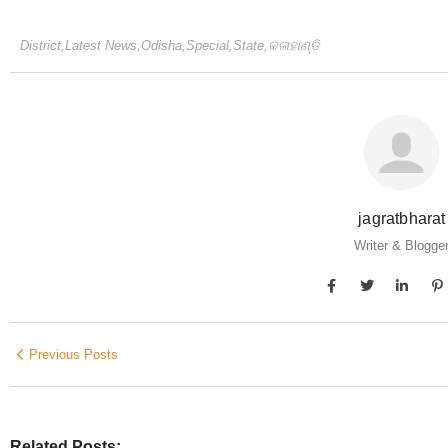
District
,
Latest News
,
Odisha
,
Special
,
State
,
କଳାହାଣ୍ଡି
jagratbharat
Writer & Blogge
Previous Posts
Related Posts: