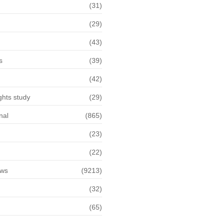
(31)
(29)
(43)
s
(39)
(42)
hts study
(29)
nal
(865)
(23)
(22)
ews
(9213)
(32)
(65)