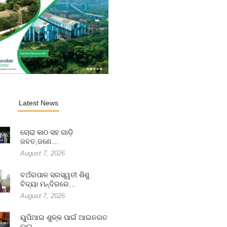
Latest News
ଚୋରା କାଠ ସହ ଗାଡ଼ି
ଜବତ,ଜଣେ…
August 7, 2026
ବଅଁରପାଳ ସରସ୍ୱତୀ ଶିଶୁ
ବିଦ୍ୟା ମନ୍ଦିରରେ…
August 7, 2026
ୟୁପିଆଇ ଶୁଳ୍କ ପାଇଁ ଆଇନଗତ
ବାଟ…