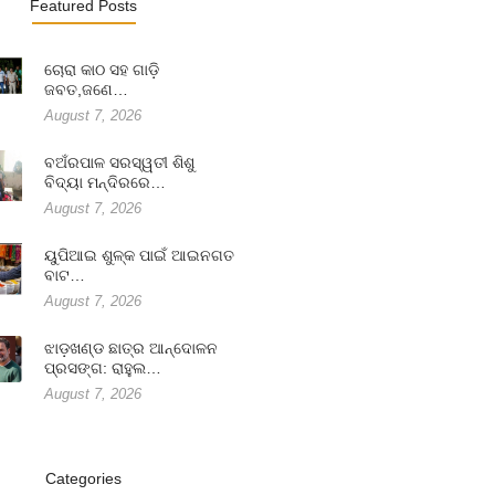
Featured Posts
ଚୋରା କାଠ ସହ ଗାଡ଼ି
ଜବତ,ଜଣେ…
August 7, 2026
ବଅଁରପାଳ ସରସ୍ୱତୀ ଶିଶୁ
ବିଦ୍ୟା ମନ୍ଦିରରେ…
August 7, 2026
ୟୁପିଆଇ ଶୁଳ୍କ ପାଇଁ ଆଇନଗତ
ବାଟ…
August 7, 2026
ଝାଡ଼ଖଣ୍ଡ ଛାତ୍ର ଆନ୍ଦୋଳନ
ପ୍ରସଙ୍ଗ: ରାହୁଲ…
August 7, 2026
Categories