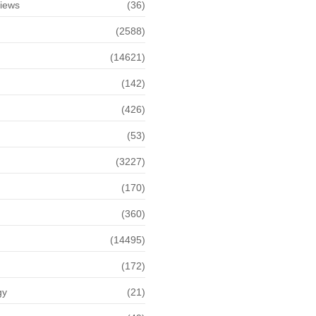
views
(36)
(2588)
(14621)
(142)
(426)
(53)
(3227)
(170)
(360)
(14495)
(172)
gy
(21)