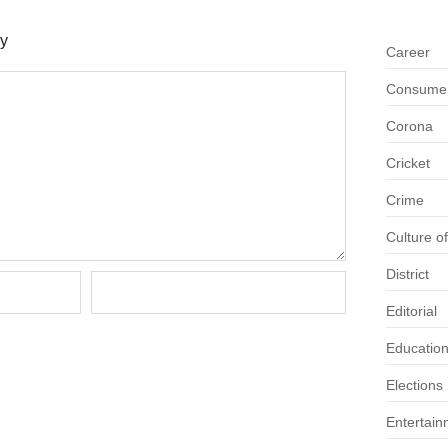
ly
Career
Consumer 
Corona
Cricket
Crime
Culture o
District
Editorial
Educatio
Elections
Entertain