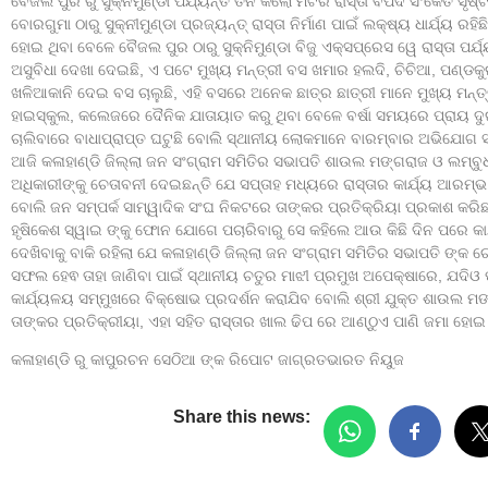
ବୈଜଲ ପୁର ରୁ ସୁକ୍ନିମୁଣ୍ଡା ପର୍ଯ୍ୟନ୍ତ ତିନି କିଲୋ ମିଟର ରାସ୍ତା ବିପଦ ସଂକେତ ସୃଷ
ବୋରଗୁମା ଠାରୁ ସୁକ୍ନୀମୁଣ୍ଡା ପ୍ରଜ୍ୟନ୍ତ୍ ରାସ୍ତା ନିର୍ମାଣ ପାଇଁ ଲକ୍ଷ୍ୟ ଧାର୍ଯ୍ୟ ରହ
ହୋଇ ଥିବା ବେଳେ ବୈଜଲ ପୁର ଠାରୁ ସୁକ୍ନିମୁଣ୍ଡା ବିଜୁ ଏକ୍ସପ୍ରେସ ୱେ ରାସ୍ତା ପର୍
ଅସୁବିଧା ଦେଖା ଦେଇଛି, ଏ ପଟେ ମୁଖ୍ୟ ମନ୍ତ୍ରୀ ବସ ଖମାର ହଲଦି, ଚିଚିଆ, ପଣ୍ଡ
ଖଳିଆକାନି ଦେଇ ବସ ଚାଲୁଛି, ଏହି ବସରେ ଅନେକ ଛାତ୍ର ଛାତ୍ରୀ ମାନେ ମୁଖ୍ୟ ମନ୍ତ
ହାଇସ୍କୁଲ, କଲେଜରେ ଦୈନିକ ଯାତାୟାତ କରୁ ଥିବା ବେଳେ ବର୍ଷା ସମୟରେ ପ୍ରାୟ ଦୁଇ
ଚାଲିବାରେ ବାଧାପ୍ରାପ୍ତ ଘଟୁଛି ବୋଲି ସ୍ଥାନୀୟ ଲୋକମାନେ ବାରମ୍ବାର ଅଭିଯୋଗ ସତ୍
ଆଜି କଳାହାଣ୍ଡି ଜିଲ୍ଲା ଜନ ସଂଗ୍ରାମ ସମିତିର ସଭାପତି ଶାଉଲ ମଙ୍ଗରାଜ ଓ ଲମ୍ବୁଧ
ଅଧିକାରୀଙ୍କୁ ଚେତାବନୀ ଦେଇଛନ୍ତି ଯେ ସପ୍ତାହ ମଧ୍ୟରେ ରାସ୍ତାର କାର୍ଯ୍ୟ ଆରମ
ବୋଲି ଜନ ସମ୍ପର୍କ ସାମ୍ୱାଦିକ ସଂଘ ନିକଟରେ ତାଙ୍କର ପ୍ରତିକ୍ରିୟା ପ୍ରକାଶ କରିଛନ୍
ହୃଷିକେଶ ସ୍ୱାଇ ଙ୍କୁ ଫୋନ ଯୋଗେ ପଚାରିବାରୁ ସେ କହିଲେ ଆଉ କିଛି ଦିନ ପରେ କାର
ଦେଖିବାକୁ ବାକି ରହିଲା ଯେ କଳାହାଣ୍ଡି ଜିଲ୍ଲା ଜନ ସଂଗ୍ରାମ ସମିତିର ସଭାପତି ଙ୍କ ଚେ
ସଫଲ ହେଵ ତାହା ଜାଣିବା ପାଇଁ ସ୍ଥାନୀୟ ଚତୁର ମାଝୀ ପ୍ରମୁଖ ଅପେକ୍ଷାରେ, ଯଦିଓ
କାର୍ଯ୍ୟଳୟ ସମ୍ମୁଖରେ ବିକ୍ଷୋଭ ପ୍ରଦର୍ଶନ କରାଯିବ ବୋଲି ଶ୍ରୀ ଯୁକ୍ତ ଶାଉଲ ମଙ
ତାଙ୍କର ପ୍ରତିକ୍ରୀୟା, ଏହା ସହିତ ରାସ୍ତାର ଖାଲ ଢିପ ରେ ଆଣ୍ଠୁଏ ପାଣି ଜମା ହୋଇ 
କଳାହାଣ୍ଡି ରୁ କାପୁରଚନ ସେଠିଆ ଙ୍କ ରିପୋଟ ଜାଗ୍ରତଭାରତ ନିୟୁଜ
Share this news: