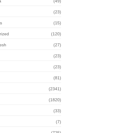
a
(49)
(23)
ps
(15)
rized
(120)
desh
(27)
(23)
(23)
(81)
(2341)
(1820)
(33)
(7)
(725)