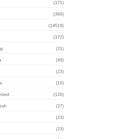
(171)
(360)
(14519)
(172)
gy
(21)
a
(49)
(23)
ps
(15)
rized
(120)
desh
(27)
(23)
(23)