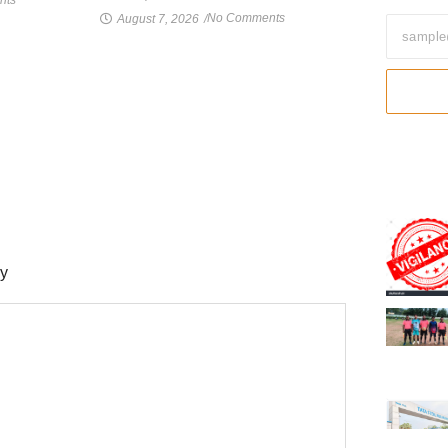
nts
No Comments
August 7, 2026
/
ly