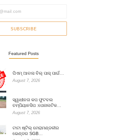
SUBSCRIBE
Featured Posts
ପିଏମ୍ ଆବାସ ବିଲ୍ ପାସ୍ ପାଇଁ…
August 7, 2026
ସ୍ୱାଧୀନତା କପ ଫୁଟବଲ
ଚମ୍ପିୟାନସିପ :ପେନାଲଟିକ…
August 7, 2026
ଟାଟା ଷ୍ଟିଲ୍ ମେରାମଣ୍ଡଳୀର
ଭେଣ୍ଡର SGB…