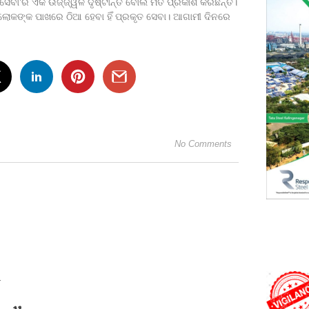
 ସେବା’ର ଏକ ଉଜ୍ଜ୍ୱଳ ଦୃଷ୍ଟାନ୍ତ ବୋଲି ମତ ପ୍ରକାଶ କରିଛନ୍ତି।
ଲୋକଙ୍କ ପାଖରେ ଠିଆ ହେବା ହିଁ ପ୍ରକୃତ ସେବା। ଆଗାମୀ ଦିନରେ
No Comments
r