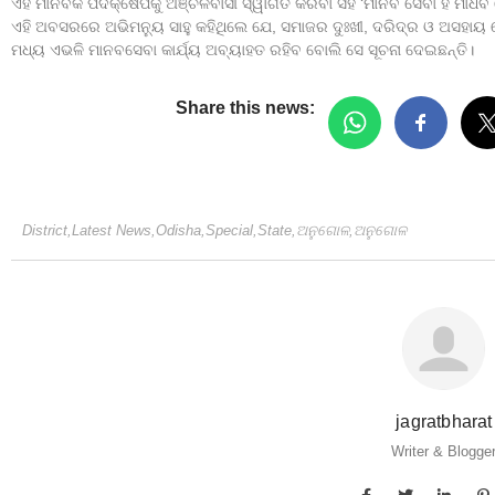
ଏହି ମାନବିକ ପଦକ୍ଷେପକୁ ଅଞ୍ଚଳବାସୀ ସ୍ୱାଗତ କରିବା ସହ ‘ମାନବ ସେବା ହିଁ ମାଧବ
ଏହି ଅବସରରେ ଅଭିମନ୍ୟୁ ସାହୁ କହିଥିଲେ ଯେ, ସମାଜର ଦୁଃଖୀ, ଦରିଦ୍ର ଓ ଅସହାୟ 
ମଧ୍ୟ ଏଭଳି ମାନବସେବା କାର୍ଯ୍ୟ ଅବ୍ୟାହତ ରହିବ ବୋଲି ସେ ସୂଚନା ଦେଇଛନ୍ତି।
Share this news:
District
,
Latest News
,
Odisha
,
Special
,
State
,
ଅନୁଗୋଳ
,
ଅନୁଗୋଳ
jagratbharat
Writer & Blogge