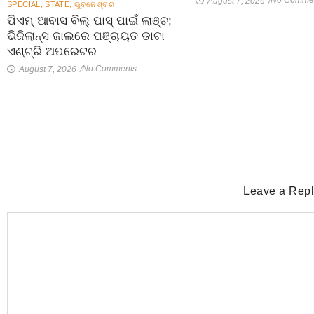
No Comme
August 7, 2026
/
SPECIAL
,
STATE
,
ଭୁବନେଶ୍ବର
ପିଏମ୍ ଆବାସ ବିଲ୍ ପାସ୍ ପାଇଁ ଲାଞ୍ଚ;
ଭିଜିଲାନ୍ସ ଜାଲରେ ପଞ୍ଚାୟତ ଡାଟା
ଏଣ୍ଟ୍ରି ଅପରେଟର
No Comments
August 7, 2026
/
Leave a Rep