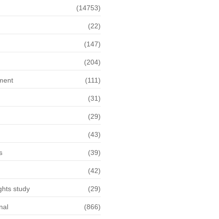
(14753)
(22)
n
(147)
(204)
ment
(111)
(31)
(29)
(43)
s
(39)
(42)
hts study
(29)
nal
(866)