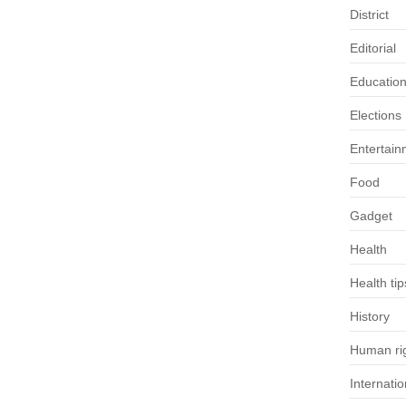
District
Editorial
Educatio
Elections
Entertain
Food
Gadget
Health
Health tip
History
Human rig
Internatio