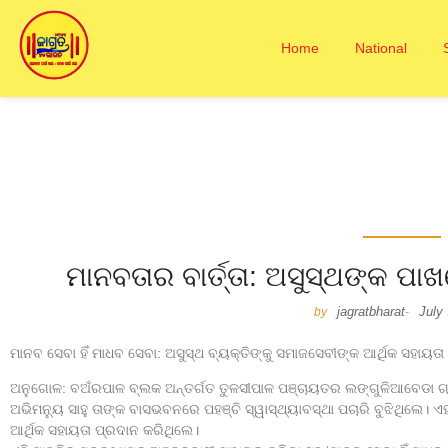
Home
National
ମାନବତାର ବାର୍ତ୍ତା: ଅସୁସ୍ଥଙ୍କ ପା
jagratbharat
July
by
-
ମାନବ ସେବା ହିଁ ମାଧବ ସେବା: ଅସୁସ୍ଥ ବ୍ୟକ୍ତିଙ୍କୁ ସମାଜସେବୀଙ୍କ ଆର୍ଥିକ ସହାୟତା
ଅନୁଗୋଳ: ବଅଁରପାଳ ବ୍ଲକ ଅନ୍ତର୍ଗତ ତୁଳସୀପାଳ ପଞ୍ଚାୟତର ଲଙ୍ଗୁଳିଆବେଡା ଗ
ଅଭିମନ୍ୟୁ ସାହୁ ତାଙ୍କ ବାସଭବନରେ ପହଞ୍ଚି ସ୍ୱାସ୍ଥ୍ୟାବସ୍ଥା ପଚାରି ବୁଝିଥିଲେ। 
ଆର୍ଥିକ ସହାୟତା ପ୍ରଦାନ କରିଥିଲେ।