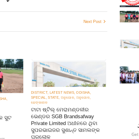
Next Post
DISTRICT
,
LATEST NEWS
,
ODISHA
,
SPECIAL
,
STATE
,
ଅନୁଗୋଳ
,
ଅନୁଗୋଳ
,
SHA
,
ଢେଙ୍କାନାଳ
ଟାଟା ଷ୍ଟିଲ୍ ମେରାମଣ୍ଡଳୀର
ଭେଣ୍ଡର SGB Brandsafway
କ ସୁଟ
Private Limited ଅଧୀନରେ ଥିବା
ଓ
ସୁପରଭାଇଜର ସୁଶାନ୍ତ ସାମଲଙ୍କ
Get
ପରଲୋକ