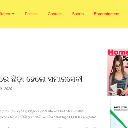
States
Politics
Contact
Sports
Entertainment
ଖରେ ଛିଡ଼ା ହେଲେ ସମାଜସେବୀ
 9, 2026
୍ରାମର ଅଜୟ ସାହୁ ଅସୁସ୍ଥ ଥିବା ଖବର ପାଇ ସମାଜସେବୀ
ଏହାସହ ଉନ୍ନତ ଚିକିତ୍ସା ପାଇଁ ସେ ନିଜ ପକ୍ଷରୁ ୧୦,୦୦୦ ଟଙ୍କାର