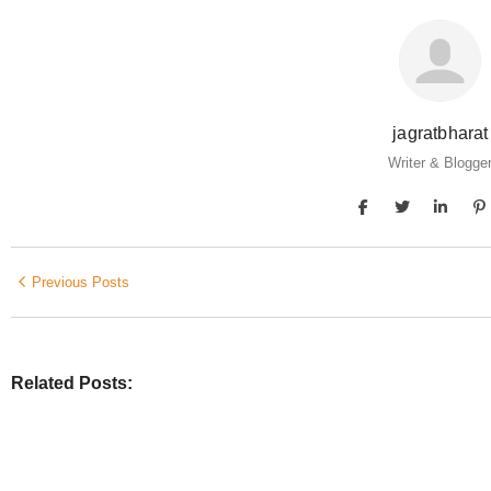
jagratbharat
Writer & Blogge
Previous Posts
Related Posts:
DISTRICT
,
LATEST NEWS
,
ODISHA
,
SPECIAL
,
STATE
,
ଅନୁଗୋଳ
,
ଅନୁଗୋଳ
ଗୋପାଳ ସମାଜର ପୂର୍ବତନ ସଭାପତି ଉଗ୍ରେସନ ବେହେରାଙ୍କ ପରଲ