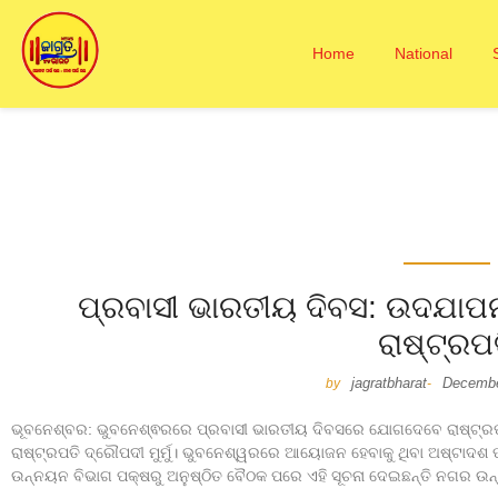
Home
National
ପ୍ରବାସୀ ଭାରତୀୟ ଦିବସ: ଉଦଯା
ରାଷ୍ଟ୍ରପ
jagratbharat
Decembe
by
-
ଭୂବନେଶ୍ବର: ଭୁବନେଶ୍ଵରରେ ପ୍ରବାସୀ ଭାରତୀୟ ଦିବସରେ ଯୋଗଦେବେ ରାଷ୍ଟ୍ର
ରାଷ୍ଟ୍ରପତି ଦ୍ରୌପଦୀ ମୁର୍ମୁ। ଭୁବନେଶ୍ୱରରେ ଆୟୋଜନ ହେବାକୁ ଥିବା ଅଷ୍ଟ
ଉନ୍ନୟନ ବିଭାଗ ପକ୍ଷରୁ ଅନୁଷ୍ଠିତ ବୈଠକ ପରେ ଏହି ସୂଚନା ଦେଇଛନ୍ତି ନଗର ଉନ୍