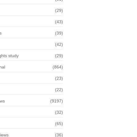
(29)
(43)
s
(39)
(42)
hts study
(29)
nal
(864)
(23)
(22)
ews
(9197)
(32)
(65)
views
(36)