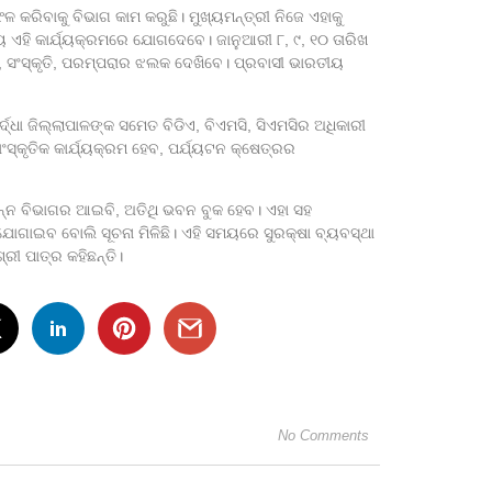
ଳ କରିବାକୁ ବିଭାଗ କାମ କରୁଛି। ମୁଖ୍ୟମନ୍ତ୍ରୀ ନିଜେ ଏହାକୁ
ୟ ଏହି କାର୍ଯ୍ୟକ୍ରମରେ ଯୋଗଦେବେ। ଜାନୁଆରୀ ୮, ୯, ୧୦ ତାରିଖ
ା, ସଂସ୍କୃତି, ପରମ୍ପରାର ଝଲକ ଦେଖିବେ। ପ୍ରବାସୀ ଭାରତୀୟ
ଅବସରପ୍ରା
ଦ୍ଧା ଜିଲ୍ଲାପାଳଙ୍କ ସମେତ ବିଡିଏ, ବିଏମସି, ସିଏମସିର ଅଧିକାରୀ
August 6,
ସ୍କୃତିକ କାର୍ଯ୍ୟକ୍ରମ ହେବ, ପର୍ଯ୍ୟଟନ କ୍ଷେତ୍ରର
୍ନ ବିଭାଗର ଆଇବି, ଅତିଥି ଭବନ ବୁକ ହେବ। ଏହା ସହ
ପ୍ରବଳ ବର୍ଷ
ାଇବ ବୋଲି ସୂଚନା ମିଳିଛି। ଏହି ସମୟରେ ସୁରକ୍ଷା ବ୍ୟବସ୍ଥା
ରୀ ପାତ୍ର କହିଛନ୍ତି।
August 6,
ବ୍ରିକ୍ସ ଶ
August 6,
No Comments