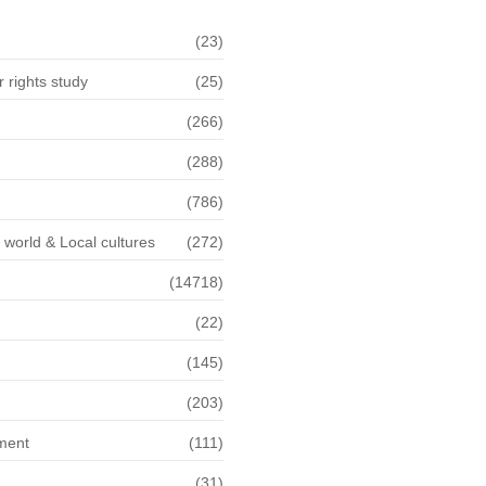
(23)
rights study
(25)
(266)
(288)
(786)
f world & Local cultures
(272)
(14718)
(22)
n
(145)
(203)
ment
(111)
(31)