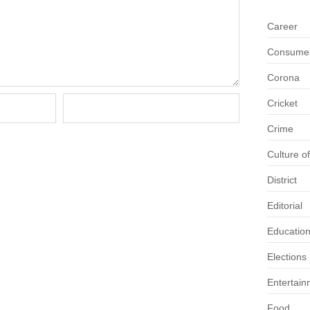
Career
Consumer 
Corona
Cricket
Crime
Culture o
District
Editorial
Educatio
Elections
Entertain
Food