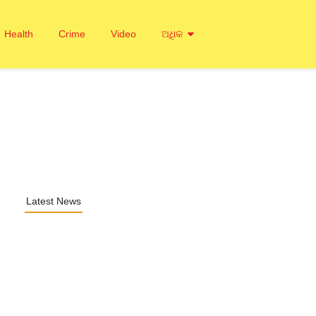
Health
Crime
Video
ଅଧିକ
Latest News
ାଜର ପୂର୍ବତନ ସଭାପତି ଉଗ୍ରେସନ…
 2026