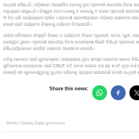
ମନ୍ତ୍ରୀ କହିଛନ୍ତି, ଓଡ଼ିଶାରେ ଆୟୋଜିତ ହେବାକୁ ଥିବା ପ୍ରବାସୀ ଭାରତୀୟ ଦିବସ ସଫ
ଅନୁଧ୍ୟାନ କରୁଛନ୍ତି। ବିଶ୍ୱର ୧୪୦ ଦେଶରୁ ୫ ହଜାରରୁ ୭ ହଜାର ପ୍ରବାସୀ ଭାରତୀ
୩ ଦିନ ଧରି କାର୍ଯ୍ୟକ୍ରମ ଚାଲିବ। ପ୍ରବାସୀ ଭାରତୀୟମାନେ ଓଡ଼ିଶାର ଲୋକଙ୍କ କଳ
ରହଣୀ ପାଇଁ ପର୍ଯ୍ୟଟନ ବିଭାଗକୁ ଦାୟିତ୍ଵ ଦିଆଯାଇଛି।
ଆଜିର ବୈଠକରେ ସଂସ୍କୃତି ବିଭାଗ ଓ ପର୍ଯ୍ୟଟନ ବିଭାଗ ଅଧିକାରୀ, କଟକ, ପୁରୀ, ଖୋର୍
ଉପସ୍ଥିତ ଥିଲେ। ପ୍ରବାସୀ ଭାରତୀୟ ଦିବସ ଉପଲକ୍ଷେ କିଭଳି ବିଭିନ୍ନ ସ୍ଥାନରେ ସାଂ
ସୌନ୍ଦର୍ଯ୍ୟକରଣ କରାଯିବ ସେନେଇ ଆଲୋଚନା ହୋଇଛି।
ଅତିଥି ମାନଙ୍କ ପାଇଁ ଭୁବନେଶ୍ଵର ଆଖପାଖରେ ଥିବା ସମସ୍ତ ହୋଟେଲ ସମେତ ବିଭିନ
ସୁବିଧାଜନକ ଗମନାଗମନ ପାଇଁ CRUT ୫ଟି ଡବଲ ଡେକର ବସ ସହ ୫୦ଟି ନୂଆ ବସ ଯୋଗ
କଡାକଡ଼ି ସହ ଭୁବନେଶ୍ୱରକୁ ସୁନ୍ଦର କରିବାକୁ ପ୍ରୟାସ କରାଯାଉଛି ବୋଲି ମନ୍ତ୍ରୀ ଶ୍
Share this news:
District
,
Odisha
,
State
,
ଭୁବନେଶ୍ବର