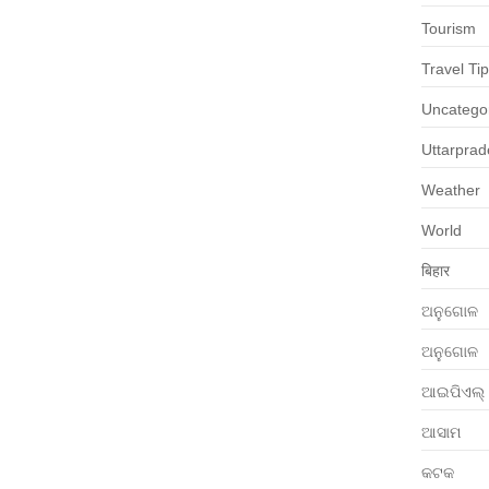
Tourism
Travel Ti
Uncatego
Uttarpra
Weather
World
बिहार
ଅନୁଗୋଳ
ଅନୁଗୋଳ
ଆଇପିଏଲ୍
ଆସାମ
କଟକ