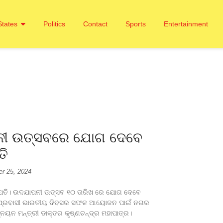
States
Politics
Contact
Sports
Entertainment
ପନୀ ଉତ୍ସବରେ ଯୋଗ ଦେବେ
ତି
r 25, 2024
ପତି। ଉଦଯାପନୀ ଉତ୍ସବ ୧୦ ତାରିଖ ରେ ଯୋଗ ଦେବେ
ାଦଶ ପ୍ରବାସୀ ଭାରତୀୟ ଦିବସର ସଫଳ ଆୟୋଜନ ପାଇଁ ନଗର
ଗୋପାଳ ସମ
ନୟନ ମନ୍ତ୍ରୀ ଡାକ୍ତର କୃଷ୍ଣଚନ୍ଦ୍ର ମହାପାତ୍ର।
August 6,