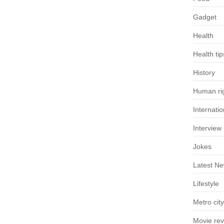
Gadget
Health
Health tip
History
Human rig
Internatio
Interview
Jokes
Latest N
Lifestyle
Metro city
Movie re