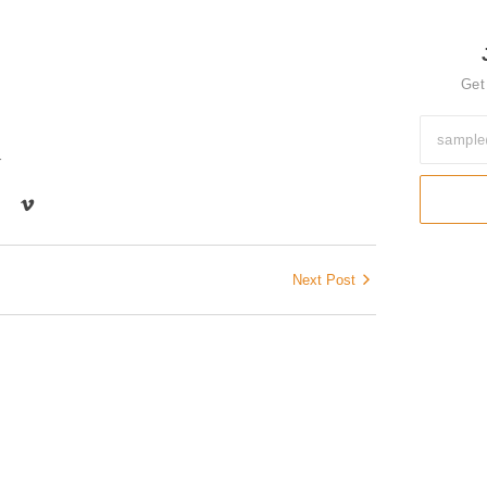
Get
r
Next Post
ଗୋପାଳ ସମ
August 6,
ୋକ, ଶୋକର ଛାୟା