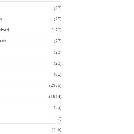
(23)
ps
(15)
rized
(120)
desh
(27)
(23)
(23)
(81)
(2335)
(1814)
(33)
(7)
(725)