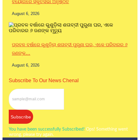
ବିୟୋଗରେ ସ୍କୁତିସଭା ଅନୁଷ୍ଠିତ
August 6, 2026
ପ୍ରବଳ ବର୍ଷାରେ ଭୁଶୁଡ଼ିଲା ଶତାବ୍ଦୀ ପୁରୁଣା ଘର, ଏକେ ପରିବାରର ୬
ଜଣଙ୍କ…
August 6, 2026
Subscribe To Our News Chenal
Subscribe
You have been successfully Subscribed!
Ops! Something went
wrong, please try again.