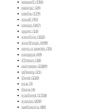
କଳାହାଣ୍ଡି
(196)
କୋରାପୁଟ
(24)
ଖୋର୍ଦ୍ଧା
(179)
ଗଜପତି
(95)
ଗଞ୍ଜାମ
(347)
ଗୁଜୁରାଟ
(16)
ଚଳଚ୍ଚିତ୍ର
(102)
ଜଗତସିଂହପୁର
(698)
ଜାମ୍ମୁ ଓ କାଶ୍ମୀର
(35)
ଝାରସୁଗୁଡା
(69)
ଟିଟିଲାଗଡ଼
(18)
ଢେଙ୍କାନାଳ
(2389)
ତାମିଲନାଡୁ
(21)
ଦିଲ୍ଲୀ
(220)
ଦେଶ
(3)
ନିବେଶ
(6)
ନୂଆଦିଲ୍ଲୀ
(1758)
ନୂଆପଡା
(209)
ପଶ୍ଚିମବଙ୍ଗ
(80)