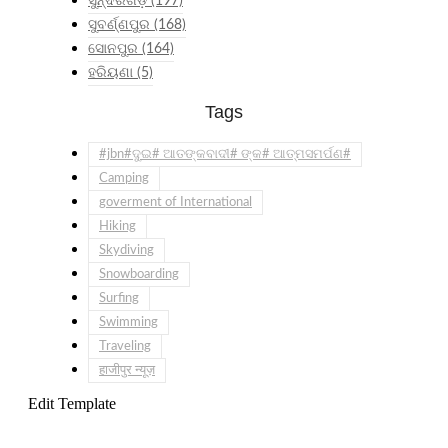
ସୁନ୍ଦରଗଡ଼
(197)
ସୁବର୍ଣ୍ଣପୁର
(168)
ସୋନପୁର
(164)
ହରିୟଣା
(5)
Tags
#jbn#ଦୁଇ# ଆତଙ୍କବାଦୀ# ଙ୍କ# ଆତ୍ମସମର୍ପଣ#
Camping
goverment of International
Hiking
Skydiving
Snowboarding
Surfing
Swimming
Traveling
हाजीपुर न्यूज़
Edit Template