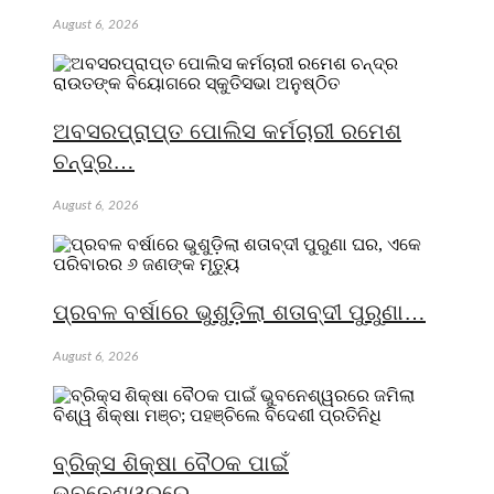
August 6, 2026
ଅବସରପ୍ରାପ୍ତ ପୋଲିସ କର୍ମଚାରୀ ରମେଶ
ଚନ୍ଦ୍ର…
August 6, 2026
ପ୍ରବଳ ବର୍ଷାରେ ଭୁଶୁଡ଼ିଲା ଶତାବ୍ଦୀ ପୁରୁଣା…
August 6, 2026
ବ୍ରିକ୍ସ ଶିକ୍ଷା ବୈଠକ ପାଇଁ
ଭୁବନେଶ୍ୱରରେ…