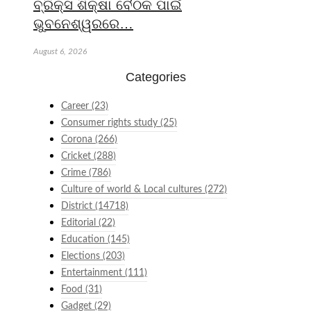
ବ୍ରିକ୍ସ ଶିକ୍ଷା ବୈଠକ ପାଇଁ
ଭୁବନେଶ୍ୱରରେ…
August 6, 2026
Categories
Career
(23)
Consumer rights study
(25)
Corona
(266)
Cricket
(288)
Crime
(786)
Culture of world & Local cultures
(272)
District
(14718)
Editorial
(22)
Education
(145)
Elections
(203)
Entertainment
(111)
Food
(31)
Gadget
(29)