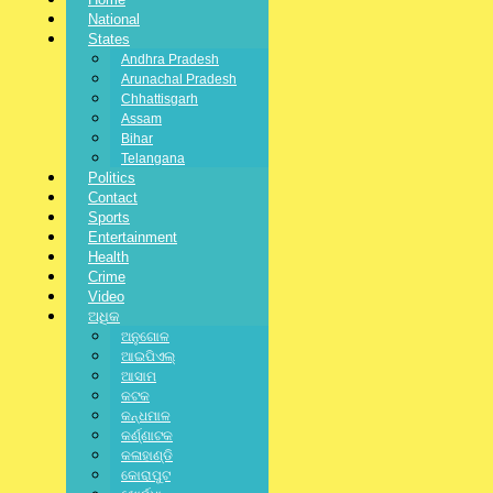
National
States
Andhra Pradesh
Arunachal Pradesh
Chhattisgarh
Assam
Bihar
Telangana
jagratbharat
Politics
Contact
Writer & Blogger
Sports
Facebook-f
Twitter
Linkedin-in
Pinterest-p
Vimeo-
Entertainment
v
Health
Previous Posts
Crime
Next Post
Video
ଅଧିକ
ଅନୁଗୋଳ
Related Posts:
ଆଇପିଏଲ୍
ଆସାମ
କଟକ
କନ୍ଧମାଳ
DISTRICT
,
LATEST NEWS
,
ODISHA
,
SPECIAL
,
STATE
,
ଅନୁଗୋଳ
,
କର୍ଣ୍ଣାଟକ
ଅନୁଗୋଳ
କଳାହାଣ୍ଡି
କୋରାପୁଟ
ଗୋପାଳ ସମାଜର ପୂର୍ବତନ ସଭାପତି