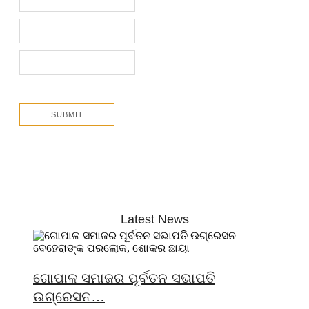
Latest News
ଗୋପାଳ ସମାଜର ପୂର୍ବତନ ସଭାପତି
ଉଗ୍ରେସନ…