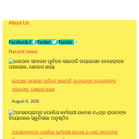
About Us
Facebook-f
Twitter
Tumblr
Recent news
ଗୋପାଳ ସମାଜର ପୂର୍ବତନ ସଭାପତି ଉଗ୍ରେସନ ବେହେରାଙ୍କ
ପରଲୋକ, ଶୋକର ଛାୟା
August 6, 2026
ଅବସରପ୍ରାପ୍ତ ପୋଲିସ କର୍ମଚାରୀ ରମେଶ ଚନ୍ଦ୍ର ରାଉତଙ୍କ