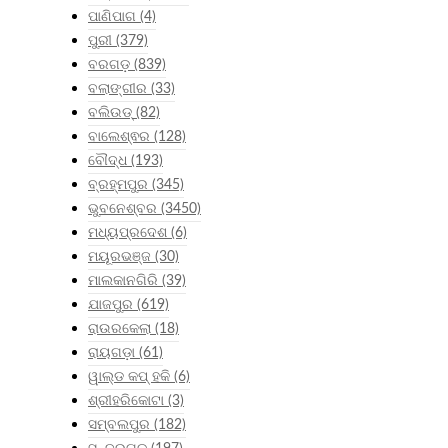
ପାଣିପାଗ
(4)
ପୁରୀ
(379)
ବରଗଡ଼
(839)
ବଲାଙ୍ଗୀର
(33)
ବଲିଉଡ୍
(82)
ବାଲେଶ୍ଵର
(128)
ବୌଦ୍ଧ
(193)
ବ୍ରହ୍ମପୁର
(345)
ଭୁବନେଶ୍ବର
(3450)
ମଧ୍ୟପ୍ରଦେଶ
(6)
ମୟୂରଭଞ୍ଜ
(30)
ମାଲକାନଗିରି
(39)
ଯାଜପୁର
(619)
ରାଉରକେଲା
(18)
ରାୟଗଡ଼ା
(61)
ୱାଲ୍ଡ କପ୍ ହକି
(6)
ଶ୍ରୀହରିକୋଟା
(3)
ସମ୍ବଲପୁର
(182)