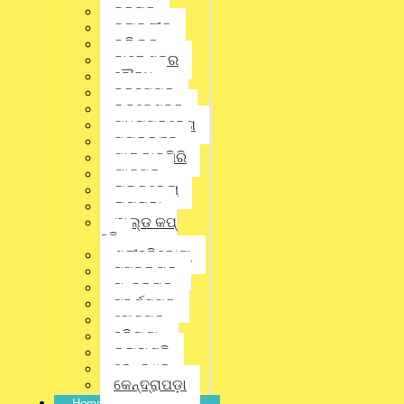
ବରଗଡ଼
ବଲାଙ୍ଗୀର
Linkedin
ବଲିଉଡ୍
ବାଲେଶ୍ଵର
ବୌଦ୍ଧ
Pinterest
ବ୍ରହ୍ମପୁର
ଭୁବନେଶ୍ବର
ମଧ୍ୟପ୍ରଦେଶ
ମୟୂରଭଞ୍ଜ
Gmail
ମାଲକାନଗିରି
ଯାଜପୁର
District
,
Latest News
,
Odisha
,
ରାଉରକେଲା
State
,
କଳାହାଣ୍ଡି
ରାୟଗଡ଼ା
ୱାଲ୍ଡ କପ୍
ହକି
No Comments
ଶ୍ରୀହରିକୋଟା
ସମ୍ବଲପୁର
ସୁନ୍ଦରଗଡ଼
ସୁବର୍ଣ୍ଣପୁର
ସୋନପୁର
ହରିୟଣା
କଳାହାଣ୍ଡି
କେନ୍ଦୁଝର
କେନ୍ଦ୍ରାପଡ଼ା
Home