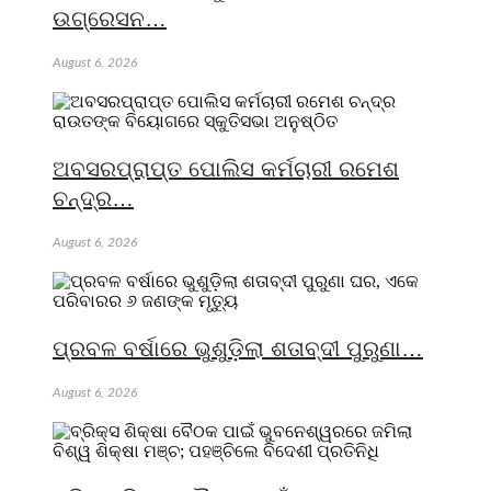
ଉଗ୍ରେସନ…
August 6, 2026
ଅବସରପ୍ରାପ୍ତ ପୋଲିସ କର୍ମଚାରୀ ରମେଶ
ଚନ୍ଦ୍ର…
August 6, 2026
ପ୍ରବଳ ବର୍ଷାରେ ଭୁଶୁଡ଼ିଲା ଶତାବ୍ଦୀ ପୁରୁଣା…
August 6, 2026