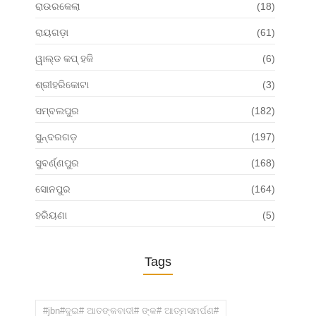
ରାଉରକେଲା
(18)
ରାୟଗଡ଼ା
(61)
ୱାଲ୍ଡ କପ୍ ହକି
(6)
ଶ୍ରୀହରିକୋଟା
(3)
ସମ୍ବଲପୁର
(182)
ସୁନ୍ଦରଗଡ଼
(197)
ସୁବର୍ଣ୍ଣପୁର
(168)
ସୋନପୁର
(164)
ହରିୟଣା
(5)
Tags
#jbn#ଦୁଇ# ଆତଙ୍କବାଦୀ# ଙ୍କ# ଆତ୍ମସମର୍ପଣ#