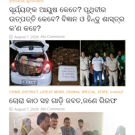
ନୂଆଦିଲ୍ଲୀ
,
ଭୁବନେଶ୍ବର
ସୂର୍ଯ୍ୟଙ୍କ ଆୟୁଷ କେତେ? ପୃଥିବୀର
ଉତ୍ପତ୍ତି କେବେ? ବିଜ୍ଞାନ ଓ ହିନ୍ଦୁ ଶାସ୍ତ୍ର
କ’ଣ କହେ?
No Comments
August 7, 2026
/
CRIME
,
DISTRICT
,
LATEST NEWS
,
ODISHA
,
SPECIAL
,
STATE
,
କଳାହାଣ୍ଡି
ଚୋରା କାଠ ସହ ଗାଡ଼ି ଜବତ,ଜଣେ ଗିରଫ
No Comments
August 7, 2026
/