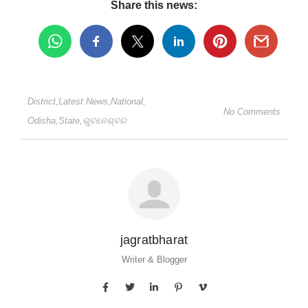
Share this news:
District
,
Latest News
,
National
,
No Comments
Odisha
,
State
,
ଭୁବନେଶ୍ବର
jagratbharat
Writer & Blogger