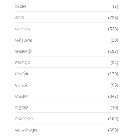
ଆସାମ
(7)
କଟକ
(725)
କନ୍ଧମାଳ
(526)
କର୍ଣ୍ଣାଟକ
(23)
କଳାହାଣ୍ଡି
(197)
କୋରାପୁଟ
(24)
ଖୋର୍ଦ୍ଧା
(179)
ଗଜପତି
(95)
ଗଞ୍ଜାମ
(347)
ଗୁଜୁରାଟ
(16)
ଚଳଚ୍ଚିତ୍ର
(102)
ଜଗତସିଂହପୁର
(698)