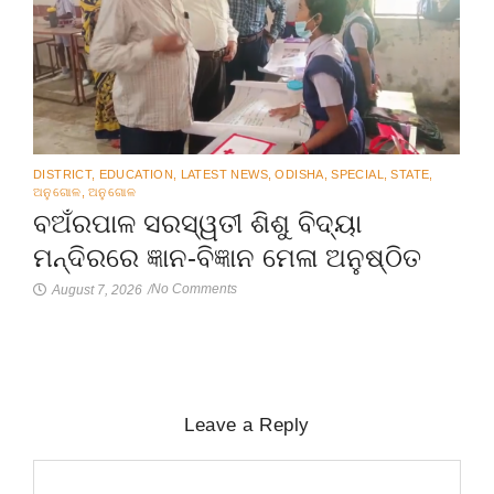
DISTRICT
,
EDUCATION
,
LATEST NEWS
,
ODISHA
,
SPECIAL
,
STATE
,
ଅନୁଗୋଳ
,
ଅନୁଗୋଳ
ବଅଁରପାଳ ସରସ୍ୱତୀ ଶିଶୁ ବିଦ୍ୟା
ମନ୍ଦିରରେ ଜ୍ଞାନ-ବିଜ୍ଞାନ ମେଳା ଅନୁଷ୍ଠିତ
No Comments
August 7, 2026
/
Leave a Reply