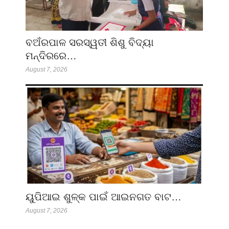
ବଅଁରପାଳ ସରସ୍ୱତୀ ଶିଶୁ ବିଦ୍ୟା
ମନ୍ଦିରରେ…
August 7, 2026
ୟୁପିଆଇ ଶୁଳ୍କ ପାଇଁ ଆଇନଗତ ବାଟ…
August 7, 2026