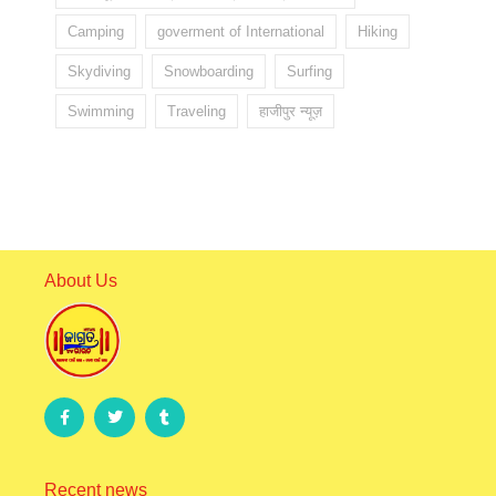
Camping
goverment of International
Hiking
Skydiving
Snowboarding
Surfing
Swimming
Traveling
हाजीपुर न्यूज़
About Us
Recent news