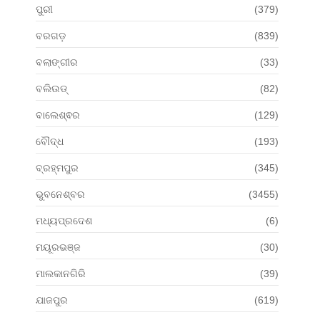
ପୁରୀ
(379)
ବରଗଡ଼
(839)
ବଲାଙ୍ଗୀର
(33)
ବଲିଉଡ୍
(82)
ବାଲେଶ୍ଵର
(129)
ବୌଦ୍ଧ
(193)
ବ୍ରହ୍ମପୁର
(345)
ଭୁବନେଶ୍ବର
(3455)
ମଧ୍ୟପ୍ରଦେଶ
(6)
ମୟୂରଭଞ୍ଜ
(30)
ମାଲକାନଗିରି
(39)
ଯାଜପୁର
(619)