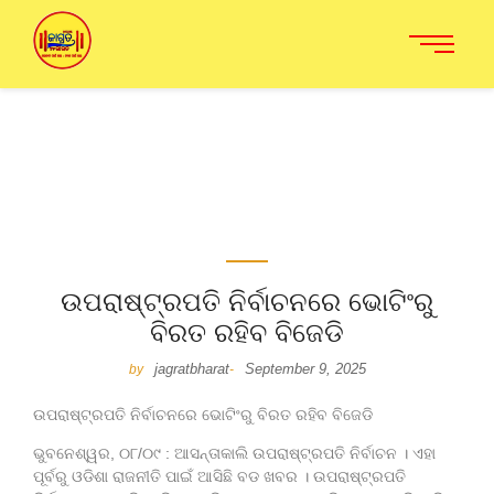
ଉପରାଷ୍ଟ୍ରପତି ନିର୍ବାଚନରେ ଭୋଟିଂରୁ
ବିରତ ରହିବ ବିଜେଡି
jagratbharat
September 9, 2025
by
-
ଉପରାଷ୍ଟ୍ରପତି ନିର୍ବାଚନରେ ଭୋଟିଂରୁ ବିରତ ରହିବ ବିଜେଡି
ଭୁବନେଶ୍ୱର, ୦୮/୦୯ : ଆସନ୍ତାକାଲି ଉପରାଷ୍ଟ୍ରପତି ନିର୍ବାଚନ । ଏହା
ପୂର୍ବରୁ ଓଡିଶା ରାଜନୀତି ପାଇଁ ଆସିଛି ବଡ ଖବର । ଉପରାଷ୍ଟ୍ରପତି