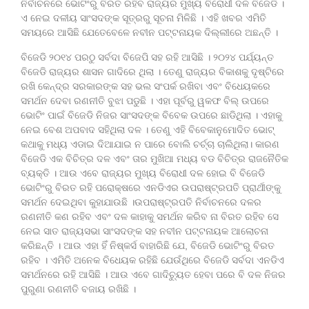
ନିର୍ବାଚନରେ ଭୋଟିଂରୁ ବିରତ ରହିବ ରାଜ୍ୟର ମୁଖ୍ୟ ବିରୋଧୀ ଦଳ ବିଜେଡି ।
ଏ ନେଇ ଦଳୀୟ ସାଂସଦଙ୍କ ସୂତ୍ରରୁ ସୂଚନା ମିଳିଛି । ଏହି ଖବର ଏମିତି
ସମୟରେ ଆସିଛି ଯେତେବେଳେ ନବୀନ ପଟ୍ଟନାୟକ ଦିଲ୍ଲୀରେ ଅଛନ୍ତି ।
ବିଜେଡି ୨୦୧୪ ପରଠୁ ସର୍ବଦା ବିଜେପି ସହ ରହି ଆସିଛି । ୨୦୨୪ ପର୍ଯ୍ୟନ୍ତ
ବିଜେଡି ରାଜ୍ୟର ଶାସନ ଗାଦିରେ ଥିଲା । ତେଣୁ ରାଜ୍ୟର ବିକାଶକୁ ଦୃଷ୍ଟିରେ
ରଖି କେନ୍ଦ୍ର ସରକାରଙ୍କ ସହ ଭଲ ସଂପର୍କ ରଖିବା ଏବଂ ବିଧେୟକରେ
ସମର୍ଥନ ଦେବା ରଣନୀତି ବୁଝା ପଡୁଛି । ଏହା ପୂର୍ବରୁ ୱକଫ ବିଲ୍ ଉପରେ
ଭୋଟିଂ ପାଇଁ ବିଜେଡି ନିଜର ସାଂସଦଙ୍କ ବିବେକ ଉପରେ ଛାଡିଥିଲା । ଏହାକୁ
ନେଇ ବେଶ ଅପବାଦ ସହିଥିଲା ଦଳ । ତେଣୁ ଏହି ବିବେକାନୁମୋଦିତ ଭୋଟ୍
କଥାକୁ ମଧ୍ୟ ଏଡାଇ ଦିଆଯାଇ ନ ପାରେ ବୋଲି ଚର୍ଚ୍ଚା ଚାଲିଥିଲା। କାରଣ
ବିଜେଡି ଏକ ବିଚିତ୍ର ଦଳ ଏବଂ ତାର ମୁଖିଆ ମଧ୍ୟ ବଡ ବିଚିତ୍ର ରାଜନୈତିକ
ବ୍ୟକ୍ତି । ଆଉ ଏବେ ରାଜ୍ୟର ମୁଖ୍ୟ ବିରୋଧୀ ଦଳ ହୋଇ ବି ବିଜେଡି
ଭୋଟିଂରୁ ବିରତ ରହି ପରୋକ୍ଷରେ ଏନଡିଏର ଉପରାଷ୍ଟ୍ରପତି ପ୍ରାର୍ଥୀଙ୍କୁ
ସମର୍ଥନ ଦେଇଥିବା କୁହାଯାଉଛି ।ଉପରାଷ୍ଟ୍ରପତି ନିର୍ବାଚନରେ ଦଳର
ରଣନୀତି କଣ ରହିବ ଏବଂ ଦଳ କାହାକୁ ସମର୍ଥନ କରିବ ନା ବିରତ ରହିବ ସେ
ନେଇ ସାତ ରାଜ୍ୟସଭା ସାଂସଦଙ୍କ ସହ ନବୀନ ପଟ୍ଟନାୟକ ଆଲୋଚନା
କରିଛନ୍ତି । ଆଉ ଏହା ହିଁ ନିଷ୍କର୍ସ ବାହାରିଛି ଯେ, ବିଜେଡି ଭୋଟିଂରୁ ବିରତ
ରହିବ । ଏମିତି ଅନେକ ବିଧେୟକ ରହିଛି ଯେଉଁଥିରେ ବିଜେଡି ସର୍ବଦା ଏନଡିଏ
ସମର୍ଥନରେ ରହି ଆସିଛି । ଆଉ ଏବେ ଗାଦିଚ୍ୟୁତ ହେବା ପରେ ବି ଦଳ ନିଜର
ପୁରୁଣା ରଣନୀତି ବଜାୟ ରଖିଛି ।