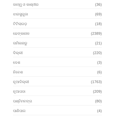
ଜାମ୍ମୁ ଓ କାଶ୍ମୀର
(36)
ଝାରସୁଗୁଡା
(69)
ଟିଟିଲାଗଡ଼
(18)
ଢେଙ୍କାନାଳ
(2389)
ତାମିଲନାଡୁ
(21)
ଦିଲ୍ଲୀ
(220)
ଦେଶ
(3)
ନିବେଶ
(6)
ନୂଆଦିଲ୍ଲୀ
(1763)
ନୂଆପଡା
(209)
ପଶ୍ଚିମବଙ୍ଗ
(80)
ପାଣିପାଗ
(4)