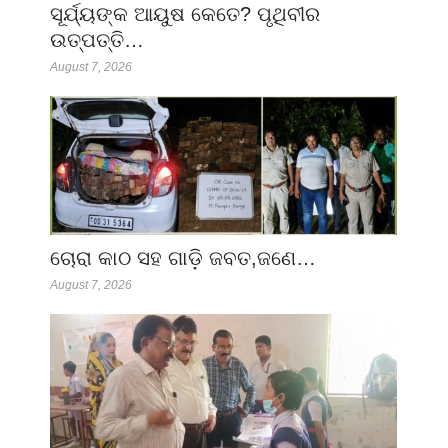
ସୂର୍ଯ୍ୟଙ୍କ ଆୟୁଷ କେତେ? ପୃଥିବୀର
ଉତ୍ପତ୍ତି…
August 7, 2026
ଚୋରା କାଠ ସହ ଗାଡ଼ି ଜବତ,ଜଣେ…
August 7, 2026