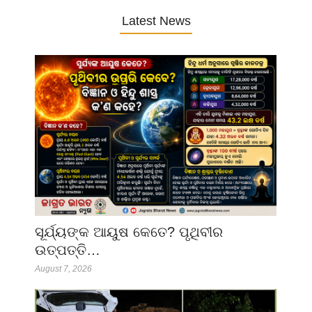
Latest News
ସୂର୍ଯ୍ୟଙ୍କ ଆୟୁଷ କେତେ? ପୃଥିବୀର
ଉତ୍ପତ୍ତି…
August 7, 2026