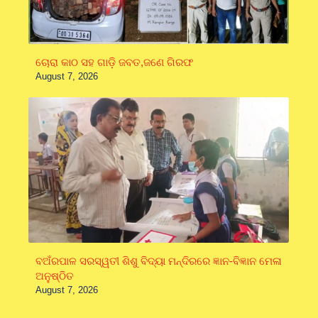
ଚୋରା କାଠ ସହ ଗାଡ଼ି ଜବତ,ଜଣେ ଗିରଫ
August 7, 2026
ବଅଁରପାଳ ସରସ୍ୱତୀ ଶିଶୁ ବିଦ୍ୟା ମନ୍ଦିରରେ ଜ୍ଞାନ-ବିଜ୍ଞାନ ମେଳା
ଅନୁଷ୍ଠିତ
August 7, 2026