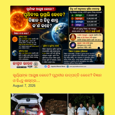
ସୂର୍ଯ୍ୟଙ୍କ ଆୟୁଷ କେତେ? ପୃଥିବୀର ଉତ୍ପତ୍ତି କେବେ? ବିଜ୍ଞାନ
ଓ ହିନ୍ଦୁ ଶାସ୍ତ୍ର…
August 7, 2026