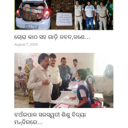
ଚୋରା କାଠ ସହ ଗାଡ଼ି ଜବତ,ଜଣେ…
August 7, 2026
ବଅଁରପାଳ ସରସ୍ୱତୀ ଶିଶୁ ବିଦ୍ୟା
ମନ୍ଦିରରେ…