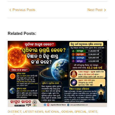
Previous Posts
Next Post
Related Posts:
DISTRICT
,
LATEST NEWS
,
NATIONAL
,
ODISHA
,
SPECIAL
,
STATE
,