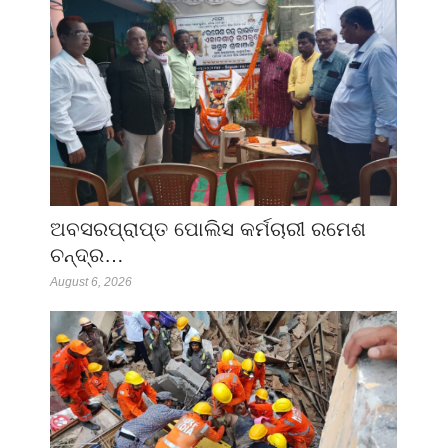
ଅବସରପ୍ରାପ୍ତ ପୋଲିସ କର୍ମଚାରୀ ରମେଶ
ଚନ୍ଦ୍ର…
August 6, 2026