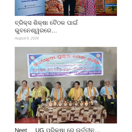
ବ୍ରିକ୍ସ ଶିକ୍ଷା ବୈଠକ ପାଇଁ
ଭୁବନେଶ୍ୱରରେ…
August 6, 2026
Neet __UG ପରିକ୍ଷା ରେ ଉର୍ତ୍ତୀନ…