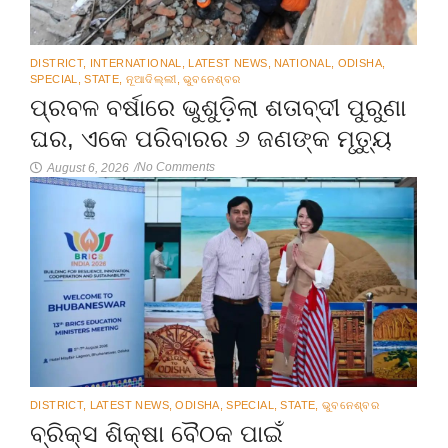
DISTRICT
,
INTERNATIONAL
,
LATEST NEWS
,
NATIONAL
,
ODISHA
,
SPECIAL
,
STATE
,
ନୂଆଦିଲ୍ଲୀ
,
ଭୁବନେଶ୍ବର
ପ୍ରବଳ ବର୍ଷାରେ ଭୁଶୁଡ଼ିଲା ଶତାବ୍ଦୀ ପୁରୁଣା
ଘର, ଏକେ ପରିବାରର ୬ ଜଣଙ୍କ ମୃତ୍ୟୁ
No Comments
August 6, 2026
/
DISTRICT
,
LATEST NEWS
,
ODISHA
,
SPECIAL
,
STATE
,
ଭୁବନେଶ୍ବର
ବ୍ରିକ୍ସ ଶିକ୍ଷା ବୈଠକ ପାଇଁ