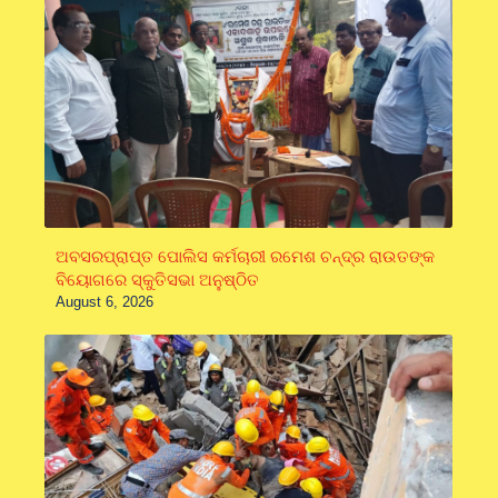
ଅବସରପ୍ରାପ୍ତ ପୋଲିସ କର୍ମଚାରୀ ରମେଶ ଚନ୍ଦ୍ର ରାଉତଙ୍କ
ବିୟୋଗରେ ସ୍କୁତିସଭା ଅନୁଷ୍ଠିତ
August 6, 2026