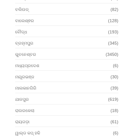
ବଲିଉଡ୍
(82)
ବାଲେଶ୍ଵର
(128)
ବୌଦ୍ଧ
(193)
ବ୍ରହ୍ମପୁର
(345)
ଭୁବନେଶ୍ବର
(3450)
ମଧ୍ୟପ୍ରଦେଶ
(6)
ମୟୂରଭଞ୍ଜ
(30)
ମାଲକାନଗିରି
(39)
ଯାଜପୁର
(619)
ରାଉରକେଲା
(18)
ରାୟଗଡ଼ା
(61)
ୱାଲ୍ଡ କପ୍ ହକି
(6)