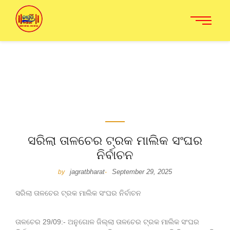
ସରିଲା ତାଳଚେର ଟ୍ରକ ମାଲିକ ସଂଘର
ନିର୍ବାଚନ
jagratbharat
September 29, 2025
by
-
ସରିଲା ତାଳଚେର ଟ୍ରକ ମାଲିକ ସଂଘର ନିର୍ବାଚନ
ତାଳଚେର 29/09:- ଅନୁଗୋଳ ଜିଲ୍ଲା ତାଳଚେର ଟ୍ରକ ମାଲିକ ସଂଘର