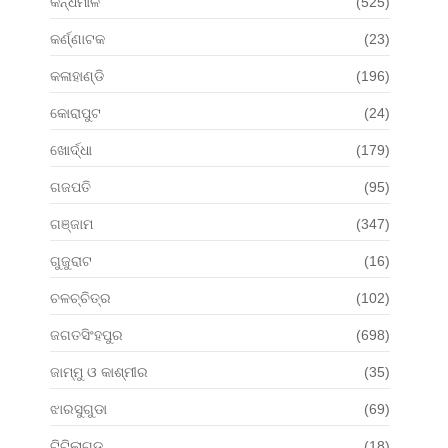
କନ୍ଧମାଳ
(525)
କର୍ଣ୍ଣାଟକ
(23)
କଳାହାଣ୍ଡି
(196)
କୋରାପୁଟ
(24)
ଖୋର୍ଦ୍ଧା
(179)
ଗଜପତି
(95)
ଗଞ୍ଜାମ
(347)
ଗୁଜୁରାଟ
(16)
ଚଳଚ୍ଚିତ୍ର
(102)
ଜଗତସିଂହପୁର
(698)
ଜାମ୍ମୁ ଓ କାଶ୍ମୀର
(35)
ଝାରସୁଗୁଡା
(69)
ଟିଟିଲାଗଡ଼
(18)