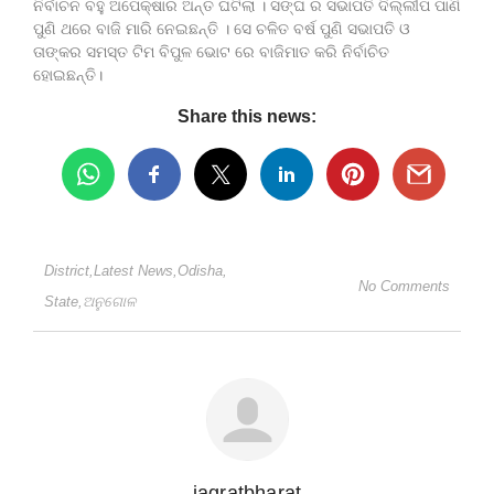
ନିର୍ବାଚନ ବହୁ ଅପେକ୍ଷାର ଅନ୍ତ ଘଟିଲା । ସଙ୍ଘ ର ସଭାପତି ଦିଲ୍ଲୀପ ପାଣି
ପୁଣି ଥରେ ବାଜି ମାରି ନେଇଛନ୍ତି । ସେ ଚଳିତ ବର୍ଷ ପୁଣି ସଭାପତି ଓ
ତାଙ୍କର ସମସ୍ତ ଟିମ ବିପୁଳ ଭୋଟ ରେ ବାଜିମାତ କରି ନିର୍ବାଚିତ
ହୋଇଛନ୍ତି।
Share this news:
District
,
Latest News
,
Odisha
,
No Comments
State
,
ଅନୁଗୋଳ
jagratbharat