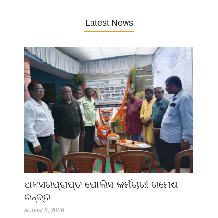
Latest News
ଅବସରପ୍ରାପ୍ତ ପୋଲିସ କର୍ମଚାରୀ ରମେଶ
ଚନ୍ଦ୍ର…
August 6, 2026