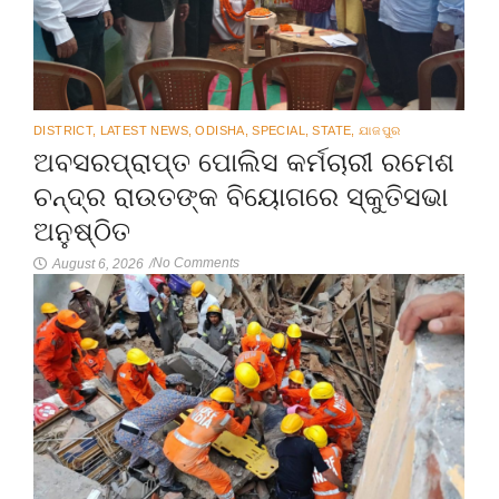
DISTRICT
,
LATEST NEWS
,
ODISHA
,
SPECIAL
,
STATE
,
ଯାଜପୁର
ଅବସରପ୍ରାପ୍ତ ପୋଲିସ କର୍ମଚାରୀ ରମେଶ
ଚନ୍ଦ୍ର ରାଉତଙ୍କ ବିୟୋଗରେ ସ୍କୁତିସଭା
ଅନୁଷ୍ଠିତ
No Comments
August 6, 2026
/