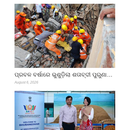
ପ୍ରବଳ ବର୍ଷାରେ ଭୁଶୁଡ଼ିଲା ଶତାବ୍ଦୀ ପୁରୁଣା…
August 6, 2026