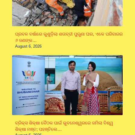
ପ୍ରବଳ ବର୍ଷାରେ ଭୁଶୁଡ଼ିଲା ଶତାବ୍ଦୀ ପୁରୁଣା ଘର, ଏକେ ପରିବାରର
୬ ଜଣଙ୍କ…
August 6, 2026
ବ୍ରିକ୍ସ ଶିକ୍ଷା ବୈଠକ ପାଇଁ ଭୁବନେଶ୍ୱରରେ ଜମିଲା ବିଶ୍ୱ
ଶିକ୍ଷା ମଞ୍ଚ; ପହଞ୍ଚିଲେ…