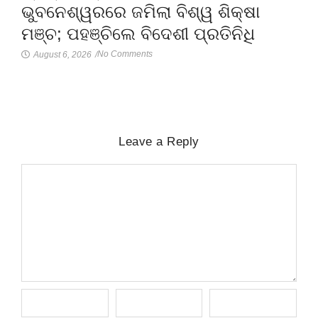
ଭୁବନେଶ୍ୱରରେ ଜମିଲା ବିଶ୍ୱ ଶିକ୍ଷା
ମଞ୍ଚ; ପହଞ୍ଚିଲେ ବିଦେଶୀ ପ୍ରତିନିଧି
No Comments
August 6, 2026
/
Leave a Reply