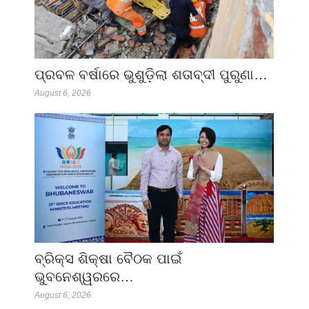
ପ୍ରବଳ ବର୍ଷାରେ ଭୁଶୁଡ଼ିଲା ଶତାବ୍ଦୀ ପୁରୁଣା…
August 6, 2026
ବ୍ରିକ୍ସ ଶିକ୍ଷା ବୈଠକ ପାଇଁ
ଭୁବନେଶ୍ୱରରେ…
August 6, 2026