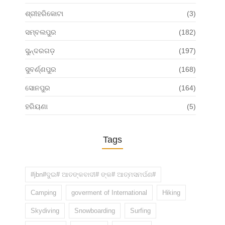
ଶ୍ରୀହରିକୋଟା
(3)
ସମ୍ବଲପୁର
(182)
ସୁନ୍ଦରଗଡ଼
(197)
ସୁବର୍ଣ୍ଣପୁର
(168)
ସୋନପୁର
(164)
ହରିୟଣା
(5)
Tags
#jbn#ଦୁଇ# ଆତଙ୍କବାଦୀ# ଙ୍କ# ଆତ୍ମସମର୍ପଣ#
Camping
goverment of International
Hiking
Skydiving
Snowboarding
Surfing