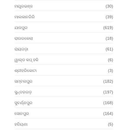
ମୟୂରଭଞ୍ଜ
(30)
ମାଲକାନଗିରି
(39)
ଯାଜପୁର
(619)
ରାଉରକେଲା
(18)
ରାୟଗଡ଼ା
(61)
ୱାଲ୍ଡ କପ୍ ହକି
(6)
ଶ୍ରୀହରିକୋଟା
(3)
ସମ୍ବଲପୁର
(182)
ସୁନ୍ଦରଗଡ଼
(197)
ସୁବର୍ଣ୍ଣପୁର
(168)
ସୋନପୁର
(164)
ହରିୟଣା
(5)