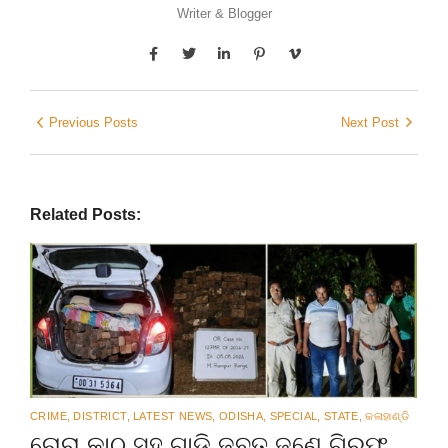
Writer & Blogger
Previous Posts
Next Post
Related Posts:
CRIME
,
DISTRICT
,
LATEST NEWS
,
ODISHA
,
SPECIAL
,
STATE
,
କଳାହାଣ୍ଡି
ଚୋରା କାଠ ସହ ଗାଡ଼ି ଜବତ,ଜଣେ ଗିରଫ