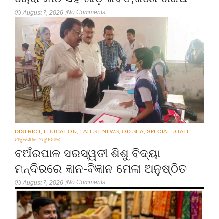
No Comments
August 7, 2026
/
DISTRICT
,
EDUCATION
,
LATEST NEWS
,
ODISHA
,
SPECIAL
,
STATE
,
ଅନୁଗୋଳ
,
ଅନୁଗୋଳ
ବଅଁରପାଳ ସରସ୍ୱତୀ ଶିଶୁ ବିଦ୍ୟା
ମନ୍ଦିରରେ ଜ୍ଞାନ-ବିଜ୍ଞାନ ମେଳା ଅନୁଷ୍ଠିତ
No Comments
August 7, 2026
/