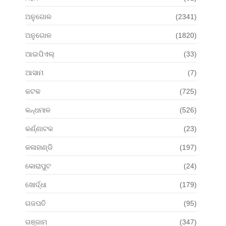
ଅନୁଗୋଳ
(2341)
ଅନୁଗୋଳ
(1820)
ଆଇପିଏଲ୍
(33)
ଆସାମ
(7)
କଟକ
(725)
କନ୍ଧମାଳ
(526)
କର୍ଣ୍ଣାଟକ
(23)
କଳାହାଣ୍ଡି
(197)
କୋରାପୁଟ
(24)
ଖୋର୍ଦ୍ଧା
(179)
ଗଜପତି
(95)
ଗଞ୍ଜାମ
(347)