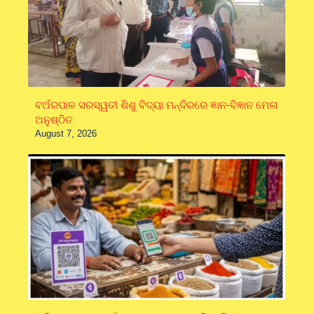
ବଅଁରପାଳ ସରସ୍ୱତୀ ଶିଶୁ ବିଦ୍ୟା ମନ୍ଦିରରେ ଜ୍ଞାନ-ବିଜ୍ଞାନ ମେଳା
ଅନୁଷ୍ଠିତ
August 7, 2026