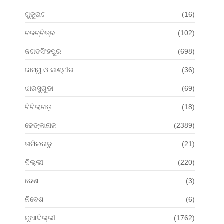
ଗୁଜୁରାଟ
(16)
ଚଳଚ୍ଚିତ୍ର
(102)
ଜଗତସିଂହପୁର
(698)
ଜାମ୍ମୁ ଓ କାଶ୍ମୀର
(36)
ଝାରସୁଗୁଡା
(69)
ଟିଟିଲାଗଡ଼
(18)
ଢେଙ୍କାନାଳ
(2389)
ତାମିଲନାଡୁ
(21)
ଦିଲ୍ଲୀ
(220)
ଦେଶ
(3)
ନିବେଶ
(6)
ନୂଆଦିଲ୍ଲୀ
(1762)