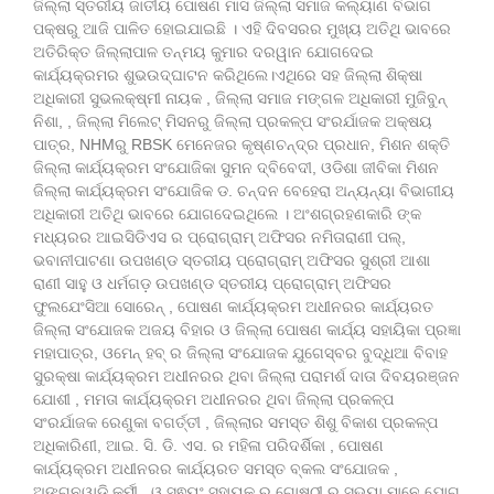
ଜିଲ୍ଲା ସ୍ତରୀୟ ଜାତୀୟ ପୋଷଣ ମାସ ଜିଲ୍ଲା ସମାଜ କଲ୍ୟାଣ ବିଭାଗ
ପକ୍ଷରୁ ଆଜି ପାଳିତ ହୋଇଯାଇଛି । ଏହି ଦିବସରର ମୁଖ୍ୟ ଅତିଥି ଭାବରେ
ଅତିରିକ୍ତ ଜିଲ୍ଲାପାଳ ତନ୍ମୟ କୁମାର ଦରୱାନ ଯୋଗଦେଇ
କାର୍ଯ୍ୟକ୍ରମର ଶୁଭଉଦ୍ଘାଟନ କରିଥିଲେ।ଏଥିରେ ସହ ଜିଲ୍ଲା ଶିକ୍ଷା
ଅଧିକାରୀ ସୁଭଲକ୍ଷ୍ମୀ ନାୟକ , ଜିଲ୍ଲା ସମାଜ ମଙ୍ଗଳ ଅଧିକାରୀ ମୁଜିବୁନ୍
ନିଶା, , ଜିଲ୍ଲା ମିଲେଟ୍ ମିସନରୁ ଜିଲ୍ଲା ପ୍ରକଳ୍ପ ସଂରର୍ଯାଜକ ଅକ୍ଷୟ
ପାତ୍ର, NHMରୁ RBSK ମେନେଜର କୃଷ୍ଣଚନ୍ଦ୍ର ପ୍ରଧାନ, ମିଶନ ଶକ୍ତି
ଜିଲ୍ଲା କାର୍ଯ୍ୟକ୍ରମ ସଂଯୋଜିକା ସୁମନ ଦ୍ବିବେଦୀ, ଓଡିଶା ଜୀବିକା ମିଶନ
ଜିଲ୍ଲା କାର୍ଯ୍ୟକ୍ରମ ସଂଯୋଜିକ ଡ. ଚନ୍ଦନ ବେହେରା ଅନ୍ୟନ୍ୟା ବିଭାଗୀୟ
ଅଧିକାରୀ ଅତିଥି ଭାବରେ ଯୋଗଦେଇଥିଲେ । ଅଂଶଗ୍ରହଣକାରି ଙ୍କ
ମଧ୍ୟରର ଆଇସିଡିଏସ ର ପ୍ରୋଗ୍ରାମ୍ ଅଫିସର ନମିତାରାଣୀ ପଲ୍,
ଭବାନୀପାଟଣା ଉପଖଣ୍ଡ ସ୍ତରୀୟ ପ୍ରୋଗ୍ରାମ୍ ଅଫିସର ସୁଶ୍ରୀ ଆଶା
ରାଣୀ ସାହୁ ଓ ଧର୍ମଗଡ଼ ଉପଖଣ୍ଡ ସ୍ତରୀୟ ପ୍ରୋଗ୍ରାମ୍ ଅଫିସର
ଫୁଲଯେଂସିଆ ସୋରେନ୍ , ପୋଷଣ କାର୍ଯ୍ୟକ୍ରମ ଅଧୀନରର କାର୍ଯ୍ୟରତ
ଜିଲ୍ଲା ସଂଯୋଜକ ଅଜୟ ବିହାର ଓ ଜିଲ୍ଲା ପୋଷଣ କାର୍ଯ୍ୟ ସହାୟିକା ପ୍ରଜ୍ଞା
ମହାପାତ୍ର, ଓମେନ୍ ହବ୍ ର ଜିଲ୍ଲା ସଂଯୋଜକ ଯୁଗେସ୍ବର ବୁଦ୍ଧିଆ ବିବାହ
ସୁରକ୍ଷା କାର୍ଯ୍ୟକ୍ରମ ଅଧୀନରର ଥିବା ଜିଲ୍ଲା ପରାମର୍ଶ ଦାତା ଦିବୟରଞ୍ଜନ
ଯୋଶୀ , ମମତା କାର୍ଯ୍ୟକ୍ରମ ଅଧୀନରର ଥିବା ଜିଲ୍ଲା ପ୍ରକଳ୍ପ
ସଂରର୍ଯାଜକ ରେଣୁକା ବଗର୍ତ୍ତୀ , ଜିଲ୍ଲାର ସମସ୍ତ ଶିଶୁ ବିକାଶ ପ୍ରକଳ୍ପ
ଅଧିକାରିଣୀ, ଆଇ. ସି. ଡି. ଏସ. ର ମହିଳା ପରିଦର୍ଶିକା , ପୋଷଣ
କାର୍ଯ୍ୟକ୍ରମ ଅଧୀନରର କାର୍ଯ୍ୟରତ ସମସ୍ତ ବ୍କଲ ସଂଯୋଜକ ,
ଅଙ୍ଗନୱାଡି କର୍ମୀ , ଓ ସ୍ଵୟଂ ସହାୟକ ର ଗୋଷ୍ଠୀ ର ସଭ୍ୟା ମାନେ ଯୋଗ