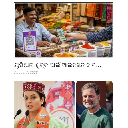
ୟୁପିଆଇ ଶୁଳ୍କ ପାଇଁ ଆଇନଗତ ବାଟ…
August 7, 2026