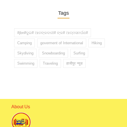
Tags
#jbn#ଦୁଇ# ଆତଙ୍କବାଦୀ# ଙ୍କ# ଆତ୍ମସମର୍ପଣ#
Camping
goverment of International
Hiking
Skydiving
Snowboarding
Surfing
Swimming
Traveling
हाजीपुर न्यूज़
About Us