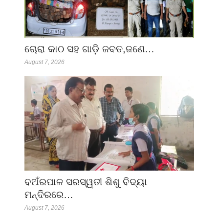
ଚୋରା କାଠ ସହ ଗାଡ଼ି ଜବତ,ଜଣେ…
August 7, 2026
ବଅଁରପାଳ ସରସ୍ୱତୀ ଶିଶୁ ବିଦ୍ୟା
ମନ୍ଦିରରେ…
August 7, 2026