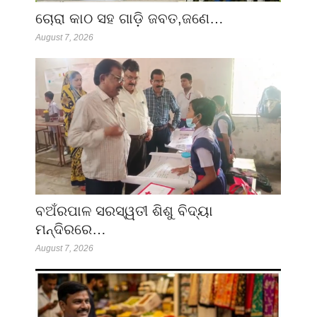
ଚୋରା କାଠ ସହ ଗାଡ଼ି ଜବତ,ଜଣେ…
August 7, 2026
ବଅଁରପାଳ ସରସ୍ୱତୀ ଶିଶୁ ବିଦ୍ୟା
ମନ୍ଦିରରେ…
August 7, 2026