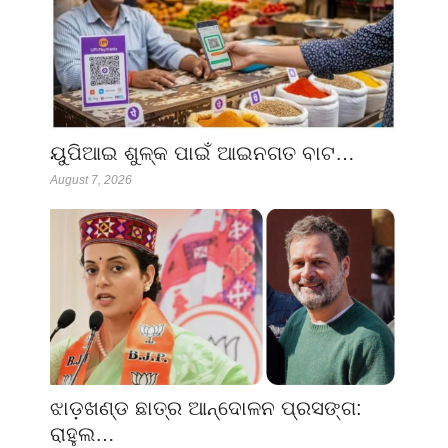
ୟୁପିଆଇ ଶୁଳ୍କ ପାଇଁ ଆଇନଗତ ବାଟ…
August 7, 2026
ଝାଡ଼ଖଣ୍ଡ ଛାତ୍ର ଆନ୍ଦୋଳନ ପ୍ରସଙ୍ଗ:
ରାହୁଲ…