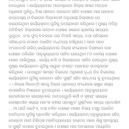
ଦେଇଥିଲେ । କାର୍ଯ୍ୟକ୍ରମର ଆରମ୍ଭରର ଜିଲ୍ଲା ସମାଜ ମଙ୍ଗଳ
ଅଧିକାରୀ ମୁଜିବୁନ୍ ନିଶା ସ୍ଵାଗତ ଜଣାଇବା ସହିତ ପୋଷଣ ମାସ ପାଳନର
ଉଦ୍ଦେସ୍ୟ ଓ ବିଭାଗର ନିୟମାବଳୀ ଅନୁଯାୟୀ ଜିଲ୍ଲାରେ ରେ
କରାଯାଇଥିବା କାର୍ଯ୍ୟକ୍ରମ୍ ଗୁଡିକୁ ଉପସ୍ଥାପନ କରିଥିଲେ I ମୁଖ୍ୟ ଅତିଥି
ଅତିରିକ୍ତ ଜିଲ୍ଲାପାଳ ଉତ୍ତମ ପୋଷଣ ସକାସେ ସ୍ଥାନୀୟ ଖାଦ୍ୟର
ଗୁରୁତ୍ବ, ଜଂକ ଫୁଡ୍ ବଦଳରେ ଘର ତିଆରି ଖାଦ୍ୟ, ତଥା ପରିସ୍କାର
ପରିଛନ୍ନତା ଉପରେ ଅଧାରିତ ମନ୍ତବ୍ୟ ରଖିଥିଲେ I ପରେ ପରେ
ଅଂଗନବାଡି ତାଲିମ୍ କାର୍ଯ୍ୟକ୍ରମର ଜିଲ୍ଲା ସଂଯୋଜକ ବିଶ୍ଵନାଥ ଦାଶ
ପୋଷଣ ଅଭିର୍ଯାନ ଆନୁକୁଲ୍ୟରର ପାଳିତ ହୋଇଥିବା ୮ମ ଜାତୀୟ ପୋଷଣ
ମାସର ଆଭିମୁଖ୍ୟ , କାର୍ଯ୍ୟ।ବଳି ଓ ଜିଲ୍ଲାରରେ ପାଳିତ ହୋଇଥିବା ମୁଖ୍ୟ
ମୁଖ୍ୟ କାର୍ଯ୍ୟକ୍ରମ ଗୁଡିକୁ ପାୱାର ପଏଣ୍ଟ ମଧାମରେ ଉପସ୍ଥାପନ
କରିଥିଲେ । ଉପସ୍ଥିତ ସମସ୍ତ ବିଭାଗର ଅଧିକାରୀ ବୃନ୍ଦ ନିଜ ବିଭାଗୀୟ
କାର୍ଯ୍ୟକ୍ରମ ଗୁଡିକୁ ଜଣାଇବା ସହିତ ପୁଷ୍ଟି ସହିତ ସମନ୍ବୟ କୁ ବୁଝାଇଥିଲେ
। । ଜିଲ୍ଲା ମିଲେଟ୍ମି ସନରୁ ଜିଲ୍ଲା ପ୍ରକଳ୍ପ ସଂଯୋଜକ କ୍ଷୁର ଶସ୍ୟ
ଉପକାରିତା ବିଷୟରେ ବୁଝାଇଥିଲେ । କାର୍ଯ୍ୟକ୍ରମ ଆନୁକୁଲ୍ୟରର
ଭବାନୀପାଟଣା ସହରାଞ୍ଚଳର ଅଙ୍ଗନୱାଡି କର୍ମୀ ଓ ସ୍ଵୟଂ ସହାୟକ
ଗୋଷ୍ରଠୀର ସଭ୍ୟା ମାନଂକ ଦ୍ଵାରା ପ୍ରସ୍ତୁତ ପୁଷ୍ଟିକର ଖାଦ୍ୟ ପ୍ରଦର୍ଶନୀ
, , ମା ପାଇିଁ ଗଛଟିଏ, ତଥା ଚଳିତ ପୋଷଣ ମାସର ବିସୟ ବସ୍ତୁ ଅଧାରିତ
ବାର୍ଇତ୍ତତା ଗୁଡିକୁ ପ୍ରଦଶିତ କରିଥିଲେ। କାର୍ଯ୍ୟକ୍ରମ୍ ଅନୁକୁଲ୍ୟରେ ସହିଦ୍
ରେଣ୍ଡୋ ମାଝୀ ଚିକିତ୍ସା ମହାବିଦ୍ୟାଳୟର ଡାକ୍ତର ମାନେ ଶିଶୁ ସ୍ବାସ୍ଥ୍ୟ
ଓ ପୁଷ୍ଟି ଉପରେ ବୁଝାଇଥିଲେ I ପୋଷଣ ମାସ ଅବସରରେ ଅୟୋଜିତ