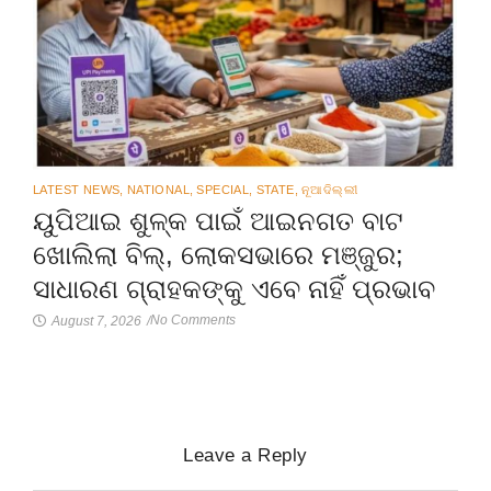
LATEST NEWS
,
NATIONAL
,
SPECIAL
,
STATE
,
ନୂଆଦିଲ୍ଲୀ
ୟୁପିଆଇ ଶୁଳ୍କ ପାଇଁ ଆଇନଗତ ବାଟ
ଖୋଲିଲା ବିଲ୍‌, ଲୋକସଭାରେ ମଞ୍ଜୁର;
ସାଧାରଣ ଗ୍ରାହକଙ୍କୁ ଏବେ ନାହିଁ ପ୍ରଭାବ
No Comments
August 7, 2026
/
Leave a Reply