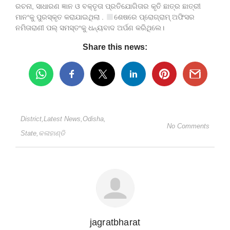
ରଚନା, ସାଧାରଣ ଜ୍ଞାନ ଓ ବକ୍ତୃତା ପ୍ରତିଯୋଗିତାର କୃତି ଛାତ୍ର ଛାତ୍ରୀ
ମାନଂକୁ ପୁରସ୍କୃତ କରାଯାଇଥିଲା .
ଶେଷରେ ପ୍ରୋଗ୍ରାମ୍ ଅଫିସର
ନମିତାରାଣୀ ପଲ୍ ସମସ୍ତଂକୁ ଧନ୍ୟବାଦ ଅର୍ପଣ କରିଥିଲେ।
Share this news:
District
,
Latest News
,
Odisha
,
No Comments
State
,
କଳାହାଣ୍ଡି
jagratbharat