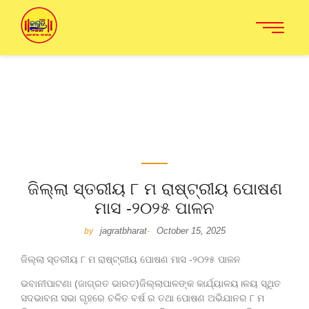
ଜିଲ୍ଲା ସ୍ତରୀୟ ୮ ମ ରାଷ୍ଟ୍ରୀୟ ପୋଷଣ
ମାସ -୨୦୨୫ ପାଳନ
jagratbharat
October 15, 2025
by
-
ଜିଲ୍ଲା ସ୍ତରୀୟ ୮ ମ ରାଷ୍ଟ୍ରୀୟ ପୋଷଣ ମାସ -୨୦୨୫ ପାଳନ
ଭବାନୀପାଟଣା (ଜାଗ୍ରତ ଭାରତ)ଜିଲ୍ଲାପାଳଙ୍କ କାର୍ଯ୍ୟାଳୟ।ଳୟ ସ୍ଥିତ
ସଦଭାବନା ସଭା ଗୃହରେ ଚଳିତ ବର୍ଷ ର ତଥା ପୋଷଣ ଅଭିଯାନର ୮ ମ