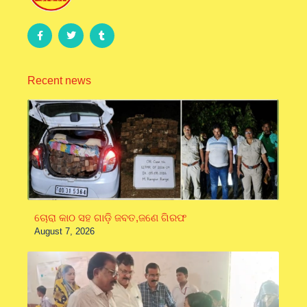
Recent news
ଚୋରା କାଠ ସହ ଗାଡ଼ି ଜବତ,ଜଣେ ଗିରଫ
August 7, 2026