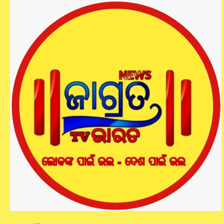
ଭଟଲିରେ ମହାକଳସି ପୂଜା ମହୋତ୍ସବ
୨୦୨୫ ଉଦଯାପିତ
jagratbharat
by
November 6, 2025
-
ଭଟଲି ରେ ମହାକଳସି ପୂଜା ମହୋତ୍ସବ ୨୦୨୫ ଉଦଯାପିତ
ଭଟଲି ( ଅଭିମନ୍ୟୁ ପଧାନ) :-ଭଟଲି ରେ ଗତ ୨ ନଭେମ୍ବର ରୁ ଆରମ୍ଭ
ହୋଇଥିବା ମହାକାଳସି ପୂଜା ମହୋତ୍ସବ 2025 ଉଦଯାପିତ ହୋଇଯାଇଛି l
ବୀର ସୁରେନ୍ଦ୍ର ସାଏ, ଭଟଲି ପାତିକାର ପଲ୍ଲୀ ଦ୍ୱାରା ଆୟୋଜିତ ଏହି
ପଞ୍ଚଦିନାତ୍ମକ ପର୍ବ ଭଟଲି ରଥଦାଣ୍ଡ ପଡିଆରେ ଯାତ୍ରା ସମ୍ରାଟ ଶ୍ରୀ
ଗଣେଶ ଅପେରା, ଯଶୋବନ୍ତ ସାଗର ଅରକେଷ୍ଟ୍ରା, ରଜନୀଗନ୍ଧା ଟୁକେଲ