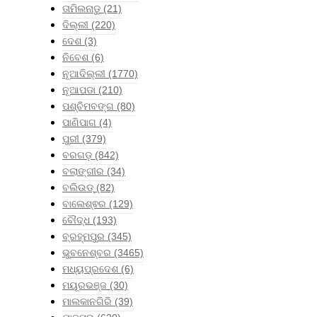
ତାମିଲନାଡୁ
(21)
ଦିଲ୍ଲୀ
(220)
ଦେଶ
(3)
ନିବେଶ
(6)
ନୂଆଦିଲ୍ଲୀ
(1770)
ନୂଆପଡା
(210)
ପଶ୍ଚିମବଙ୍ଗ
(80)
ପାଣିପାଗ
(4)
ପୁରୀ
(379)
ବରଗଡ଼
(842)
ବଲାଙ୍ଗୀର
(34)
ବଲିଉଡ୍
(82)
ବାଲେଶ୍ଵର
(129)
ବୌଦ୍ଧ
(193)
ବ୍ରହ୍ମପୁର
(345)
ଭୁବନେଶ୍ବର
(3465)
ମଧ୍ୟପ୍ରଦେଶ
(6)
ମୟୂରଭଞ୍ଜ
(30)
ମାଲକାନଗିରି
(39)