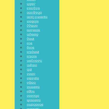
ଗୁଜୁରାଟ
ଚଳଚ୍ଚିତ୍ର
ଜଗତସିଂହପୁର
Leave a Reply
ଜାମ୍ମୁ ଓ କାଶ୍ମୀର
ଝାରସୁଗୁଡା
ଟିଟିଲାଗଡ଼
Your email address will not be published.
Required fields are
ଢେଙ୍କାନାଳ
marked
*
ତାମିଲନାଡୁ
ଦିଲ୍ଲୀ
ଦେଶ
ନିବେଶ
ନୂଆଦିଲ୍ଲୀ
ନୂଆପଡା
ପଶ୍ଚିମବଙ୍ଗ
ପାଣିପାଗ
ପୁରୀ
ବରଗଡ଼
ବଲାଙ୍ଗୀର
ବଲିଉଡ୍
ବାଲେଶ୍ଵର
ବୌଦ୍ଧ
ବ୍ରହ୍ମପୁର
ଭୁବନେଶ୍ବର
ମଧ୍ୟପ୍ରଦେଶ