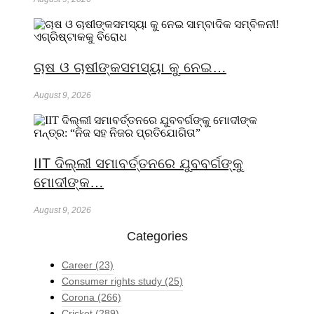
ଚାଷ ଓ ଚାଷୀଙ୍କସମସ୍ୟା କୁ ନେଇ…
August 9, 2026
IIT ଦିଲ୍ଲୀ ସମାବର୍ତ୍ତନରେ ଯୁବବର୍ଗଙ୍କୁ
ମୋଦୀଙ୍କ…
August 9, 2026
Categories
Career
(23)
Consumer rights study
(25)
Corona
(266)
Cricket
(289)