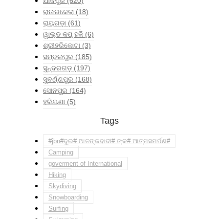
ଯାଜପୁର
(620)
ରାଉରକେଲା
(18)
ରାୟଗଡ଼ା
(61)
ୱାଲ୍ଡ କପ୍ ହକି
(6)
ଶ୍ରୀହରିକୋଟା
(3)
ସମ୍ବଲପୁର
(185)
ସୁନ୍ଦରଗଡ଼
(197)
ସୁବର୍ଣ୍ଣପୁର
(168)
ସୋନପୁର
(164)
ହରିୟଣା
(5)
Tags
#jbn#ଦୁଇ# ଆତଙ୍କବାଦୀ# ଙ୍କ# ଆତ୍ମସମର୍ପଣ#
Camping
goverment of International
Hiking
Skydiving
Snowboarding
Surfing