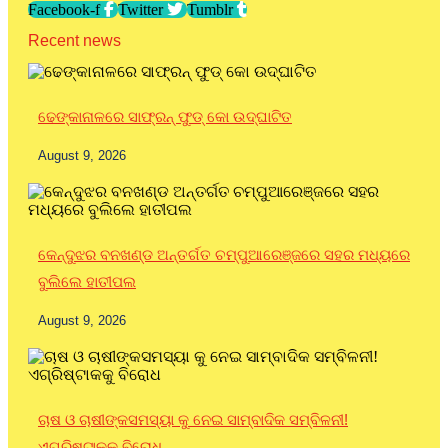
Facebook-f
Twitter
Tumblr
Recent news
ଢେଙ୍କାନାଳରେ ସାଫ୍ରନ୍ ଫୁଡ୍ କୋ ଉଦ୍ଘାଟିତ
August 9, 2026
କେନ୍ଦୁଝର ବନଖଣ୍ଡ ଅନ୍ତର୍ଗତ ଚମ୍ପୁଆରେଞ୍ଜରେ ସହର ମଧ୍ୟରେ
ବୁଲିଲେ ହାତୀପଲ
August 9, 2026
ଚାଷ ଓ ଚାଷୀଙ୍କସମସ୍ୟା କୁ ନେଇ ସାମ୍ବାଦିକ ସମ୍ବିଳନୀ!
ଏଗ୍ରିଷ୍ଟାକକୁ ବିରୋଧ