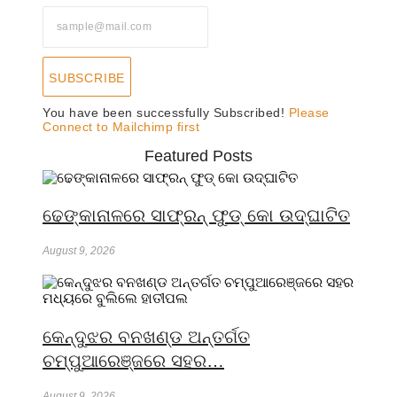
SUBSCRIBE
You have been successfully Subscribed!
Please
Connect to Mailchimp first
Featured Posts
ଢେଙ୍କାନାଳରେ ସାଫ୍ରନ୍ ଫୁଡ୍ କୋ ଉଦ୍ଘାଟିତ
August 9, 2026
କେନ୍ଦୁଝର ବନଖଣ୍ଡ ଅନ୍ତର୍ଗତ
ଚମ୍ପୁଆରେଞ୍ଜରେ ସହର…
August 9, 2026