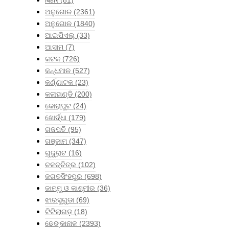
ଅନୁଗୋଳ
(2361)
ଅନୁଗୋଳ
(1840)
ଆଇପିଏଲ୍
(33)
ଆସାମ
(7)
କଟକ
(726)
କନ୍ଧମାଳ
(527)
କର୍ଣ୍ଣାଟକ
(23)
କଳାହାଣ୍ଡି
(200)
କୋରାପୁଟ
(24)
ଖୋର୍ଦ୍ଧା
(179)
ଗଜପତି
(95)
ଗଞ୍ଜାମ
(347)
ଗୁଜୁରାଟ
(16)
ଚଳଚ୍ଚିତ୍ର
(102)
ଜଗତସିଂହପୁର
(698)
ଜାମ୍ମୁ ଓ କାଶ୍ମୀର
(36)
ଝାରସୁଗୁଡା
(69)
ଟିଟିଲାଗଡ଼
(18)
ଢେଙ୍କାନାଳ
(2393)