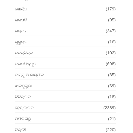
ଖୋର୍ଦ୍ଧା
(179)
ଗଜପତି
(95)
ଗଞ୍ଜାମ
(347)
ଗୁଜୁରାଟ
(16)
ଚଳଚ୍ଚିତ୍ର
(102)
ଜଗତସିଂହପୁର
(698)
ଜାମ୍ମୁ ଓ କାଶ୍ମୀର
(35)
ଝାରସୁଗୁଡା
(69)
ଟିଟିଲାଗଡ଼
(18)
ଢେଙ୍କାନାଳ
(2389)
ତାମିଲନାଡୁ
(21)
ଦିଲ୍ଲୀ
(220)