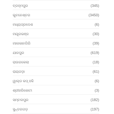
ବ୍ରହ୍ମପୁର
(345)
ଭୁବନେଶ୍ବର
(3450)
ମଧ୍ୟପ୍ରଦେଶ
(6)
ମୟୂରଭଞ୍ଜ
(30)
ମାଲକାନଗିରି
(39)
ଯାଜପୁର
(619)
ରାଉରକେଲା
(18)
ରାୟଗଡ଼ା
(61)
ୱାଲ୍ଡ କପ୍ ହକି
(6)
ଶ୍ରୀହରିକୋଟା
(3)
ସମ୍ବଲପୁର
(182)
ସୁନ୍ଦରଗଡ଼
(197)