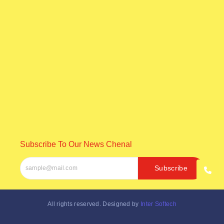
ଅବସରପ୍ରାପ୍ତ ପୋଲିସ କର୍ମଚାରୀ ରମେଶ ଚନ୍ଦ୍ର ରାଉତଙ୍କ
ବିୟୋଗରେ ସ୍କୁତିସଭା ଅନୁଷ୍ଠିତ
August 6, 2026
ପ୍ରବଳ ବର୍ଷାରେ ଭୁଶୁଡ଼ିଲା ଶତାବ୍ଦୀ ପୁରୁଣା ଘର, ଏକେ ପରିବାରର
୬ ଜଣଙ୍କ…
August 6, 2026
Subscribe To Our News Chenal
Subscribe
All rights reserved. Designed by
Inter Softech