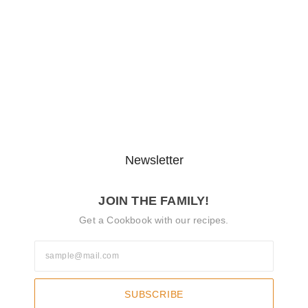
August 6, 2026
ବ୍ରିକ୍ସ ଶିକ୍ଷା ବୈଠକ ପାଇଁ
ଭୁବନେଶ୍ୱରରେ…
August 6, 2026
Newsletter
JOIN THE FAMILY!
Get a Cookbook with our recipes.
SUBSCRIBE