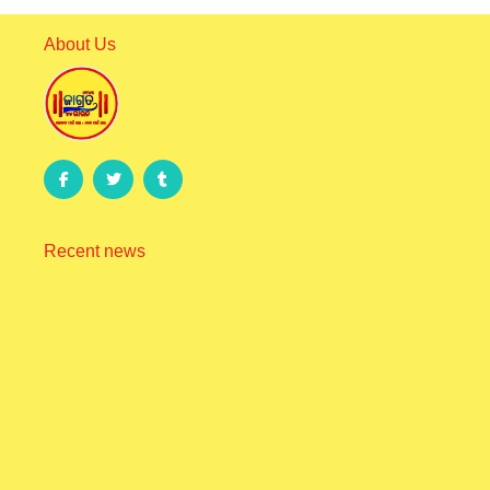
About Us
Recent news
ଗୋପାଳ ସମାଜର ପୂର୍ବତନ ସଭାପତି ଉଗ୍ରେସନ ବେହେରାଙ୍କ
ପରଲୋକ, ଶୋକର ଛାୟା
August 6, 2026