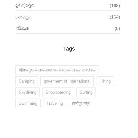
ସୁବର୍ଣ୍ଣପୁର
(168)
ସୋନପୁର
(164)
ହରିୟଣା
(5)
Tags
#jbn#ଦୁଇ# ଆତଙ୍କବାଦୀ# ଙ୍କ# ଆତ୍ମସମର୍ପଣ#
Camping
goverment of International
Hiking
Skydiving
Snowboarding
Surfing
Swimming
Traveling
हाजीपुर न्यूज़