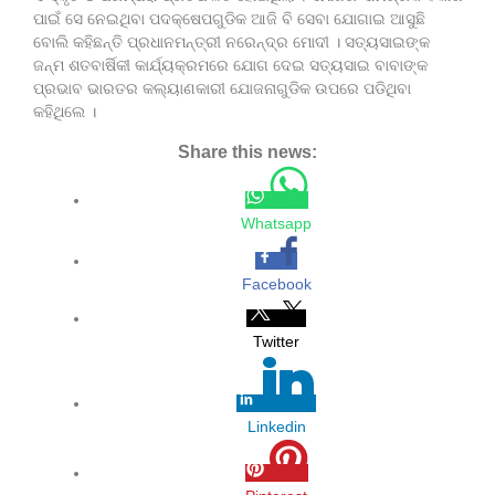
ପାଇଁ ସେ ନେଇଥିବା ପଦକ୍ଷେପଗୁଡିକ ଆଜି ବି ସେବା ଯୋଗାଇ ଆସୁଛି
ବୋଲି କହିଛନ୍ତି ପ୍ରଧାନମନ୍ତ୍ରୀ ନରେନ୍ଦ୍ର ମୋଦୀ । ସତ୍ୟସାଇଙ୍କ
ଜନ୍ମ ଶତବାର୍ଷିକୀ କାର୍ଯ୍ୟକ୍ରମରେ ଯୋଗ ଦେଇ ସତ୍ୟସାଇ ବାବାଙ୍କ
ପ୍ରଭାବ ଭାରତର କଲ୍ୟାଣକାରୀ ଯୋଜନାଗୁଡିକ ଉପରେ ପଡିଥିବା
କହିଥିଲେ ।
Share this news:
Whatsapp
Facebook
Twitter
Linkedin