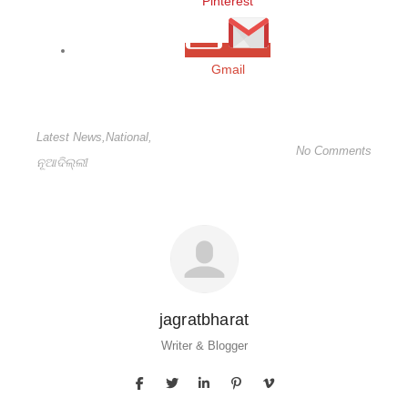
Pinterest
Gmail
Latest News
,
National
,
No Comments
ନୂଆଦିଲ୍ଲୀ
jagratbharat
Writer & Blogger