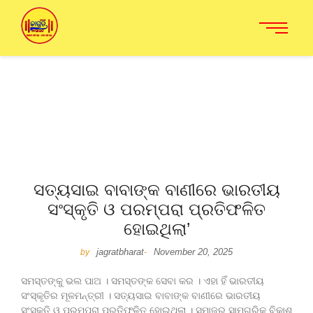
ସତ୍ୟସାଇ ବାବାଙ୍କ ବାଣୀରେ ଭାରତୀୟ
ସଂସ୍କୃତି ଓ ପରମ୍ପରା ପ୍ରତିଫଳିତ
ହୋଇଥିଲା’
jagratbharat
November 20, 2025
by
-
ସମସ୍ତଙ୍କୁ ଭଲ ପାଅ । ସମସ୍ତଙ୍କ ସେବା କର । ଏହା ହିଁ ଭାରତୀୟ
ସଂସ୍କୃତିର ମୂଳମନ୍ତ୍ରୀ । ସତ୍ୟସାଇ ବାବାଙ୍କ ବାଣୀରେ ଭାରତୀୟ
ସଂସ୍କୃତି ଓ ପରମ୍ପରା ପ୍ରତିଫଳିତ ହୋଇଥିଲା । ସମାଜର ସାମଗ୍ରିକ ବିକାଶ