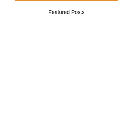
Featured Posts
ଗୋପାଳ ସମାଜର ପୂର୍ବତନ ସଭାପତି
ଉଗ୍ରେସନ…
August 6, 2026
ଅବସରପ୍ରାପ୍ତ ପୋଲିସ କର୍ମଚାରୀ ରମେଶ
ଚନ୍ଦ୍ର…
August 6, 2026