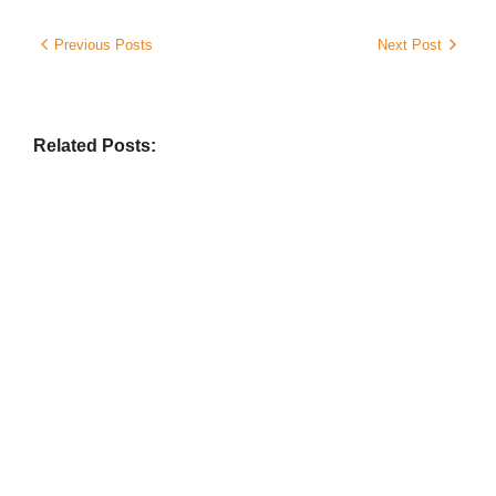
Previous Posts
Next Post
Related Posts:
DISTRICT
,
LATEST NEWS
,
ODISHA
,
SPECIAL
,
STATE
,
ଅନୁଗୋଳ
,
ଅନୁଗୋଳ
ଗୋପାଳ ସମାଜର ପୂର୍ବତନ ସଭାପତି
ଉଗ୍ରେସନ ବେହେରାଙ୍କ ପରଲୋକ,
ଶୋକର ଛାୟା
No Comments
August 6, 2026
/
DISTRICT
,
LATEST NEWS
,
ODISHA
,
SPECIAL
,
STATE
,
ଯାଜପୁର