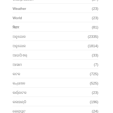
Weather
(23)
World
(23)
बिहार
(81)
ଅନୁଗୋଳ
(2335)
ଅନୁଗୋଳ
(1814)
ଆଇପିଏଲ୍
(33)
ଆସାମ
(7)
କଟକ
(725)
କନ୍ଧମାଳ
(525)
କର୍ଣ୍ଣାଟକ
(23)
କଳାହାଣ୍ଡି
(196)
କୋରାପୁଟ
(24)