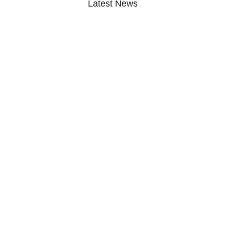
Latest News
ଗୋପାଳ ସମାଜର ପୂର୍ବତନ ସଭାପତି
ଉଗ୍ରେସନ…
August 6, 2026
ଅବସରପ୍ରାପ୍ତ ପୋଲିସ କର୍ମଚାରୀ ରମେଶ
ଚନ୍ଦ୍ର…
August 6, 2026
ପ୍ରବଳ ବର୍ଷାରେ ଭୁଶୁଡ଼ିଲା ଶତାବ୍ଦୀ ପୁରୁଣା…