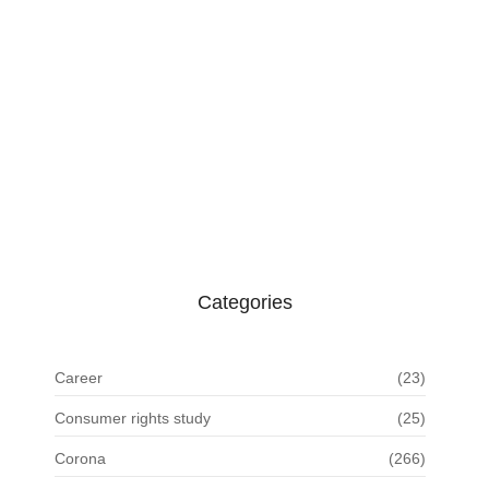
ପ୍ରବଳ ବର୍ଷାରେ ଭୁଶୁଡ଼ିଲା ଶତାବ୍ଦୀ ପୁରୁଣା…
August 6, 2026
ବ୍ରିକ୍ସ ଶିକ୍ଷା ବୈଠକ ପାଇଁ
ଭୁବନେଶ୍ୱରରେ…
August 6, 2026
Categories
Career
(23)
Consumer rights study
(25)
Corona
(266)