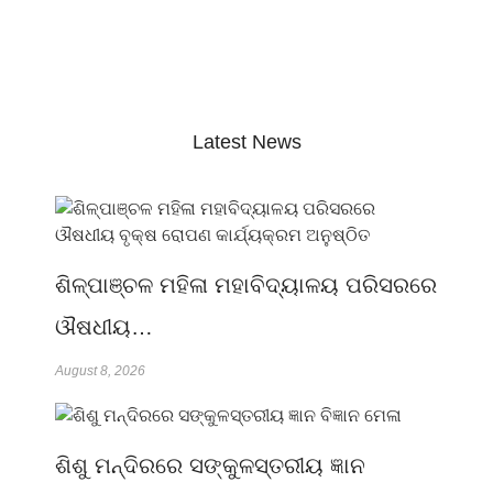
Latest News
ଶିଳ୍ପାଞ୍ଚଳ ମହିଳା ମହାବିଦ୍ୟାଳୟ ପରିସରରେ
ଔଷଧୀୟ…
August 8, 2026
ଶିଶୁ ମନ୍ଦିରରେ ସଙ୍କୁଳସ୍ତରୀୟ ଜ୍ଞାନ