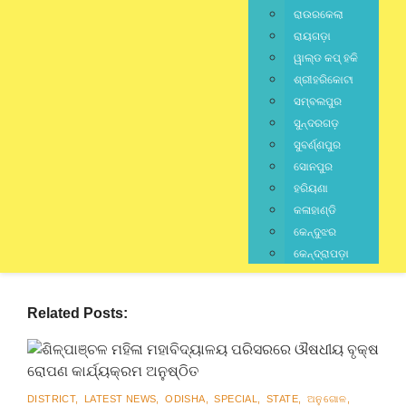
ରାଉରକେଲା
ରାୟଗଡ଼ା
ୱାଲ୍ଡ କପ୍ ହକି
jagratbharat
ଶ୍ରୀହରିକୋଟା
ସମ୍ବଲପୁର
Writer & Blogger
ସୁନ୍ଦରଗଡ଼
ସୁବର୍ଣ୍ଣପୁର
ସୋନପୁର
ହରିୟଣା
Previous Posts
କଳାହାଣ୍ଡି
Next Post
କେନ୍ଦୁଝର
କେନ୍ଦ୍ରାପଡ଼ା
Related Posts:
DISTRICT
,
LATEST NEWS
,
ODISHA
,
SPECIAL
,
STATE
,
ଅନୁଗୋଳ
,