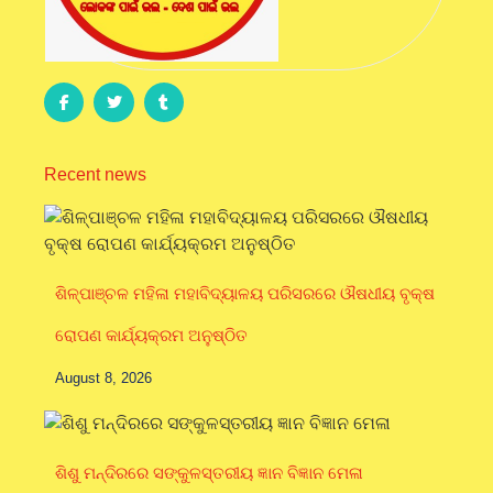
Recent news
ଶିଳ୍ପାଞ୍ଚଳ ମହିଳା ମହାବିଦ୍ୟାଳୟ ପରିସରରେ ଔଷଧୀୟ ବୃକ୍ଷ
ରୋପଣ କାର୍ଯ୍ୟକ୍ରମ ଅନୁଷ୍ଠିତ
August 8, 2026
ଶିଶୁ ମନ୍ଦିରରେ ସଙ୍କୁଳସ୍ତରୀୟ ଜ୍ଞାନ ବିଜ୍ଞାନ ମେଳା