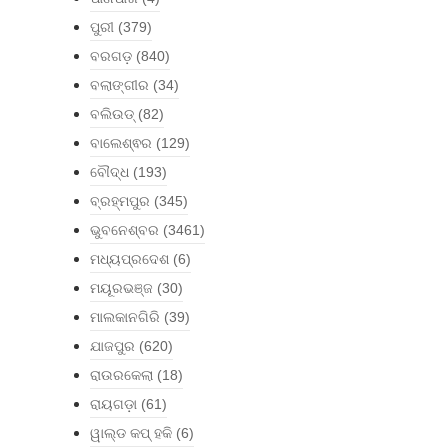
ପୁରୀ
(379)
ବରଗଡ଼
(840)
ବଲାଙ୍ଗୀର
(34)
ବଲିଉଡ୍
(82)
ବାଲେଶ୍ଵର
(129)
ବୌଦ୍ଧ
(193)
ବ୍ରହ୍ମପୁର
(345)
ଭୁବନେଶ୍ବର
(3461)
ମଧ୍ୟପ୍ରଦେଶ
(6)
ମୟୂରଭଞ୍ଜ
(30)
ମାଲକାନଗିରି
(39)
ଯାଜପୁର
(620)
ରାଉରକେଲା
(18)
ରାୟଗଡ଼ା
(61)
ୱାଲ୍ଡ କପ୍ ହକି
(6)