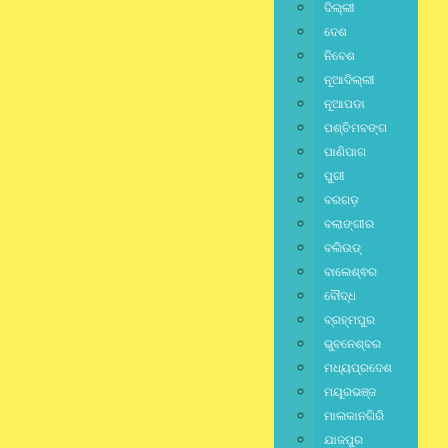
ଦିଲ୍ଲୀ
Twitter
ଦେଶ
ନିବେଶ
ନୂଆଦିଲ୍ଲୀ
Linkedin
ନୂଆପଡା
ପଶ୍ଚିମବଙ୍ଗ
ପାଣିପାଗ
Pinterest
ପୁରୀ
ବରଗଡ଼
ବଲାଙ୍ଗୀର
Gmail
ବଲିଉଡ୍
ବାଲେଶ୍ଵର
ବୌଦ୍ଧ
District
,
Odisha
,
ବ୍ରହ୍ମପୁର
Special
,
Spritual
,
State
,
No Comments
ଭୁବନେଶ୍ବର
ଅନୁଗୋଳ
,
ଭୁବନେଶ୍ବର
ମଧ୍ୟପ୍ରଦେଶ
ମୟୂରଭଞ୍ଜ
ମାଲକାନଗିରି
ଯାଜପୁର