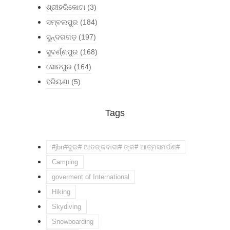
ଶ୍ରୀହରିକୋଟା
(3)
ସମ୍ବଲପୁର
(184)
ସୁନ୍ଦରଗଡ଼
(197)
ସୁବର୍ଣ୍ଣପୁର
(168)
ସୋନପୁର
(164)
ହରିୟଣା
(5)
Tags
#jbn#ଦୁଇ# ଆତଙ୍କବାଦୀ# ଙ୍କ# ଆତ୍ମସମର୍ପଣ#
Camping
goverment of International
Hiking
Skydiving
Snowboarding