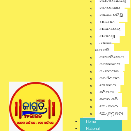
ମଧ୍ୟପ୍ରଦେଶ
ଶୁଭ ସଂଖ୍ୟା: ୩ | ଶୁଭ ରଙ୍ଗ: ହଳଦିଆ
ମୟୂରଭଞ୍ଜ
ଶୁଭ ସମୟ: ଅପରାହ୍ନ ୪:୦୦ ରୁ ୫:୩୦
ମାଲକାନଗିରି
ଯାଜପୁର
ପ୍ରତିକାର: ଗଣେଶଙ୍କୁ ଦୁର୍ବା ଅର୍ପଣ କରନ୍ତୁ।
ରାଉରକେଲା
୭. ତୁଳା (Libra)ଫଳାଫଳ: ଦାମ୍ପତ୍ୟ ଜୀବନ ସୁଖମୟ ହେବ। କଳା ଓ
ରାୟଗଡ଼ା
ସାହିତ୍ୟ କ୍ଷେତ୍ରରେ ଥିବା ବ୍ୟକ୍ତି ସଫଳ ହେବେ।
ୱାଲ୍ଡ
ଶୁଭ ସଂଖ୍ୟା: ୭ | ଶୁଭ ରଙ୍ଗ: ଆକାଶୀ
କପ୍ ହକି
ଶ୍ରୀହରିକୋଟା
ଶୁଭ ସମୟ: ଦିବା ୧:୦୦ ରୁ ୨:୩୦
ସମ୍ବଲପୁର
ପ୍ରତିକାର: ମିଶ୍ରି ଭୋଗ ଲଗାନ୍ତୁ।
ସୁନ୍ଦରଗଡ଼
ସୁବର୍ଣ୍ଣପୁର
୮. ବିଛା (Scorpio)ଫଳାଫଳ: ଶତ୍ରୁମାନେ ପରାଜିତ ହେବେ। କୋର୍ଟ କଚେରୀ
ସୋନପୁର
ମାମଲାରେ ଶୁଭ ଫଳ ମିଳିବ। ଗୁପ୍ତ ଧନ ପ୍ରାପ୍ତିର ଯୋଗ ଅଛି।
ହରିୟଣା
ଶୁଭ ସଂଖ୍ୟା: ୮ | ଶୁଭ ରଙ୍ଗ: ଗାଢ ନାଲି
କଳାହାଣ୍ଡି
କେନ୍ଦୁଝର
ଶୁଭ ସମୟ: ସନ୍ଧ୍ୟା ୬:୦୦ ରୁ ୭:୩୦
କେନ୍ଦ୍ରାପଡ଼ା
ପ୍ରତିକାର: ମୁଗ ଡାଲି ଦାନ କରନ୍ତୁ।
Home
୯. ଧନୁ (Sagittarius)ଫଳାଫଳ: ସନ୍ତାନଙ୍କ କୃତିତ୍ୱରେ ଗର୍ବିତ ହେବେ।
National