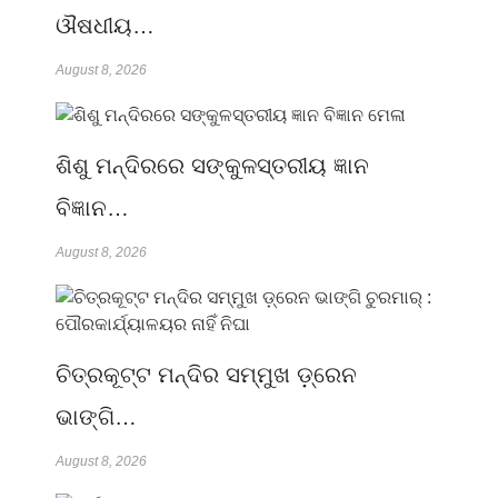
ଔଷଧୀୟ…
August 8, 2026
ଶିଶୁ ମନ୍ଦିରରେ ସଙ୍କୁଳସ୍ତରୀୟ ଜ୍ଞାନ
ବିଜ୍ଞାନ…
August 8, 2026
ଚିତ୍ରକୂଟ୍ଟ ମନ୍ଦିର ସମ୍ମୁଖ ଡ଼୍ରେନ
ଭାଙ୍ଗି…
August 8, 2026