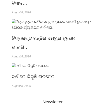
ବିଜ୍ଞାନ…
August 8, 2026
ଚିତ୍ରକୂଟ୍ଟ ମନ୍ଦିର ସମ୍ମୁଖ ଡ଼୍ରେନ
ଭାଙ୍ଗି…
August 8, 2026
ବର୍ଷାରେ ଭିଜୁଛି ତାଳଚେର
August 8, 2026
Newsletter