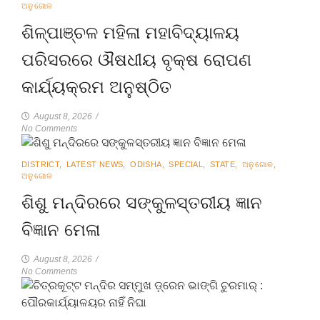
ଅନୁଗୋଳ
ଶିଳ୍ପାଞ୍ଚଳ ମହିଳା ମହାବିଦ୍ୟାଳୟ
ପରିସରରେ ଔଷଧୀୟ ବୃକ୍ଷ ରୋପଣ
କାର୍ଯ୍ୟକ୍ରମ ଅନୁଷ୍ଠିତ
August 8, 2026
/
No Comments
DISTRICT
,
LATEST NEWS
,
ODISHA
,
SPECIAL
,
STATE
,
ଅନୁଗୋଳ
,
ଅନୁଗୋଳ
ଶିଶୁ ମନ୍ଦିରରେ ସଙ୍କୁଳସ୍ତରୀୟ ଜ୍ଞାନ
ବିଜ୍ଞାନ ମେଳା
August 8, 2026
/
No Comments