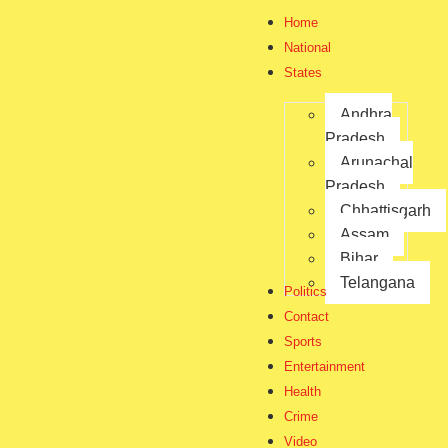
Home
National
States
Andhra
Pradesh
Arunachal
Pradesh
Chhattisgarh
Assam
Bihar
ଆଜିର ରାଶିଫଳ
Telangana
Politics
Contact
jagratbharat
by
Sports
December 20, 2025
-
Entertainment
ଜାଗ୍ରତ ଭାରତ ନ୍ୟୁଜ୍‌ର ସମସ୍ତ ପାଠକଙ୍କୁ ସ୍ୱାଗତ। ଆଜି ଶନିବାର, ୨୦
Health
ଡିସେମ୍ବର ୨୦୨୫ ର ରାଶିଫଳ ନିମ୍ନରେ ପ୍ରଦାନ କରାଗଲା:
Crime
୧. ମେଷ (Aries)ଫଳାଫଳ: ଆଜି ଆପଣଙ୍କ ପାଇଁ ଦିନଟି ଶୁଭ ରହିବ।
Video