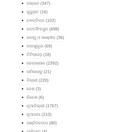
ଗଞ୍ଜାମ
(347)
ଗୁଜୁରାଟ
(16)
ଚଳଚ୍ଚିତ୍ର
(102)
ଜଗତସିଂହପୁର
(698)
ଜାମ୍ମୁ ଓ କାଶ୍ମୀର
(36)
ଝାରସୁଗୁଡା
(69)
ଟିଟିଲାଗଡ଼
(18)
ଢେଙ୍କାନାଳ
(2392)
ତାମିଲନାଡୁ
(21)
ଦିଲ୍ଲୀ
(220)
ଦେଶ
(3)
ନିବେଶ
(6)
ନୂଆଦିଲ୍ଲୀ
(1767)
ନୂଆପଡା
(210)
ପଶ୍ଚିମବଙ୍ଗ
(80)
ପାଣିପାଗ
(4)