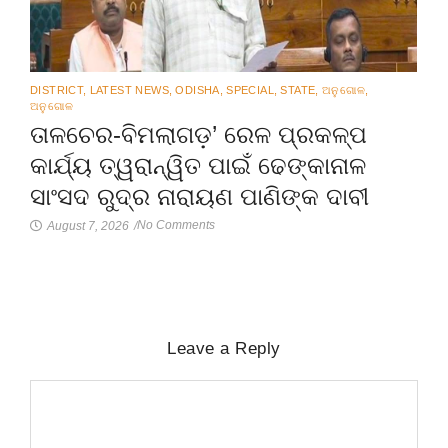
DISTRICT
,
LATEST NEWS
,
ODISHA
,
SPECIAL
,
STATE
,
ଅନୁଗୋଳ
,
ଅନୁଗୋଳ
ତାଳଚେର-ବିମଲାଗଡ଼’ ରେଳ ପ୍ରକଳ୍ପ
କାର୍ଯ୍ୟ ତ୍ୱରାନ୍ୱିତ ପାଇଁ ଢେଙ୍କାନାଳ
ସାଂସଦ ରୁଦ୍ର ନାରାୟଣ ପାଣିଙ୍କ ଦାବୀ
No Comments
August 7, 2026
/
Leave a Reply