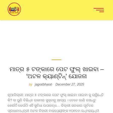
ମାତ୍ର ୫ ଟଙ୍କାରେ ପେଟ ଫୁଲ୍ ଖାଇବା –
‘ଅଟଳ କ୍ୟାଣ୍ଟିନ୍’ ଯୋଜନା
jagratbharat
December 27, 2025
by
-
ନୂଆଦିଲ୍ଲୀ: ମାତ୍ର ୫ ଟଙ୍କାରେ ପେଟ ଫୁଲ୍ ଖାଇବା ପାଇବା କୁ ଚାହୁଁଛନ୍ତି
କି? ତା ପୁଣି ବିଭିନ୍ନ ରକମର ସୁସ୍ବାଦୁ ଖାଦ୍ୟ । ତେବେ ଜାଣି ରଖନ୍ତୁ
କେଉଁଠି କେଉଁଠି ଏହି ସୁବିଧା ଉପଲବ୍ଧ… ଦିଲ୍ଲୀ ସରକାର ପୂର୍ବତନ
ପ୍ରଧାନମନ୍ତ୍ରୀ ଅଟଳ ବିହାରୀ ବାଜପେୟୀଙ୍କ ୧୦୧ତମ ଜନ୍ମଜୟନ୍ତୀ