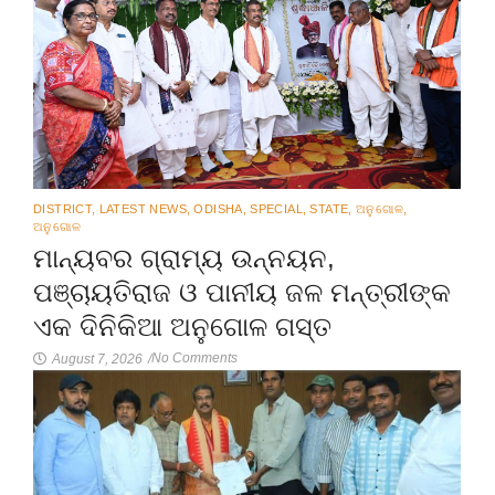
DISTRICT
,
LATEST NEWS
,
ODISHA
,
SPECIAL
,
STATE
,
ଅନୁଗୋଳ
,
ଅନୁଗୋଳ
ମାନ୍ୟବର ଗ୍ରାମ୍ୟ ଉନ୍ନୟନ,
ପଞ୍ଚାୟତିରାଜ ଓ ପାନୀୟ ଜଳ ମନ୍ତ୍ରୀଙ୍କ
ଏକ ଦିନିକିଆ ଅନୁଗୋଳ ଗସ୍ତ
No Comments
August 7, 2026
/