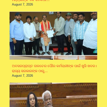
August 7, 2026
ଅବସରପ୍ରାପ୍ତ ତାଳଚେର ପୌର କର୍ମଚାରୀଙ୍କ ପାଇଁ ଖୁସି ଖବର।
ରାଜ୍ୟ ସରକାରଙ୍କ ଠାରୁ…
August 7, 2026