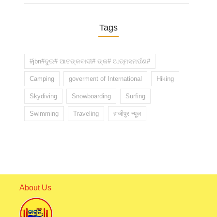
Tags
#jbn#ଦୁଇ# ଆତଙ୍କବାଦୀ# ଙ୍କ# ଆତ୍ମସମର୍ପଣ#
Camping
goverment of International
Hiking
Skydiving
Snowboarding
Surfing
Swimming
Traveling
हाजीपुर न्यूज़
About Us