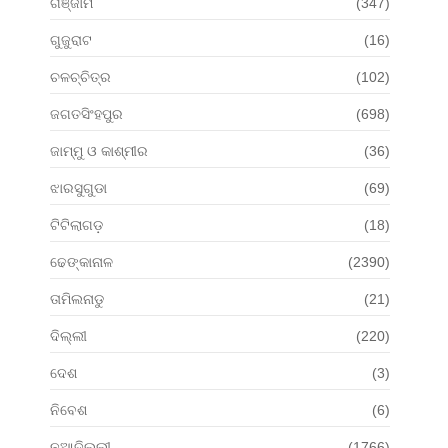
ଗଞ୍ଜାମ
(347)
ଗୁଜୁରାଟ
(16)
ଚଳଚ୍ଚିତ୍ର
(102)
ଜଗତସିଂହପୁର
(698)
ଜାମ୍ମୁ ଓ କାଶ୍ମୀର
(36)
ଝାରସୁଗୁଡା
(69)
ଟିଟିଲାଗଡ଼
(18)
ଢେଙ୍କାନାଳ
(2390)
ତାମିଲନାଡୁ
(21)
ଦିଲ୍ଲୀ
(220)
ଦେଶ
(3)
ନିବେଶ
(6)
ନୂଆଦିଲ୍ଲୀ
(1766)