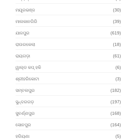
ମୟୂରଭଞ୍ଜ
(30)
ମାଲକାନଗିରି
(39)
ଯାଜପୁର
(619)
ରାଉରକେଲା
(18)
ରାୟଗଡ଼ା
(61)
ୱାଲ୍ଡ କପ୍ ହକି
(6)
ଶ୍ରୀହରିକୋଟା
(3)
ସମ୍ବଲପୁର
(182)
ସୁନ୍ଦରଗଡ଼
(197)
ସୁବର୍ଣ୍ଣପୁର
(168)
ସୋନପୁର
(164)
ହରିୟଣା
(5)