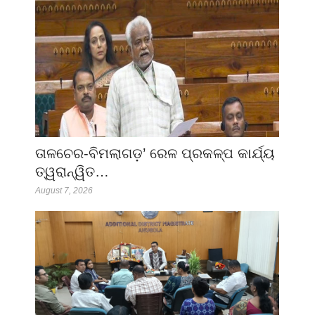
ତାଳଚେର-ବିମଲାଗଡ଼’ ରେଳ ପ୍ରକଳ୍ପ କାର୍ଯ୍ୟ
ତ୍ୱରାନ୍ୱିତ…
August 7, 2026