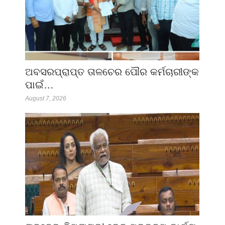
ଅବସରପ୍ରାପ୍ତ ତାଳଚେର ପୌର କର୍ମଚାରୀଙ୍କ
ପାଇଁ…
August 7, 2026