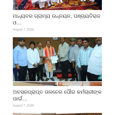
ମାନ୍ୟବର ଗ୍ରାମ୍ୟ ଉନ୍ନୟନ, ପଞ୍ଚାୟତିରାଜ
ଓ…
August 7, 2026
ଅବସରପ୍ରାପ୍ତ ତାଳଚେର ପୌର କର୍ମଚାରୀଙ୍କ
ପାଇଁ…
August 7, 2026