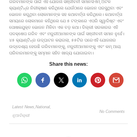
ଗରିବମାନଙ୍କ ପାଇଁ ଏହି ଯୋଜନା ସଞ୍ଜୀବନୀ ସମାନସିଏମ୍ ଅଟଳ
କ୍ୟାଣ୍ଟିନ୍‌ର ନିରୀକ୍ଷଣ କରିଥିଲେ ଯେଉଁଠାରେ ଭୋଜନ ପରସୁଥିବା ଏବଂ
ଭୋଜନ କରୁଥିବା ଲୋକମାନଙ୍କ ସହ କଥାବାର୍ତ୍ତା କରିଥିଲେ। କଥାବାର୍ତ୍ତା
ସମୟରେ ଲୋକମାନେ କହିଥିଲେ ଯେ ୫ ଟଙ୍କାରେ ଏପରି ସ୍ୱାଦିଷ୍ଟ ଏବଂ
ପୋଷକଯୁକ୍ତ ଭୋଜନ ମିଳିବା ଏକ ବଡ଼ କଥା। ଦିଲ୍ଲୀ ସରକାରର ଏହି
ପଦକ୍ଷେପ ଗରିବ ଏବଂ ମଜୁରୀଆମାନଙ୍କ ପାଇଁ ସଞ୍ଜୀବନୀ ସମାନ ନୁହେଁ।
୪୫ କ୍ୟାଣ୍ଟିନ୍‌ର ଉଦ୍‌ଘାଟନ କରାଗଲା, ୫୫ଟିର ପରେଏହି ଯୋଜନାର
ଉଦ୍ଦେଶ୍ୟ ହେଉଛି ଗରିବମାନଙ୍କୁ, ମଜୁରୀଆମାନଙ୍କୁ ଏବଂ କମ୍ ଆୟ
ପରିବାରମାନଙ୍କୁ ସମ୍ମାନ ସହିତ ଖାଦ୍ୟ ଯୋଗାଇବା।
Share this news:
Latest News
,
National
,
No Comments
ନୂଆଦିଲ୍ଲୀ