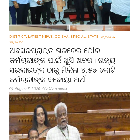
DISTRICT
,
LATEST NEWS
,
ODISHA
,
SPECIAL
,
STATE
,
ଅନୁଗୋଳ
,
ଅନୁଗୋଳ
ଅବସରପ୍ରାପ୍ତ ତାଳଚେର ପୌର
କର୍ମଚାରୀଙ୍କ ପାଇଁ ଖୁସି ଖବର। ରାଜ୍ୟ
ସରକାରଙ୍କ ଠାରୁ ମିଳିଲା ୪.୫୫ କୋଟି
କର୍ମଚାରୀଙ୍କ ବକୋୟା ଅର୍ଥ
No Comments
August 7, 2026
/