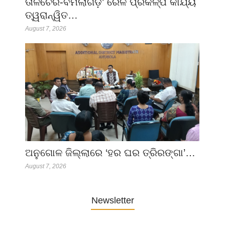
ତାଳଚେର-ବିମଲାଗଡ଼’ ରେଳ ପ୍ରକଳ୍ପ କାର୍ଯ୍ୟ
ତ୍ୱରାନ୍ୱିତ…
August 7, 2026
ଅନୁଗୋଳ ଜିଲ୍ଲାରେ ‘ହର ଘର ତ୍ରିରଙ୍ଗା’…
August 7, 2026
Newsletter