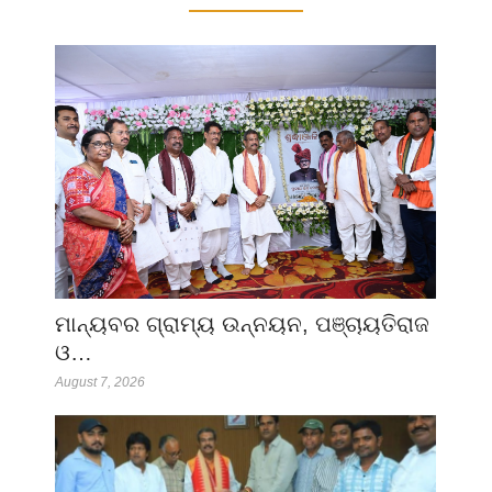
ମାନ୍ୟବର ଗ୍ରାମ୍ୟ ଉନ୍ନୟନ, ପଞ୍ଚାୟତିରାଜ
ଓ…
August 7, 2026