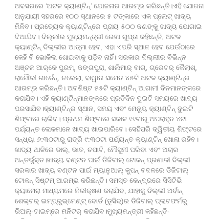
ଅବସରରେ ‘ଅଟଳ କ୍ୟାଣ୍ଟିନ୍’ ଯୋଜନାର ଆରମ୍ଭ କରିଛନ୍ତି।ଏହି ଯୋଜନା
ଅନୁଯାୟୀ ସହରରେ ୧୦୦ ସ୍ଥାନରେ ୫ ଟଙ୍କାରେ ଏକ ପ୍ଲେଟ୍ ଖାଦ୍ୟ
ମିଳିବ। ପ୍ରତ୍ୟେକ କ୍ୟାଣ୍ଟିନ୍‌ରେ ପ୍ରାୟ ୫୦୦ ଜଣଙ୍କୁ ଖାଦ୍ୟ ଯୋଗାଇ
ଦିଆଯିବ। ଦିଲ୍ଲୀର ମୁଖ୍ୟମନ୍ତ୍ରୀ ରେଖା ଗୁପ୍ତା କହିଛନ୍ତି, ଅଟଳ
କ୍ୟାଣ୍ଟିନ୍ ଦିଲ୍ଲୀର ଆତ୍ମା ହେବ, ଏହା ଏପରି ସ୍ଥାନ ହେବ ଯେଉଁଠାରେ
କେହି ବି ଭୋକିଲା ଶୋଇବାକୁ ପଡ଼ିବ ନାହିଁ। ସରକାର ଦିଲ୍ଲୀର ବିଭିନ୍ନ
ଅଞ୍ଚଳ ଆର୍‌କେ ପୁରମ୍, ଜଙ୍ଗପୁରା, ଶାଲିମାର୍ ବାଗ୍, ଗ୍ରେଟର୍ କୈଲାଶ୍,
ରାଜୌରୀ ଗାର୍ଡେନ୍, ନରେଲା, ବାୱାନା ସମେତ ୪୫ଟି ଅଟଳ କ୍ୟାଣ୍ଟିନ୍‌ର
ଆରମ୍ଭ କରିଛନ୍ତି। ଅବଶିଷ୍ଟ ୫୫ଟି କ୍ୟାଣ୍ଟିନ୍‌ ଆଗାମୀ ଦିନମାନଙ୍କରେ
କରାଯିବ। ଏହି କ୍ୟାଣ୍ଟିନ୍‌ମାନଙ୍କରେ ପ୍ରତିଦିନ ଦୁଇଟି ସମୟରେ ଖାଦ୍ୟ
ପରସାଯିବ।କ୍ୟାଣ୍ଟିନ୍‌ର ସ୍ଥାନ, ସମୟ ଏବଂ ମେନ୍ୟୁ କ୍ୟାଣ୍ଟିନ୍ ଦୁଇଟି
ଶିଫ୍ଟରେ ଚାଲିବ। ପ୍ରଥମ ଶିଫ୍ଟରେ ସକାଳ ୧୧ଟାରୁ ଅପରାହ୍ନ ୪ଟା
ପର୍ଯ୍ୟନ୍ତ ଲୋକମାନେ ଖାଦ୍ୟ ଖାଇପାରିବେ। ସେହିପରି ଦ୍ୱିତୀୟ ଶିଫ୍ଟରେ
ସନ୍ଧ୍ୟା ୬:୩୦ଟାରୁ ରାତ୍ରି ୯:୩୦ଟା ପର୍ଯ୍ୟନ୍ତ କ୍ୟାଣ୍ଟିନ୍ ଖୋଲା ରହିବ।
ଖାଦ୍ୟ ଥାଳିରେ ଡାଲ୍, ଭାତ, ଚପାଟି, ମୌସୁମୀ ପରିବା ଏବଂ ଅଚାର
ଅନ୍ତର୍ଭୁକ୍ତ।ଖାଦ୍ୟ ବଣ୍ଟନ ପାଇଁ ଡିଜିଟାଲ୍ ଟୋକନ୍ ପ୍ରଣାଳୀ ଦିଲ୍ଲୀ
ସରକାର ଖାଦ୍ୟ ବଣ୍ଟନ ପାଇଁ ମ୍ୟାନୁଆଲ୍ କୁପନ୍ ବଦଳରେ ଡିଜିଟାଲ୍
ଟୋକନ୍ ସିଷ୍ଟମ୍ ଆରମ୍ଭ କରିଛନ୍ତି। ସମସ୍ତ କେନ୍ଦ୍ରରେ ସିସିଟିଭି
କ୍ୟାମେରା ମାଧ୍ୟମରେ ନିରୀକ୍ଷଣ କରାଯିବ, ଯାହାକୁ ଦିଲ୍ଲୀ ଅର୍ବାନ୍
ଶେଲ୍ଟର୍ ଇମ୍ପ୍ରୁଭ୍‌ମେଣ୍ଟ୍ ବୋର୍ଡ (ଡୁସିବ୍)ର ଡିଜିଟାଲ୍ ପ୍ଲାଟଫର୍ମରୁ
ରିଅଲ୍-ଟାଇମ୍ରେ ମନିଟର୍ କରାଯିବ।ମୁଖ୍ୟମନ୍ତ୍ରୀ କହିଛନ୍ତି-