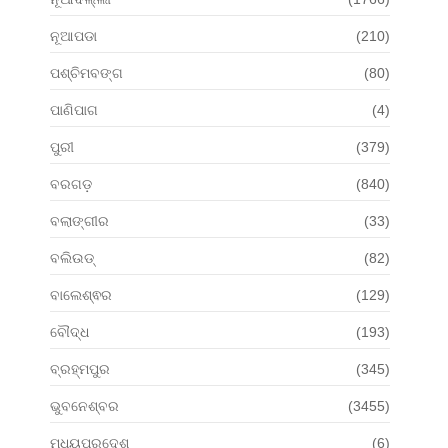
ନୂଆପଡା
(210)
ପଶ୍ଚିମବଙ୍ଗ
(80)
ପାଣିପାଗ
(4)
ପୁରୀ
(379)
ବରଗଡ଼
(840)
ବଲାଙ୍ଗୀର
(33)
ବଲିଉଡ୍
(82)
ବାଲେଶ୍ଵର
(129)
ବୌଦ୍ଧ
(193)
ବ୍ରହ୍ମପୁର
(345)
ଭୁବନେଶ୍ବର
(3455)
ମଧ୍ୟପ୍ରଦେଶ
(6)