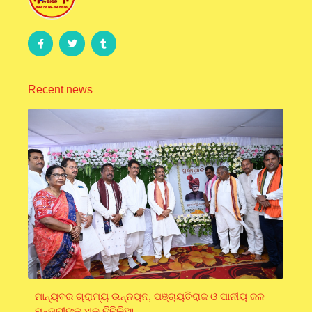
Recent news
ମାନ୍ୟବର ଗ୍ରାମ୍ୟ ଉନ୍ନୟନ, ପଞ୍ଚାୟତିରାଜ ଓ ପାନୀୟ ଜଳ
ମନ୍ତ୍ରୀଙ୍କ ଏକ ଦିନିକିଆ…