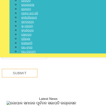
ଯାଜପୁର
ରାଉରକେଲା
ରାୟଗଡ଼ା
ୱାଲ୍ଡ କପ୍ ହକି
ଶ୍ରୀହରିକୋଟା
ସମ୍ବଲପୁର
ସୁନ୍ଦରଗଡ଼
ସୁବର୍ଣ୍ଣପୁର
ସୋନପୁର
ହରିୟଣା
କଳାହାଣ୍ଡି
କେନ୍ଦୁଝର
କେନ୍ଦ୍ରାପଡ଼ା
Latest News