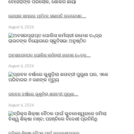
ଗୋପାଳ ସମାଜର ପୂର୍ବତନ ସଭାପତି ଉଗ୍ରେସନ…
August 6, 2026
ଅବସରପ୍ରାପ୍ତ ପୋଲିସ କର୍ମଚାରୀ ରମେଶ ଚନ୍ଦ୍ର…
August 6, 2026
ପ୍ରବଳ ବର୍ଷାରେ ଭୁଶୁଡ଼ିଲା ଶତାବ୍ଦୀ ପୁରୁଣା…
August 6, 2026
ବ୍ରିକ୍ସ ଶିକ୍ଷା ବୈଠକ ପାଇଁ ଭୁବନେଶ୍ୱରରେ…