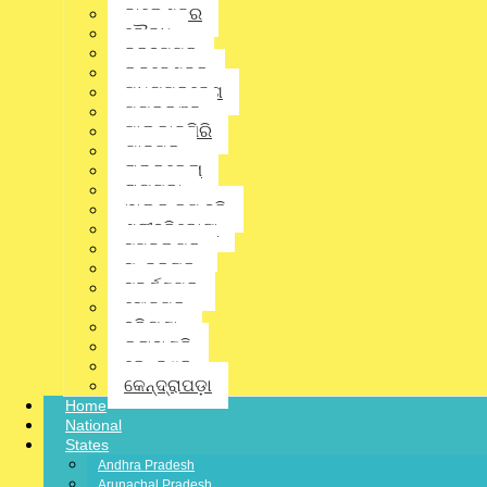
ବାଲେଶ୍ଵର
ବୌଦ୍ଧ
ବ୍ରହ୍ମପୁର
ଭୁବନେଶ୍ବର
ମଧ୍ୟପ୍ରଦେଶ
ମୟୂରଭଞ୍ଜ
ମାଲକାନଗିରି
ଯାଜପୁର
ରାଉରକେଲା
ରାୟଗଡ଼ା
District
,
Latest News
,
Odisha
,
Opinion
,
Politics
,
Special
,
State
,
ଅନୁଗୋଳ
,
ଅନୁଗ
ୱାଲ୍ଡ କପ୍ ହକି
ଶ୍ରୀହରିକୋଟା
ସମ୍ବଲପୁର
ସୁନ୍ଦରଗଡ଼
ସୁବର୍ଣ୍ଣପୁର
ସୋନପୁର
ହରିୟଣା
କଳାହାଣ୍ଡି
କେନ୍ଦୁଝର
କେନ୍ଦ୍ରାପଡ଼ା
Home
National
States
Andhra Pradesh
Arunachal Pradesh