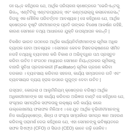
ଡଃ ଚାନ୍ଦ କହିଥିଲେ ଯେ, ଆର୍ଥିକ ପରିଚାଳନା କ୍ଷେତ୍ରରେ “ଭେରିଏନ୍ଟରୁ
ଭିଜନ୍, ଏଣ୍ଟିଟିରୁ ଏଣ୍ଟରପ୍ରାଇଜ୍ ଏବଂ କଣ୍ଟ୍ରୋଲ୍‌ରୁ କଲାବୋରେସନ୍”
ଦିଗକୁ ଏକ ମୌଳିକ ପରିବର୍ତ୍ତନ ଆବଶ୍ୟକ | ସେ କହିଥିଲେ ଯେ, ଆର୍ଥିକ
କ୍ଷେତ୍ରର ବୃଷ୍ଟି ଜୀବୀମାନଙ୍କ ପ୍ରତି ତାଙ୍କର ବିଶେଷ ଆକର୍ଷଣ ରହିଛି,
କାରଣ ସେମାନେ ତଥ୍ୟ ଆଧାରରେ ଯୁକ୍ତି ଉପସ୍ଥାପନ କରନ୍ତି |
ବିକଶିତ ଭାରତ ଗଠନରେ ଆର୍ଥିକ କାର୍ଯ୍ୟନିର୍ବାହୀମାନଙ୍କ ଭୂମିକା ଅଧିକ
ବ୍ୟାପକ ହେବା ଆବଶ୍ୟକ । ସେମାନେ କେବଳ ହିସାବରକ୍ଷଣରେ ସୀମିତ
ନରହି ତଥ୍ୟକୁ ବ୍ୟବ‌ହାର କରି ବିକାଶ ଓ ଅଭିବୃଦ୍ଧିର ପଥ ପ୍ରସ୍ତୁତ
କରିବା ଉଚିତ I ସଂଗଠନ ମଧ୍ୟରେ ସେମାନେ ନିୟନ୍ତ୍ରକର ଭୂମିକାରୁ
ବାହାରି ସୁବିଧା ପ୍ରଦାନକାରୀ (Facilitator) ଭୂମିକା ଗ୍ରହଣ କରିବା
ଦରକାର । ବ୍ୟବସାୟ କରିବାର ସହଜତା, କାର୍ଯ୍ୟ ସମ୍ପାଦନର ଗତି ଏବଂ
ବ୍ୟବସାୟର ବ୍ୟୟ ହ୍ରାସ ଉପରେ ଗୁରୁତ୍ବ ଦେବା ଉଚିତ |
ଇସ୍ପାତ, କୋଇଲା ଓ ଆଲୁମିନିୟମ୍‌ କ୍ଷେତ୍ରର ବରିଷ୍ଠ ଆର୍ଥିକ
ଅଧିକାରୀମାନଙ୍କ ସହ କାର୍ଯ୍ୟ କରିବାର ଅଭିଜ୍ଞତା ବାଣ୍ଟି ସେ କହିଥିଲେ ଯେ,
ସଂସ୍ଥାର ସାମଗ୍ରିକ ସଫଳତାକୁ ଲକ୍ଷ୍ୟ କରି କାର୍ଯ୍ୟ କଲେ
ଉଲ୍ଲେଖନୀୟ ଫଳାଫଳ ମିଳିଥାଏ । ସେ ଯୁବ ଆର୍ଥିକ ବୃଭିଜୀବୀମାନଙ୍କୁ
ନିଜ କାର୍ଯ୍ୟକ୍ଷେତ୍ର, ଶିଳ୍ପ ଓ ସଂସ୍ଥା ସମ୍ପର୍କରେ ସମଗ୍ର ଜ୍ଞାନ ଆହରଣ
କରିବାକୁ ପରାମର୍ଶ ଦେଇ କହିଥିଲେ ଯେ, ଏହା ସେମାନଙ୍କୁ ଭବିଷ୍ୟତରେ
ସଫଳ ସିଏଫ୍‌ଓ (CFO) ଓ ସିଇଓ (CEO) ଭାବେ ଗଢ଼ି ତୋଳିବ।