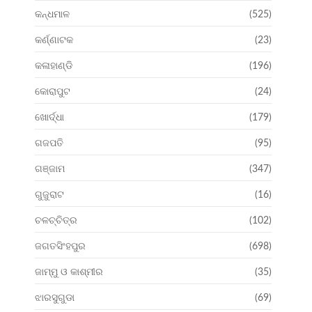
କନ୍ଧମାଳ
(525)
କର୍ଣ୍ଣାଟକ
(23)
କଳାହାଣ୍ଡି
(196)
କୋରାପୁଟ
(24)
ଖୋର୍ଦ୍ଧା
(179)
ଗଜପତି
(95)
ଗଞ୍ଜାମ
(347)
ଗୁଜୁରାଟ
(16)
ଚଳଚ୍ଚିତ୍ର
(102)
ଜଗତସିଂହପୁର
(698)
ଜାମ୍ମୁ ଓ କାଶ୍ମୀର
(35)
ଝାରସୁଗୁଡା
(69)