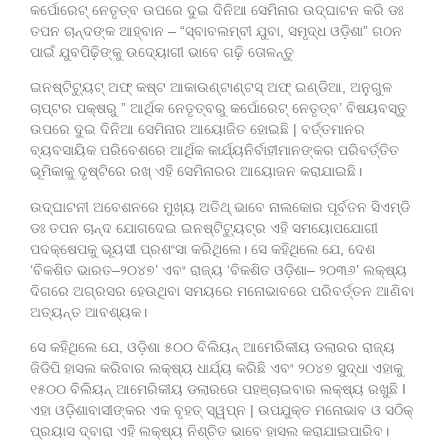
କର୍ପୋରେଟ୍ ନେତୃତ୍ବ ଉପରେ ଦୁଇ ଦିନିଆ ସେମିନାର ଉଦ୍‌ଘାଟନ କରି ଡଃ
ତପନ ଚାନ୍ଦଙ୍କ ଆହ୍ବାନ – “ସ୍ବାବଲମ୍ବୀ ଯୁବା, ସମୃଦ୍ଧ ଓଡ଼ିଶା” ଗଠନ
ପାଇଁ ଯୁବପିଢ଼ିଙ୍କୁ ଉଦ୍ୟୋଗୀ ଭାବେ ଗଢ଼ି ତୋଳନ୍ତୁ
ଇନଷ୍ଟିଟ୍ୟୁଟ୍ ଅଫ୍ କଷ୍ଟ ଆକାଉଣ୍ଟାଣ୍ଟସ୍ ଅଫ୍ ଇଣ୍ଡିଆ, ଅନୁଗୁଳ
ଚାପ୍ଟର ପକ୍ଷରୁ ” ଆର୍ଥିକ ନେତୃତ୍ବରୁ କର୍ପୋରେଟ୍ ନେତୃତ୍ବ’ ବିଷୟବସ୍ତୁ
ଉପରେ ଦୁଇ ଦିନିଆ ସେମିନାର ଆୟୋଜିତ ହୋଇଛି | ବର୍ତ୍ତମାନର
ବ୍ୟବସାୟିକ ପରିବେଶରେ ଆର୍ଥିକ କାର୍ଯ୍ୟନିର୍ବାହୀମାନଙ୍କର ପରିବର୍ତ୍ତିତ
ଭୂମିକାକୁ ଦୃଷ୍ଟିରେ ରଖ୍ ଏହି ସେମିନାରର ଆୟୋଜନ କରାଯାଇଛି।
ଉଦ୍‌ଘାଟନୀ ଅବେଶନରେ ମୁଖ୍ୟ ଅତିଥ୍‌ ଭାବେ ନାଲକୋର ପୂର୍ବତନ ସିଏମ୍‌ଡି
ଡଃ ତପନ ଚାନ୍ଦ ଯୋଗଦେଇ ଇନଷ୍ଟିଟ୍ୟୁଟ୍‌ର ଏହି ସମୟୋପଯୋଗୀ
ପଦକ୍ଷେପକୁ ଭୂୟସୀ ପ୍ରଶଂସା କରିଥିଲେ। ସେ କହିଥିଲେ ଯେ, ଦେଶ
‘ବିକଶିତ ଭାରତ–୨୦୪୭’ ଏବଂ ରାଜ୍ୟ ‘ବିକଶିତ ଓଡ଼ିଶା– ୨୦୩୬’ ଲକ୍ଷ୍ୟ
ଦିଗରେ ଅଗ୍ରସର ହେଉଥିବା ସମୟରେ ମନୋଭାବରେ ପରିବର୍ତ୍ତନ ଆଣିବା
ଅତ୍ୟନ୍ତ ଆବଶ୍ୟକ।
ସେ କହିଥିଲେ ଯେ, ଓଡ଼ିଶା ୫୦୦ ବିଲିୟନ୍‌ ଆମେରିକୀୟ ଡଲାରର ରାଜ୍ୟ
ଜିଡିପି ହାସଲ କରିବାର ଲକ୍ଷ୍ୟ ଧାର୍ଯ୍ୟ କରିଛି ଏବଂ ୨୦୪୭ ସୁଦ୍ଧା ଏହାକୁ
୧୫୦୦ ବିଲିୟନ୍ ଆମେରିକୀୟ ଡଲାରରେ ପ‌ହ‌ଞ୍ଚାଇବାର ଲକ୍ଷ୍ୟ ରଖୁଛି I
ଏହା ଓଡ଼ିଶାବାସୀଙ୍କର ଏକ ବୃହତ୍ ସ୍ୱପ୍ନ | ଉପଯୁକ୍ତ ମନୋଭାବ ଓ ସଠିକ୍
ପ୍ରୟାସ ଦ୍ବାରା ଏହି ଲକ୍ଷ୍ୟ ନିଶ୍ଚିତ ଭାବେ ହାସଲ କରାଯାଇପାରିବ।