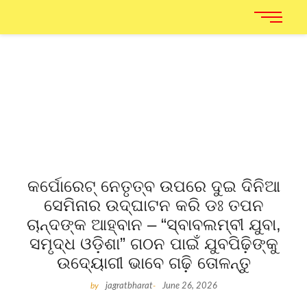
କର୍ପୋରେଟ୍ ନେତୃତ୍ବ ଉପରେ ଦୁଇ ଦିନିଆ
ସେମିନାର ଉଦ୍‌ଘାଟନ କରି ଡଃ ତପନ
ଚାନ୍ଦଙ୍କ ଆହ୍ବାନ – “ସ୍ବାବଲମ୍ବୀ ଯୁବା,
ସମୃଦ୍ଧ ଓଡ଼ିଶା” ଗଠନ ପାଇଁ ଯୁବପିଢ଼ିଙ୍କୁ
ଉଦ୍ୟୋଗୀ ଭାବେ ଗଢ଼ି ତୋଳନ୍ତୁ
by
jagratbharat
-
June 26, 2026