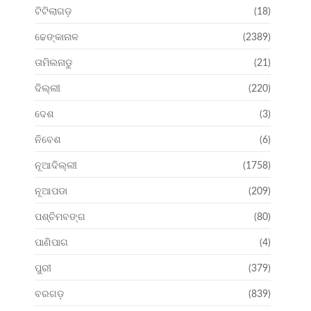
ଟିଟିଲାଗଡ଼
(18)
ଢେଙ୍କାନାଳ
(2389)
ତାମିଲନାଡୁ
(21)
ଦିଲ୍ଲୀ
(220)
ଦେଶ
(3)
ନିବେଶ
(6)
ନୂଆଦିଲ୍ଲୀ
(1758)
ନୂଆପଡା
(209)
ପଶ୍ଚିମବଙ୍ଗ
(80)
ପାଣିପାଗ
(4)
ପୁରୀ
(379)
ବରଗଡ଼
(839)