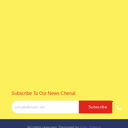
ଅବସରପ୍ରାପ୍ତ ପୋଲିସ କର୍ମଚାରୀ ରମେଶ ଚନ୍ଦ୍ର ରାଉତଙ୍କ
ବିୟୋଗରେ ସ୍କୁତିସଭା ଅନୁଷ୍ଠିତ
August 6, 2026
ପ୍ରବଳ ବର୍ଷାରେ ଭୁଶୁଡ଼ିଲା ଶତାବ୍ଦୀ ପୁରୁଣା ଘର, ଏକେ ପରିବାରର
୬ ଜଣଙ୍କ…
August 6, 2026
Subscribe To Our News Chenal
Subscribe
All rights reserved. Designed by
Inter Softech