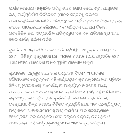
କାର୍ଯ୍ୟକ୍ରମରେ ସମ୍ମାନିତ ଅତିଥି ଭାବେ ଯୋଗ ଦେଇ, ଶ୍ରୀ ଆଶୁତୋଷ
ରଥ, କାର୍ଯ୍ୟନିର୍ବାହୀ ନିର୍ଦ୍ଦେଶକ (ମାନବ ସମ୍ବଳ), ନାଲକୋ
ସଂଗଠନଗୁଡ଼ିକର ସାମଗ୍ରିକ ଅଭିବୃଦ୍ଧିରେ ଆର୍ଥିକ ବୃତ୍ତାଧାରୀଙ୍କ ଗୁରୁତ୍ବ
ଉପରେ ଆଲୋକପାତ କରିଥିଲେ ଏବଂ କହିଥିଲେ ଯେ ଅର୍ଥ ବିଭାଗ
ରଣନୈତିକ ତଥା ସାଙ୍ଗଠନିକ ଅଭିବୃଦ୍ଧିର ଏକ ଏକ ଅବିଚ୍ଛେଦ୍ୟ ଅଂଶ
ହୋଇ କାର୍ଯ୍ୟ କରିବା ଉଚିତ
ଦୁଇ ଦିନିଆ ଏହି ସେମିନାରରେ ଚାରିଟି ବୈଷୟିକ ଅଧୂବେଶନ ଆୟୋଜିତ
ହେବ । ବିଶିଷ୍ଟ ବୃଦ୍ଧିଜୀବୀମାନେ ଏଥିରେ ମତାମତ ମଧ୍ଯ ଅନୁଷ୍ଠିତ ହେବ ।
। ସହ ଖୋଲା ଆଲୋଚନା ଓ ନେଟୱାକିଂ ଅବେଶନ ରଖୁବା
କ୍ଷେତ୍ରର ଅନୁଗୁଳ ଚାପ୍ଟରର ଅଧ୍ଯକ୍ଷ ସିଏସ୍ଏ ଏ ଆଲୋକ
ତ୍ରିପାଠୀଙ୍କ ନେତୃତ୍ବରେ ଏହି କାର୍ଯ୍ୟକ୍ରମ କ୍ରମକୁ ନାଲକୋର ପୂର୍ବତନ
ସିଜିଏମ୍ (ଫାଇନାନ୍ସ) ଅନ୍ତର୍ଯ୍ୟାମୀ ଆଚାର୍ଯ୍ୟଙ୍କ ସମେତ ଅନ୍ୟ
ସଦସ୍ୟମାନେ ସଫଳତାର ସହ ସମନ୍ବୟ କରିଥିଲେ । ଏହି ଏହି ସେମିନାରରେ
ବହୁ ସଂଖ୍ୟାରେ ଆର୍ଥିକ କ୍ଷେ ବୃତ୍ତିଜୀବୀ, କର କର ପରାମର୍ଶଦାତା,
ଉଦ୍ୟୋଗୀ, ଶିଳ୍ପ ଜଗତର ବିଶିଷ୍ଟ ବ୍ୟକ୍ତିବିଶେଷ ଏବଂ ଇନଷ୍ଟିଟ୍ୟୁଟ୍
ଅଫ୍ କଷ୍ଟ ଆକାଉଣ୍ଟାଣ୍ଟସ୍ ଅଫ୍ ଇଣ୍ଡିଆ ଆର ସଦସ୍ୟମାନେ
ଅଂଶଗ୍ରହଣ କରି କରିଥିଲେ। ସେମାନଙ୍କର ସକ୍ରିୟ ଉପସ୍ଥିତି ଓ
ଅଂଶଗ୍ରହଣ ଏହି କାର୍ଯ୍ୟକ୍ରମକୁ ସଫଳ ଏବଂ ଭବ୍ୟ କରିଥିଲା।