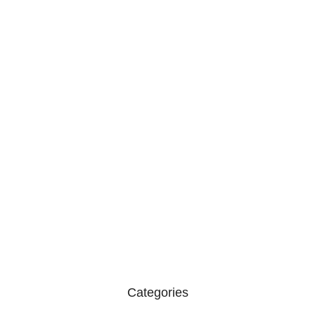
ଅବସରପ୍ରାପ୍ତ ପୋଲିସ କର୍ମଚାରୀ ରମେଶ
ଚନ୍ଦ୍ର…
August 6, 2026
ପ୍ରବଳ ବର୍ଷାରେ ଭୁଶୁଡ଼ିଲା ଶତାବ୍ଦୀ ପୁରୁଣା…
August 6, 2026
ବ୍ରିକ୍ସ ଶିକ୍ଷା ବୈଠକ ପାଇଁ
ଭୁବନେଶ୍ୱରରେ…
August 6, 2026
Categories