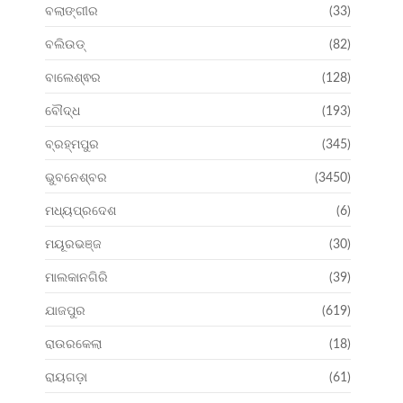
ବଲାଙ୍ଗୀର
(33)
ବଲିଉଡ୍
(82)
ବାଲେଶ୍ଵର
(128)
ବୌଦ୍ଧ
(193)
ବ୍ରହ୍ମପୁର
(345)
ଭୁବନେଶ୍ବର
(3450)
ମଧ୍ୟପ୍ରଦେଶ
(6)
ମୟୂରଭଞ୍ଜ
(30)
ମାଲକାନଗିରି
(39)
ଯାଜପୁର
(619)
ରାଉରକେଲା
(18)
ରାୟଗଡ଼ା
(61)