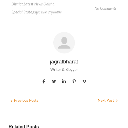
District
,
Latest News
,
Odisha
,
No Comments
Special
,
State
,
ଅନୁଗୋଳ
,
ଅନୁଗୋଳ
jagratbharat
Writer & Blogger
Previous Posts
Next Post
Related Posts: