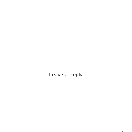
DISTRICT
,
INTERNATIONAL
,
LATEST NEWS
,
NATIONAL
,
ODISHA
,
SPECIAL
,
STATE
,
ନୂଆଦିଲ୍ଲୀ
,
ଭୁବନେଶ୍ବର
ପ୍ରବଳ ବର୍ଷାରେ ଭୁଶୁଡ଼ିଲା ଶତାବ୍ଦୀ ପୁରୁଣା
ଘର, ଏକେ ପରିବାରର ୬ ଜଣଙ୍କ ମୃତ୍ୟୁ
No Comments
August 6, 2026
/
Leave a Reply