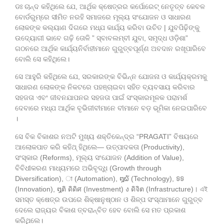
ଡଃ ଚାନ୍ଦ କହିଥିଲେ ଯେ, ଆର୍ଥିକ କ୍ଷେତ୍ରର କର୍ପୋରେଟ୍ ନେତୃତ୍ବ କେବଳ
ବୋର୍ଡରୁମ୍‌ରେ ସୀମିତ ନରହି ସମାଜରେ ମୂଲ୍ୟ ସଂଯୋଜନ ଓ ସାଧାରଣ
ଲୋକଙ୍କ କଲ୍ୟାଣ ଦିଗରେ ମଧ୍ଯ କାର୍ଯ୍ୟ କରିବା ଉଚିତ | ଯୁବପିଢ଼ିଙ୍କୁ
ଉଦ୍ୟୋଗୀ ଭାବେ ଗଢ଼ି ତୋଳି ” ସ୍ବାବଲମ୍ବୀ ଯୁବା, ସମୃଦ୍ଧ ଓଡ଼ିଶା”
ଗଠନରେ ଆର୍ଥିକ କାର୍ଯ୍ୟନିର୍ବାହୀମାନେ ଗୁରୁତ୍ବପୂର୍ଣ୍ଣ ଅବଦାନ ରଖୂପାରିବେ
ବୋଲି ସେ କହିଥିଲେ।
ସେ ଆହୁରି କହିଥିଲେ ଯେ, ସରକାରଙ୍କ ବିଭିନ୍ନ ଯୋଜନା ଓ କାର୍ଯ୍ୟକ୍ରମକୁ
ସାଧାରଣ ଲୋକଙ୍କ ନିକଟରେ ପହଞ୍ଚାଇବା ସହିତ ବ୍ୟବସାୟ କରିବାର
ସହଜତା ଏବଂ ଜୀବନଯାପନର ସହଜତା ପାଇଁ ସଂସ୍କାରମୂଳକ ପରାମର୍ଶ
ଦେବାରେ ମଧ୍ଯ ଆର୍ଥିକ ବୃଭିଜୀବୀମାନେ ବୀମାନେ ବଡ଼ ଭୂମିକା ନେଇପାରିବେ
।
ସେ ବିକ ବିକାଶର ନଅଟି ମୁଖ୍ୟ ଶକ୍ତିକେନ୍ଦ୍ର “PRAGATI” ବିଷୟରେ
ଆଲୋକପାତ କରି କହିଥ୍ ହିଥିଲେ— ଉତ୍ପାଦକତା (Productivity),
ସଂସ୍କାର (Reforms), ମୂଲ୍ୟ ସଂଯୋଜନ (Addition of Value),
ବିବିଧୀକରଣ ମାଧ୍ୟମରେ ଅଭିବୃଦ୍ଧି (Growth through
Diversification), া (Automation), ໘໖ (Technology), ទទ
(Innovation), ໘ติ ดิดิศ (Investment) ง ดิจิต (Infrastructure)। এই
ସମସ୍ତ କ୍ଷେତ୍ର ଉପରେ ଶିକ୍ଷାନୁଷ୍ଠାନ ଓ ଶିଳ୍ପ ସଂସ୍ଥାମାନେ ଗୁରୁତ୍ବ
ଦେଲେ ରାଜ୍ୟର ବିକାଶ ତ୍ବରାନ୍ବିତ ହେବ ବୋଲି ସେ ମତ ପ୍ରକାଶ
କରିଥିଲେ।