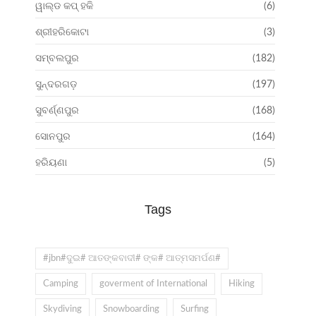
ୱାଲ୍ଡ କପ୍ ହକି
(6)
ଶ୍ରୀହରିକୋଟା
(3)
ସମ୍ବଲପୁର
(182)
ସୁନ୍ଦରଗଡ଼
(197)
ସୁବର୍ଣ୍ଣପୁର
(168)
ସୋନପୁର
(164)
ହରିୟଣା
(5)
Tags
#jbn#ଦୁଇ# ଆତଙ୍କବାଦୀ# ଙ୍କ# ଆତ୍ମସମର୍ପଣ#
Camping
goverment of International
Hiking
Skydiving
Snowboarding
Surfing