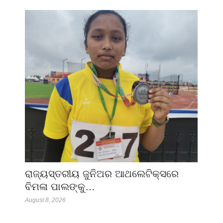
ରାଜ୍ୟସ୍ତରୀୟ ଜୁନିଅର ଆଥଲେଟିକ୍ସରେ
ବିମଳା ପାଲଙ୍କୁ…
August 8, 2026