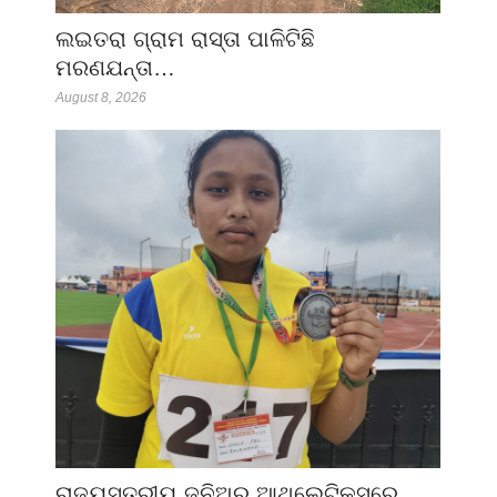
ଲଇତରା ଗ୍ରାମ ରାସ୍ତା ପାଳିଟିଛି
ମରଣଯନ୍ତା…
August 8, 2026
ରାଜ୍ୟସ୍ତରୀୟ ଜୁନିଅର ଆଥଲେଟିକ୍ସରେ