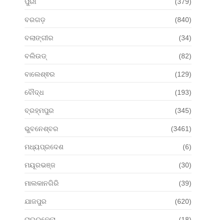
ପୁରୀ
(379)
ବରଗଡ଼
(840)
ବଲାଙ୍ଗୀର
(34)
ବଲିଉଡ୍
(82)
ବାଲେଶ୍ଵର
(129)
ବୌଦ୍ଧ
(193)
ବ୍ରହ୍ମପୁର
(345)
ଭୁବନେଶ୍ବର
(3461)
ମଧ୍ୟପ୍ରଦେଶ
(6)
ମୟୂରଭଞ୍ଜ
(30)
ମାଲକାନଗିରି
(39)
ଯାଜପୁର
(620)
ରାଉରକେଲା
(18)