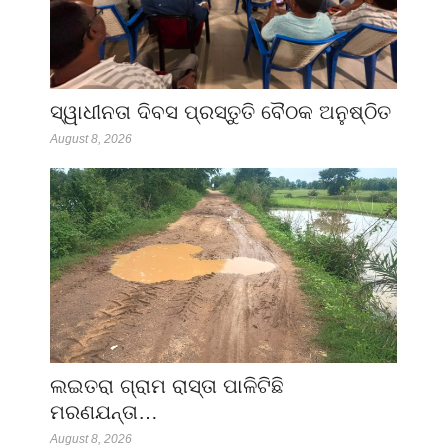
ସ୍ୱାଧୀନତା ଦିବସ ପ୍ରସ୍ତୁତି ବୈଠକ ଅନୁଷ୍ଠିତ
August 8, 2026
ଲଇତରା ଗ୍ରାମ ରାସ୍ତା ପାଳିଟିଛି
ମରଣଯନ୍ତା…
August 8, 2026