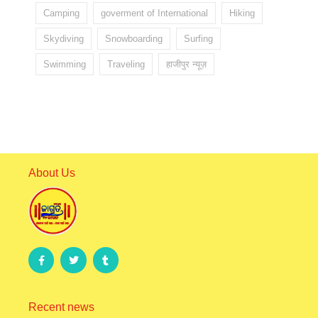
Camping
goverment of International
Hiking
Skydiving
Snowboarding
Surfing
Swimming
Traveling
हाजीपुर न्यूज़
About Us
Recent news