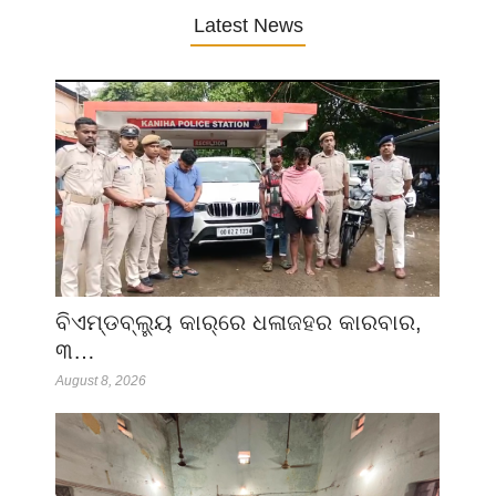
Latest News
ବିଏମ୍‌ଡବ୍ଲ୍ୟୁ କାର୍‌ରେ ଧଳାଜହର କାରବାର,
୩…
August 8, 2026