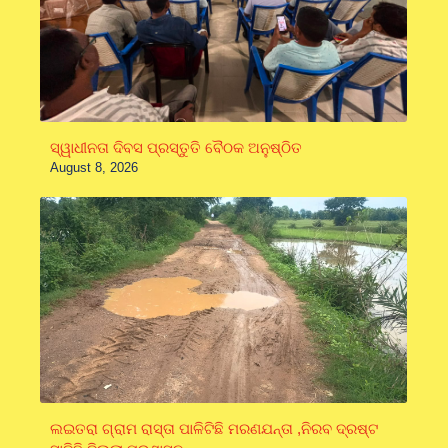
ସ୍ୱାଧୀନତା ଦିବସ ପ୍ରସ୍ତୁତି ବୈଠକ ଅନୁଷ୍ଠିତ
August 8, 2026
ଲଇତରା ଗ୍ରାମ ରାସ୍ତା ପାଳିଟିଛି ମରଣଯନ୍ତା ,ନିରବ ଦ୍ରଷ୍ଟ