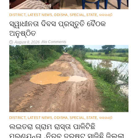
DISTRICT
,
LATEST NEWS
,
ODISHA
,
SPECIAL
,
STATE
,
କଳାହାଣ୍ଡି
ସ୍ୱାଧୀନତା ଦିବସ ପ୍ରସ୍ତୁତି ବୈଠକ
ଅନୁଷ୍ଠିତ
No Comments
August 8, 2026
/
DISTRICT
,
LATEST NEWS
,
ODISHA
,
SPECIAL
,
STATE
,
କଳାହାଣ୍ଡି
ଲଇତରା ଗ୍ରାମ ରାସ୍ତା ପାଳିଟିଛି
ମରଣଯନ୍ତା ,ନିରବ ଦ୍ରଷ୍ଟ ସାଜିଛି ଜିଲ୍ଲା