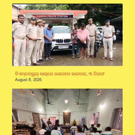
ବିଏମ୍‌ଡବ୍ଲ୍ୟୁ କାର୍‌ରେ ଧଳାଜହର କାରବାର, ୩ ଗିରଫ
August 8, 2026