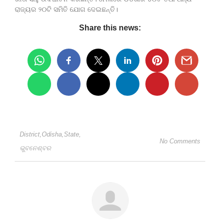
ରାଜ୍ୟର ୨୦ଟି ସମିତି ଯୋଗ ଦେଇଛନ୍ତି।
Share this news:
District
,
Odisha
,
State
,
No Comments
ଭୁବନେଶ୍ବର