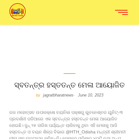
ସ୍ବତନ୍ତ୍ର ହସ୍ତତନ୍ତ ମେଳା ଆୟୋଜିତ
jagratbharatnews
June 10, 2023
by
-
ରଜ ମହୋତ୍ସବ ଉପଲକ୍ଷେ ବୟନିକା ପକ୍ଷରୁ ଭୁବନେଶ୍ବର ୟୁନିଟ୍-୩
ପ୍ରଦର୍ଶନୀ ପଡିଆରେ ଏକ ସ୍ବତନ୍ତ୍ର ହସ୍ତତନ୍ତ ମେଳା ଆୟୋଜିତ
ହୋଇଛି। ଜୁନ୍ ୨୫ ତାରିଖ ପର୍ଯ୍ୟନ୍ତ ଚାଲିବାକୁ ଥିବା ଏହି ମେଳାକୁ ଆଜି
ହସ୍ତତନ୍ତ ଓ ବୟନ ଶିଳ୍ପ ବିଭାଗ @HTH_Odisha ମନ୍ତ୍ରୀ ଶ୍ରୀମତୀ
ରୀତା ସାହୁ ଉଦଘାଟନ କରିଛନ୍ତି। ମେଳାରେ ଓଡିଶାର ୪୦ଟି ତଥା ଅନ୍ଯ