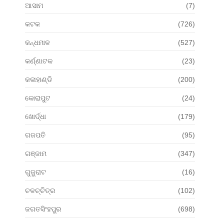
ଆସାମ
(7)
କଟକ
(726)
କନ୍ଧମାଳ
(527)
କର୍ଣ୍ଣାଟକ
(23)
କଳାହାଣ୍ଡି
(200)
କୋରାପୁଟ
(24)
ଖୋର୍ଦ୍ଧା
(179)
ଗଜପତି
(95)
ଗଞ୍ଜାମ
(347)
ଗୁଜୁରାଟ
(16)
ଚଳଚ୍ଚିତ୍ର
(102)
ଜଗତସିଂହପୁର
(698)