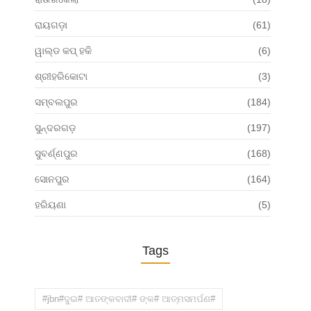
ରାୟଗଡ଼ା
(61)
ୱାଲ୍ଡ କପ୍ ହକି
(6)
ଶ୍ରୀହରିକୋଟା
(3)
ସମ୍ବଲପୁର
(184)
ସୁନ୍ଦରଗଡ଼
(197)
ସୁବର୍ଣ୍ଣପୁର
(168)
ସୋନପୁର
(164)
ହରିୟଣା
(5)
Tags
#jbn#ଦୁଇ# ଆତଙ୍କବାଦୀ# ଙ୍କ# ଆତ୍ମସମର୍ପଣ#