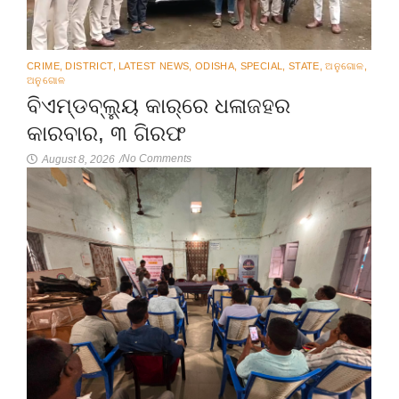
CRIME
,
DISTRICT
,
LATEST NEWS
,
ODISHA
,
SPECIAL
,
STATE
,
ଅନୁଗୋଳ
,
ଅନୁଗୋଳ
ବିଏମ୍‌ଡବ୍ଲ୍ୟୁ କାର୍‌ରେ ଧଳାଜହର
କାରବାର, ୩ ଗିରଫ
No Comments
August 8, 2026
/