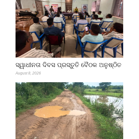
ସ୍ୱାଧୀନତା ଦିବସ ପ୍ରସ୍ତୁତି ବୈଠକ ଅନୁଷ୍ଠିତ
August 8, 2026