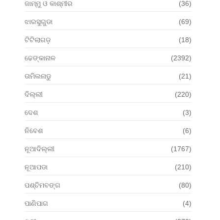
ଜାମ୍ମୁ ଓ କାଶ୍ମୀର
(36)
ଝାରସୁଗୁଡା
(69)
ଟିଟିଲାଗଡ଼
(18)
ଢେଙ୍କାନାଳ
(2392)
ତାମିଲନାଡୁ
(21)
ଦିଲ୍ଲୀ
(220)
ଦେଶ
(3)
ନିବେଶ
(6)
ନୂଆଦିଲ୍ଲୀ
(1767)
ନୂଆପଡା
(210)
ପଶ୍ଚିମବଙ୍ଗ
(80)
ପାଣିପାଗ
(4)