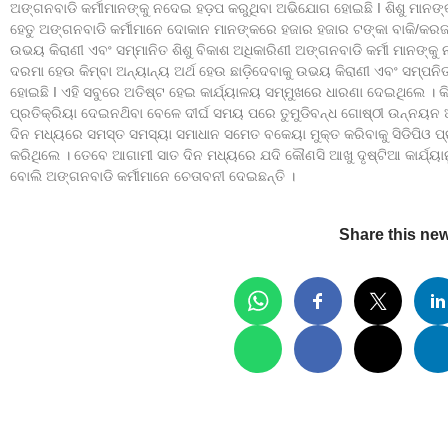
ଅଙ୍ଗନବାଡି କର୍ମୀମାନଙ୍କୁ ନଦେଇ ହଡ଼ପ କରୁଥିବା ଅଭିଯୋଗ ହୋଇଛି I ଶିଶୁ ମାନଙ୍
ହେତୁ ଅଙ୍ଗନବାଡି କର୍ମୀମାନେ ଦୋକାନ ମାନଙ୍କରେ ହଜାର ହଜାର ଟଙ୍କା ବାକି/କରଜ ହ
ଉଭୟ କିରାଣୀ ଏବଂ ସମ୍ମାନିତ ଶିଶୁ ବିକାଶ ଅଧିକାରିଣୀ ଅଙ୍ଗନବାଡି କର୍ମୀ ମାନଙ୍କୁ
ଦରମା ହେଉ କିମ୍ବା ଅନ୍ୟାନ୍ୟ ଅର୍ଥ ହେଉ ଛାଡ଼ିଦେବାକୁ ଉଭୟ କିରାଣୀ ଏବଂ ସମ୍ପନି
ହୋଇଛି I ଏହି ସବୁରେ ଅତିଷ୍ଟ ହେଇ କାର୍ଯ୍ୟାଳୟ ସମ୍ମୁଖରେ ଧାରଣା ଦେଇଥିଲେ । କି
ପ୍ରତିକ୍ରିୟା ଦେଇନଥ‌ିବା ବେଳେ ଦୀର୍ଘ ସମୟ ପରେ ତୁମୁଡିବନ୍ଧ ଗୋଷ୍ଠୀ ଉନ୍ନୟ
ଦିନ ମଧ୍ୟରେ ସମସ୍ତ ସମସ୍ୟା ସମାଧାନ ସମେତ ବକେୟା ମୁକ୍ତ କରିବାକୁ ସିଡିପିଓ ପ
କରିଥିଲେ । ତେବେ ଆଗାମୀ ସାତ ଦିନ ମଧ୍ୟରେ ଯଦି କୌଣସି ଆଖୁ ଦୃଷ୍ଟିଆ କାର୍ଯ୍ୟାନ
ବୋଲି ଅଙ୍ଗନବାଡି କର୍ମୀମାନେ ଚେତାବନୀ ଦେଇଛନ୍ତି ।
Share this ne