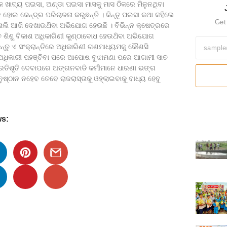
କ ଖାଦ୍ୟ ପଇସା, ଅଣ୍ଡା ପଇସା ମାସକୁ ମାସ ଠିକରେ ମିଳୁନଥିବା
ୋଇ କେନ୍ଦ୍ର ପରିଚାଳନା କରୁଛନ୍ତି । କିନ୍ତୁ ପଇସା କଥା କହିଲେ
Get
 ନାଲି ଆଖି ଦେଖାଉଥ‌ିବା ଅଭିଯୋଗ ହେଉଛି । ବିଭିନ୍ନ କ୍ଷେତ୍ରରେ
ତ ଶିଶୁ ବିକାଶ ଅଧିକାରିଣୀ କୁଣ୍ଠାବୋଧ ହେଉଥ‌ିବା ଅଭିଯୋଗ
ନ୍ତୁ ଏ ସଂକ୍ରାନ୍ତିରେ ଅଧିକାରିଣୀ ଗଣମାଧ୍ୟମକୁ କୌଣସି
ନ ଅଧିକାରୀ ପହଞ୍ଚିବା ପରେ ଆପୋଷ ବୁଝାମଣା ପରେ ଆଗାମୀ ସାତ
୍ରତିଶୃତି ଦେବାପରେ ଅଙ୍ଗନବାଡି କର୍ମୀମାନେ ଧାରଣା ଭଙ୍ଗ
ୁଷ୍ଠାନ ନହେବ ତେବେ ରାଜରାସ୍ତାକୁ ଓହ୍ଲାଇବାକୁ ବାଧ୍ୟ ହେବୁ
ws: