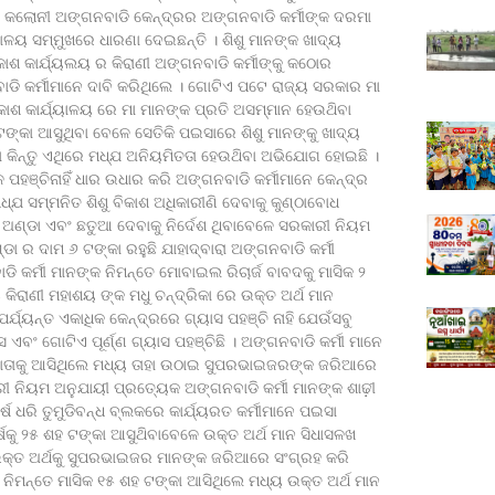
ିଆ କଲୋନୀ ଅଙ୍ଗନବାଡି କେନ୍ଦ୍ରର ଅଙ୍ଗନବାଡି କର୍ମୀଙ୍କ ଦରମା
୍ଯ୍ୟାଳୟ ସମ୍ମୁଖରେ ଧାରଣା ଦେଇଛନ୍ତି । ଶିଶୁ ମାନଙ୍କ ଖାଦ୍ୟ
ିକାଶ କାର୍ଯ୍ୟଲୟ ର କିରାଣୀ ଅଙ୍ଗନବାଡି କର୍ମୀଙ୍କୁ କଠୋର
ାଡି କର୍ମୀମାନେ ଦାବି କରିଥିଲେ । ଗୋଟିଏ ପଟେ ରାଜ୍ୟ ସରକାର ମା
ବିକାଶ କାର୍ଯ୍ୟାଳୟ ରେ ମା ମାନଙ୍କ ପ୍ରତି ଅସମ୍ମାନ ହେଉଥ‌ିବା
୍କା ଆସୁଥିବା ବେଳେ ସେତିକି ପଇସାରେ ଶିଶୁ ମାନଙ୍କୁ ଖାଦ୍ୟ
କଥା କିନ୍ତୁ ଏଥିରେ ମଧ୍ଯ ଅନିୟମିତତା ହେଉଥ‌ିବା ଅଭିଯୋଗ ହୋଇଛି ।
ପହଞ୍ଚିନାହିଁ ଧାର ଉଧାର କରି ଅଙ୍ଗନବାଡି କର୍ମୀମାନେ କେନ୍ଦ୍ର
ଧ୍ଯ ସମ୍ମନିତ ଶିଶୁ ବିକାଶ ଅଧିକାରୀଣି ଦେବାକୁ କୁଣ୍ଠାବୋଧ
ନ ଅଣ୍ଡା ଏବଂ ଛତୁଆ ଦେବାକୁ ନିର୍ଦେଶ ଥିବାବେଳେ ସରକାରୀ ନିୟମ
 ର ଦାମ ୬ ଟଙ୍କା ରହୁଛି ଯାହାଦ୍ବାରା ଅଙ୍ଗନବାଡି କର୍ମୀ
ି କର୍ମୀ ମାନଙ୍କ ନିମନ୍ତେ ମୋବାଇଲ ରିଚାର୍ଜ ବାବଦକୁ ମାସିକ ୨
 କିରାଣୀ ମହାଶୟ ଙ୍କ ମଧୁ ଚନ୍ଦ୍ରିକା ରେ ଉକ୍ତ ଅର୍ଥ ମାନ
୍ଯ୍ୟନ୍ତ ଏକାଧିକ କେନ୍ଦ୍ରରେ ଗ୍ୟାସ ପହଞ୍ଚି ନାହି ଯେଉଁସବୁ
ଏବଂ ଗୋଟିଏ ପୂର୍ଣ୍ଣ ଗ୍ୟାସ ପହଞ୍ଚିଛି । ଅଙ୍ଗନବାଡି କର୍ମୀ ମାନେ
 ଖାତାକୁ ଆସିଥିଲେ ମଧ୍ୟ ତାହା ଉଠାଇ ସୁପରଭାଇଜରଙ୍କ ଜରିଆରେ
ରୀ ନିୟମ ଅନୁଯାୟୀ ପ୍ରତ୍ୟେକ ଅଙ୍ଗନବାଡି କର୍ମୀ ମାନଙ୍କ ଶାଢ଼ୀ
ଷ ଧରି ତୁମୁଡିବନ୍ଧ ବ୍ଲକରେ କାର୍ଯ୍ୟରତ କର୍ମୀମାନେ ପଇସା
୍ଷକୁ ୨୫ ଶହ ଟଙ୍କା ଆସୁଥ‌ିବାବେଳେ ଉକ୍ତ ଅର୍ଥ ମାନ ସିଧାସଳଖ
ିଣୀ ଉକ୍ତ ଅର୍ଥକୁ ସୁପରଭାଇଜର ମାନଙ୍କ ଜରିଆରେ ସଂଗ୍ରହ କରି
 ନିମନ୍ତେ ମାସିକ ୧୫ ଶହ ଟଙ୍କା ଆସିଥିଲେ ମଧ୍ୟ ଉକ୍ତ ଅର୍ଥ ମାନ