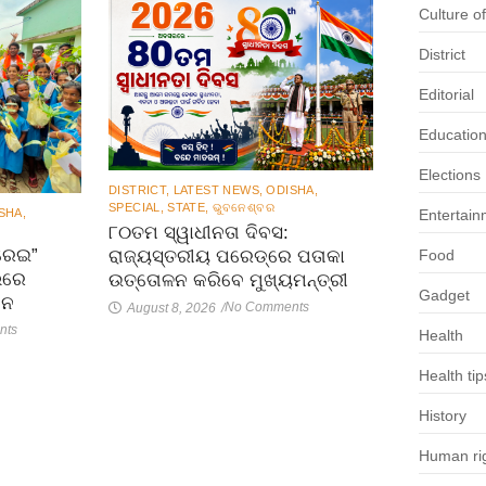
Culture o
District
Editorial
Educatio
Elections
DISTRICT
,
LATEST NEWS
,
ODISHA
,
SPECIAL
,
STATE
,
ଭୁବନେଶ୍ବର
SHA
,
Entertain
୮୦ତମ ସ୍ୱାଧୀନତା ଦିବସ:
ୋରେଇ”
ରାଜ୍ୟସ୍ତରୀୟ ପରେଡ୍‌ରେ ପତାକା
Food
ଭରେ
ଉତ୍ତୋଳନ କରିବେ ମୁଖ୍ୟମନ୍ତ୍ରୀ
Gadget
ଟନ
No Comments
August 8, 2026
/
nts
Health
Health tip
History
Human rig