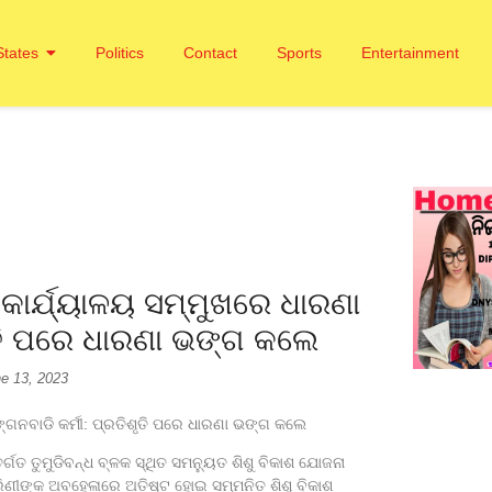
States
Politics
Contact
Sports
Entertainment
ଓ କାର୍ଯ୍ୟାଳୟ ସମ୍ମୁଖରେ ଧାରଣା
ୃତି ପରେ ଧାରଣା ଭଙ୍ଗ କଲେ
e 13, 2023
ଙ୍ଗନବାଡି କର୍ମୀ: ପ୍ରତିଶୃତି ପରେ ଧାରଣା ଭଙ୍ଗ କଲେ
ର୍ଗତ ତୁମୁଡିବନ୍ଧ ବ୍ଳକ ସ୍ଥିତ ସମନ୍ୟୁତ ଶିଶୁ ବିକାଶ ଯୋଜନା
କାରିଣୀଙ୍କ ଅବହେଳାରେ ଅତିଷ୍ଟ ହୋଇ ସମ୍ମନିତ ଶିଶୁ ବିକାଶ