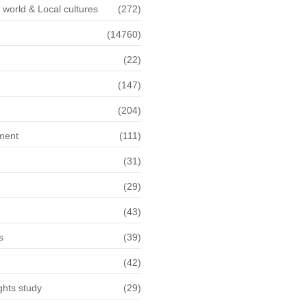
f world & Local cultures
(272)
(14760)
(22)
n
(147)
(204)
ment
(111)
(31)
(29)
(43)
s
(39)
(42)
hts study
(29)