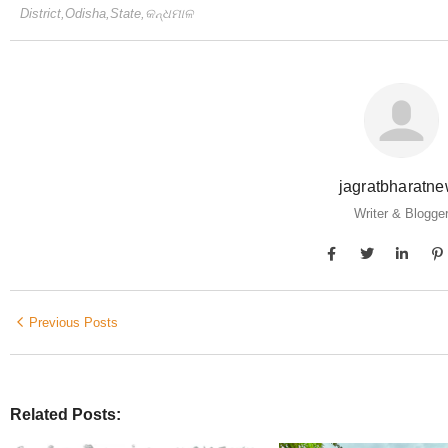
District
,
Odisha
,
State
,
କନ୍ଧମାଳ
jagratbharatn
Writer & Blogge
Previous Posts
Related Posts: