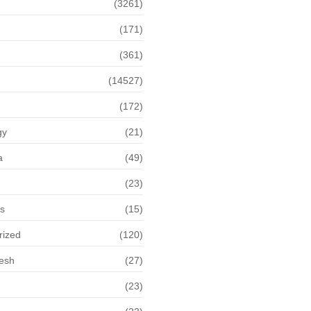
(3261)
(171)
(361)
(14527)
(172)
gy
(21)
a
(49)
(23)
ps
(15)
rized
(120)
desh
(27)
(23)