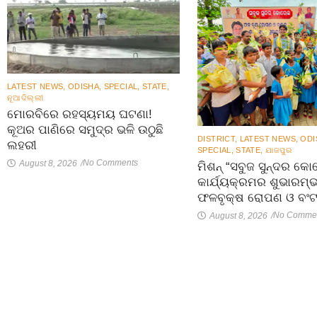
LATEST NEWS
,
ODISHA
,
SPECIAL
,
STATE
,
ନୂଆଦିଲ୍ଲୀ
ମୋରବିରେ ରହସ୍ୟମୟ ଘଟଣା!
କୂଅର ପାଣିରେ ସମୁଦ୍ର ଭଳି ଉଠୁଛି
DISTRICT
,
LATEST NEWS
,
ODI
ଲହରୀ
SPECIAL
,
STATE
,
ଯାଜପୁର
No Comments
August 8, 2026
/
ମିଶନ୍ “ସବୁଜ ସୁନ୍ଦର କ
କାର୍ଯ୍ୟକ୍ରମର ଶୁଭାରମ୍
ଫଳବୃକ୍ଷ ରୋପଣ ଓ ବଂ
No Comme
August 8, 2026
/