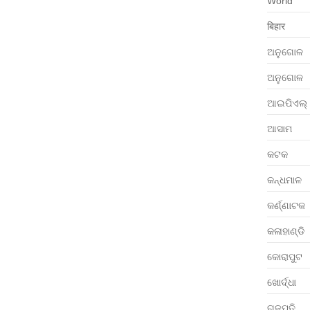
World
बिहार
ଅନୁଗୋଳ
ଅନୁଗୋଳ
ଆଇପିଏଲ୍
ଆସାମ
କଟକ
କନ୍ଧମାଳ
କର୍ଣ୍ଣାଟକ
କଳାହାଣ୍ଡି
କୋରାପୁଟ
ଖୋର୍ଦ୍ଧା
ଗଜପତି