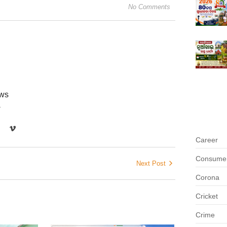
No Comments
ews
r
Career
Consumer 
Next Post
Corona
Cricket
Crime