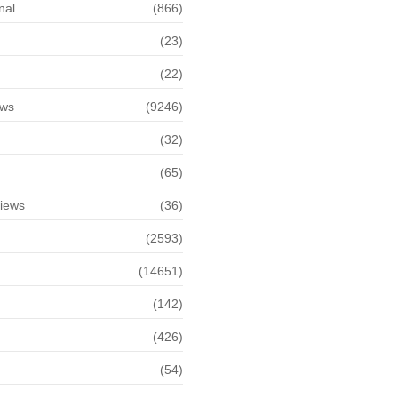
nal
(866)
(23)
(22)
ews
(9246)
(32)
(65)
views
(36)
(2593)
(14651)
(142)
(426)
(54)