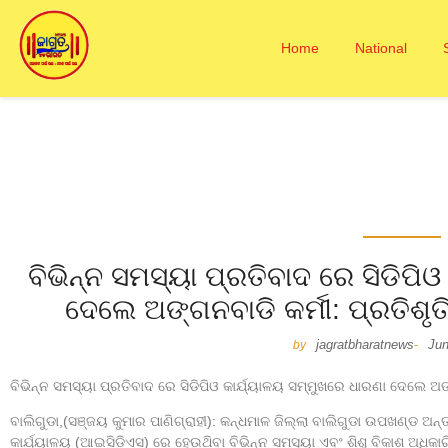
Home
National
ବିଭିନ୍ନ ସମସ୍ୟା ପ୍ରତିବାଦ ରେ ସିଡିପି
ଦେଲେ ଅଙ୍ଗନବାଡି କର୍ମୀ: ପ୍ରତିଶ
jagratbharatnews
Jun
by
-
ବିଭିନ୍ନ ସମସ୍ୟା ପ୍ରତିବାଦ ରେ ସିଡିପିଓ କାର୍ଯ୍ୟାଳୟ ସମ୍ମୁଖରେ ଧାରଣା ଦେଲେ ଅ
ବାଲିଗୁଡା,(ସଞ୍ଜୟ କୁମାର ପାଣିଗ୍ରାହୀ): କନ୍ଧମାଳ ଜିଲ୍ଲା ବାଲିଗୁଡା ଉପଖଣ୍ଡ ଅନ୍ତ
କାର୍ଯ୍ୟାଳୟ (ଆଇସିଡିଏସ) ରେ ହେଉଥ‌ିବା ବିଭିନ୍ନ ସମସ୍ୟା ଏବଂ ଶିଶୁ ବିକାଶ ଅଧି