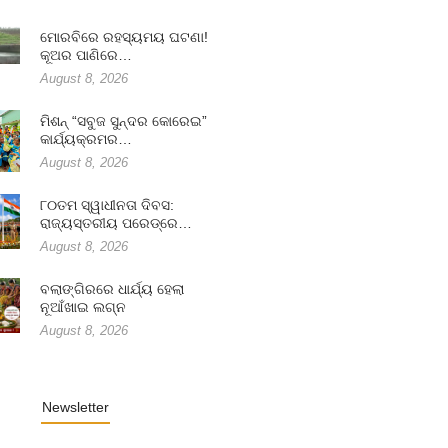
ମୋରବିରେ ରହସ୍ୟମୟ ଘଟଣା!
କୂଅର ପାଣିରେ…
August 8, 2026
ମିଶନ୍ “ସବୁଜ ସୁନ୍ଦର କୋରେଇ”
କାର୍ଯ୍ୟକ୍ରମର…
August 8, 2026
୮୦ତମ ସ୍ୱାଧୀନତା ଦିବସ:
ରାଜ୍ୟସ୍ତରୀୟ ପରେଡ୍‌ରେ…
August 8, 2026
ବଲାଙ୍ଗିରରେ ଧାର୍ଯ୍ୟ ହେଲା
ନୂଆଁଖାଇ ଲଗ୍ନ
August 8, 2026
Newsletter