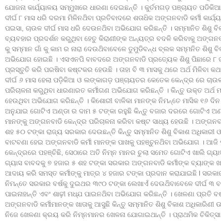
ଯୋଜନା କାର୍ଯ୍ୟାଳୟ ସମ୍ମୁଖରେ ଧାରଣା ଦେଇଛନ୍ତି । କୁର୍ତମଗଡ଼ ପଞ୍ଚାୟତ ପଡିକ
ଦୀର୍ଘ ୮ ମାସ ଧରି ଦରମା ମିଳିନଥ‌ିବା ପ୍ରତିବାଦରେ ଶତାଧ‌ିକ ଅଙ୍ଗନବାଡି କର୍ମୀ କାର
ପଇସା, ଚାଉଳ ଦୀର୍ଘ ମାସ ଧରି ଦେଉନଥ‌ିବା ଅଭିଯୋଗ କରିଛନ୍ତି । ସମ୍ମାନିତ ଶିଶୁ ବ
ବ୍ୟବହାର ପ୍ରଦର୍ଶନ କରୁଥିବା ହେତୁ କିରାଣୀଙ୍କ ଅନ୍ୟତ୍ର ବଦଳି କରିବାକୁ ଅଙ୍ଗନବ
କୁ ସମ୍ମାନ ଗାଁ କୁ କାମ ର ନାରା ଦେଉଥ‌ିବାବେଳେ ତୁମୁଡିବନ୍ଧ ବ୍ଲକ ସମ୍ମନିତ ଶିଶୁ 
ଅଭିଯୋଗ ହୋଇଛି । ଏସଏନପି ବାବଦରେ ଅଙ୍ଗନବାଡି ପ୍ରତ୍ୟେକ ଶିଶୁ ପିଛାରେ ୮ ଟଙ
ପ୍ରସ୍ତୁତି କରି ପରଷିବା କଷ୍ଟକର ହେଉଛି । ତାହା ବି ୩ ମାସକୁ ଥରେ ଅର୍ଥ ମିଳିବା 
ଦୀର୍ଘ ୬ ମାସ ହେଲା ପଡ଼ିକିଆ ଓ ଲଙ୍କାଗଡ଼ ପଞ୍ଚାୟତର କେତେକ କେନ୍ଦ୍ର ରେ ଚାଉଳ 
ପରିଚାଳନା କରୁଥିବା ଧାରଣାରତ କର୍ମୀଗଣ ଅଭିଯୋଗ କରିଛନ୍ତି । କିନ୍ତୁ ଉକ୍ତ ଅର୍ଥ ମ
ହେଉଥିବା ଅଭିଯୋଗ କରିଛନ୍ତି । କିଶୋରୀ ବାଳିକା ମାନଙ୍କ ନିମନ୍ତେ ମାସିକ ୧୬ ଦି
ଅନୁଯାଇ ଗୋଟିଏ ଅଣ୍ଡା ର ଦାମ ୫ ଟଙ୍କା ରହୁଛି କିନ୍ତୁ ବଜାର ଦରରେ ଗୋଟିଏ ଅଣ୍ଡା
ମାନଙ୍କୁ ଅଙ୍ଗନବାଡି କେନ୍ଦ୍ର ପରିଚାଳନା କରିବା କଷ୍ଟ ସାଧ୍ୟ ହେଉଛି । ଅଙ୍ଗନବାଡ
ଶହ ୫୦ ଟଙ୍କା ରାଜ୍ୟ ସରକାର ଦେଉଛନ୍ତି କିନ୍ତୁ ସମ୍ମାନିତ ଶିଶୁ ବିକାଶ ଅଧିକାରୀ ଓ
ବାଟବଣା ହେଇ ଅଙ୍ଗନବାଡି କର୍ମୀ ମାନଙ୍କ ପାଖକୁ ପହଞ୍ଚୁନଥ‌ିବା ଅଭିଯୋଗ । ଆଜି ପର
କେନ୍ଦ୍ରରେ ପହଞ୍ଚିଛି, ସେଠାରେ ଅତି ନିମ୍ନ ମାନର ଚୁଲା ସମେତ ଗୋଟିଏ ଖାଲି ଗ୍ୟାସ 
ଗ୍ୟାସ ବାବଦକୁ ୭ ହଜାର ୫ ଶହ ଟଙ୍କା ସରକାର ଅଙ୍ଗନବାଡି କର୍ମୀଙ୍କ ବ୍ୟାଙ୍କ
ଆଦାୟ କରି ସମସ୍ତ କର୍ମୀଙ୍କୁ ମାତ୍ର ୪ ହଜାର ଟଙ୍କା ପ୍ରଦାନ କରାଯାଇଛି l ସରକା
ନିମନ୍ତେ ସରକାର ବର୍ଷକୁ ଦୁଇଥର ୩୯୦ ଟଙ୍କା ଲେଖାଏଁ ଦେଉଥ‌ିବାବେଳେ ଦୀର୍ଘ ୩ ବର୍
ପାଇନାହାନ୍ତି ଏବଂ ଶାଢ଼ୀ ମଧ୍ଯ ପାଇନଥ‌ିବା ଅଭିଯୋଗ କରିଛନ୍ତି । ଖେଳଣା ପ୍ରତି ବର
ଅଙ୍ଗନବାଡି କର୍ମୀମାନଙ୍କ ଖାତାକୁ ଆସୁଛି କିନ୍ତୁ ସମ୍ମାନିତ ଶିଶୁ ବିକାଶ ଅଧିକାର
ନିଜେ ଖେଳଣା କ୍ରୟ କରି ନିମ୍ନମାନର ଖେଳନା ଯୋଗାଇଥାନ୍ତି । ପ୍ରାଥମିକ ଚିକିତ୍ସା