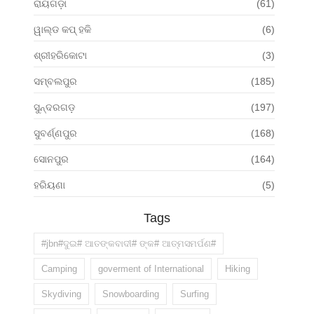
ରାୟଗଡ଼ା
(61)
ୱାଲ୍ଡ କପ୍ ହକି
(6)
ଶ୍ରୀହରିକୋଟା
(3)
ସମ୍ବଲପୁର
(185)
ସୁନ୍ଦରଗଡ଼
(197)
ସୁବର୍ଣ୍ଣପୁର
(168)
ସୋନପୁର
(164)
ହରିୟଣା
(5)
Tags
#jbn#ଦୁଇ# ଆତଙ୍କବାଦୀ# ଙ୍କ# ଆତ୍ମସମର୍ପଣ#
Camping
goverment of International
Hiking
Skydiving
Snowboarding
Surfing