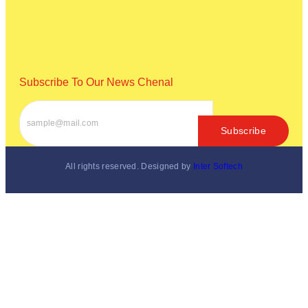
IIT ଦିଲ୍ଲୀ ସମାବର୍ତ୍ତନରେ ଯୁବବର୍ଗଙ୍କୁ ମୋଦୀଙ୍କ ମନ୍ତ୍ର: “ନିଜ
ସହ ନିଜର ପ୍ରତିଯୋଗିତା”
August 9, 2026
Subscribe To Our News Chenal
Subscribe
All rights reserved. Designed by
Inter Softech