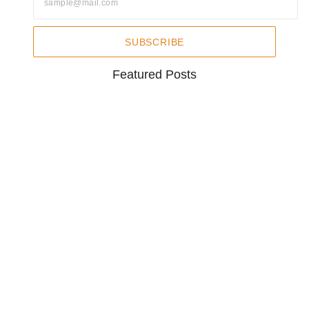
SUBSCRIBE
Featured Posts
କେନ୍ଦୁଝର ବନଖଣ୍ଡ ଅନ୍ତର୍ଗତ
ଚମ୍ପୁଆରେଞ୍ଜରେ ସହର…
August 9, 2026