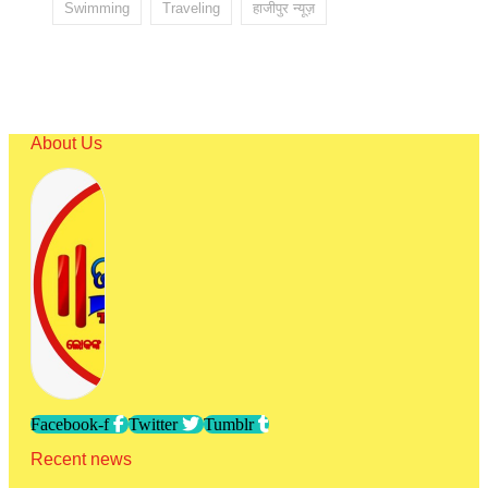
Swimming
Traveling
हाजीपुर न्यूज़
About Us
Facebook-f
Twitter
Tumblr
Recent news