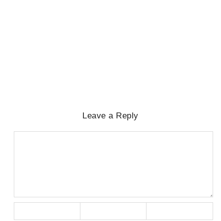
LATEST NEWS
,
NATIONAL
,
SPECIAL
,
STATE
,
ନୂଆଦିଲ୍ଲୀ
IIT ଦିଲ୍ଲୀ ସମାବର୍ତ୍ତନରେ ଯୁବବର୍ଗଙ୍କୁ
ମୋଦୀଙ୍କ ମନ୍ତ୍ର: “ନିଜ ସହ ନିଜର
ପ୍ରତିଯୋଗିତା”
August 9, 2026
/
No Comments
Leave a Reply