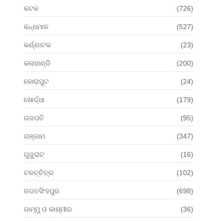
କଟକ
(726)
କନ୍ଧମାଳ
(527)
କର୍ଣ୍ଣାଟକ
(23)
କଳାହାଣ୍ଡି
(200)
କୋରାପୁଟ
(24)
ଖୋର୍ଦ୍ଧା
(179)
ଗଜପତି
(95)
ଗଞ୍ଜାମ
(347)
ଗୁଜୁରାଟ
(16)
ଚଳଚ୍ଚିତ୍ର
(102)
ଜଗତସିଂହପୁର
(698)
ଜାମ୍ମୁ ଓ କାଶ୍ମୀର
(36)