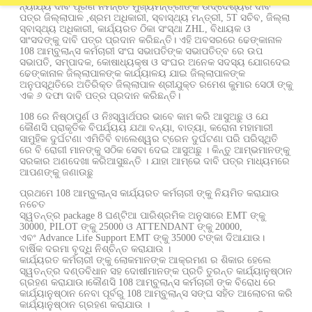
ନ୍ୟାର୍ଯ୍ୟ ଦାବି ପୂରଣ ନିମନ୍ତେ ମୁଖ୍ୟମନ୍ତ୍ରୀଙ୍କ ଉଦ୍ଦେଶ୍ୟର ଦାବି
ପତ୍ର ଜିଲ୍ଲାପାଳ ,ଶ୍ରମ ଅଧିକାରୀ, ସ୍ବାସ୍ଥ୍ୟ ମନ୍ତ୍ରୀ, 5T ସଚିବ, ଜିଲ୍ଲା
ସ୍ବାସ୍ଥ୍ୟ ଅଧିକାରୀ, କାର୍ଯ୍ୟରତ ଠିକା ସଂସ୍ଥା ZHL, ବିଧାୟକ ଓ
ସାଂସଦଙ୍କୁ ଦାବି ପତ୍ର ପ୍ରଦାନ କରିଛନ୍ତି। ଏହି ଅବସରରେ ଢେଙ୍କାନାଳ
108 ଆମ୍ବୁଲାନ୍ସ କର୍ମଚାରୀ ସଂଘ ସଭାପତିଙ୍କ ସଭାପତିତ୍ବ ରେ ଉପ
ସଭାପତି, ସମ୍ପାଦକ, କୋଷାଧ୍ୟକ୍ଷ ଓ ସଂଘର ଅନେକ ସଦସ୍ୟ ଯୋଗଦେଇ
ଢେଙ୍କାନାଳ ଜିଲ୍ଲାପାଳଙ୍କ କାର୍ଯ୍ୟାଳୟ ଯାଇ ଜିଲ୍ଲାପାଳଙ୍କ
ଅନୁପସ୍ଥିତିରେ ଅତିରିକ୍ତ ଜିଲ୍ଲାପାଳ ଶ୍ରୀଯୁକ୍ତ ରମେଶ କୁମାର ସେଠୀ ଙ୍କୁ
ଏକ ୬ ଦଫା ଦାବି ପତ୍ର ପ୍ରଦାନ କରିଛନ୍ତି।
108 ରେ ନିଷ୍ଠାପୁର୍ଣ ଓ ନିଃସ୍ୱାର୍ଥପର ଭାବେ କାମ କରି ଆସୁଅଛୁ ଓ ଯେ
କୌଣସି ପ୍ରାକୃତିକ ବିପର୍ଯ୍ୟୟ ଯଥା ବନ୍ୟା, ବାତ୍ୟା, କରୋନା ମହାମାରୀ
ସାମୁହିକ ଦୁର୍ଘଟଣା ଏମିତିବି ବାଲେଶ୍ୱର ଟ୍ରେନ ଦୁର୍ଘଟଣା ପରି ପରିସ୍ଥିତି
ରେ ବି ରୋଗୀ ମାନଙ୍କୁ ସଠିକ ସେବା ଦେଇ ଆସୁଅଛୁ । କିନ୍ତୁ ଆମ୍ଭମାନଙ୍କୁ
ସରକାର ଅଣଦେଖା କରିଆସୁଛନ୍ତି । ଯାହା ଆମ୍ଭେ ଦାବି ପତ୍ର ମାଧ୍ୟମରେ
ଆପଣଙ୍କୁ ଜଣାଉଛୁ
ପ୍ରଥମେ 108 ଆମ୍ବୁଲାନ୍ସ କାର୍ଯ୍ୟରତ କର୍ମଚାରୀ ଙ୍କୁ ନିୟମିତ କରାଯାଉ
ନଚେତ
ସ୍ୱତନ୍ତ୍ର package 8 ଘଣ୍ଟିଆ ପାରିଶ୍ରମିକ ଅନୁସାରେ EMT ଙ୍କୁ
30000, PILOT ଙ୍କୁ 25000 ଓ ATTENDANT ଙ୍କୁ 20000,
ଏବଂ Advance Life Support EMT ଙ୍କୁ 35000 ଟଙ୍କା ଦିଆଯାଉ।
ବାର୍ଷିକ ଦରମା ବୃଦ୍ଧି ନିଶ୍ଚିନ୍ତ କରାଯାଉ ।
କାର୍ଯ୍ୟରତ କର୍ମଚାରୀ ଙ୍କୁ ଲୋକମାନଙ୍କ ଆକ୍ରମଣ ର ଶିକାର ହେଲେ
ସ୍ୱତନ୍ତ୍ର ଦଣ୍ଡବିଧାନ ସହ ଦୋଷୀମାନଙ୍କ ପ୍ରତି ତୁରନ୍ତ କାର୍ଯ୍ୟାନୁଷ୍ଠାନ
ଗ୍ରହଣ କରାଯାଉ।କୌଣସି 108 ଆମ୍ବୁଲାନ୍ସ କର୍ମଚାରୀ ଙ୍କ ବିରୋଧ ରେ
କାର୍ଯ୍ୟାନୁଷ୍ଠାନ ନେବା ପୂର୍ବରୁ 108 ଆମ୍ବୁଲାନ୍ସ ସଙ୍ଘ ସହିତ ଆଲୋଚନା କରି
କାର୍ଯ୍ୟାନୁଷ୍ଠାନ ଗ୍ରହଣ କରାଯାଉ ।