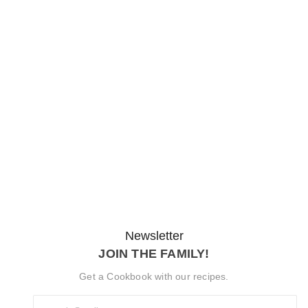
ମୋଦୀଙ୍କ…
August 9, 2026
୫୦ କିମିରେ ଗୋଟିଏ ‘ୱେ-ସାଇଡ୍ ଆମିନିଟି…
August 9, 2026
Newsletter
JOIN THE FAMILY!
Get a Cookbook with our recipes.