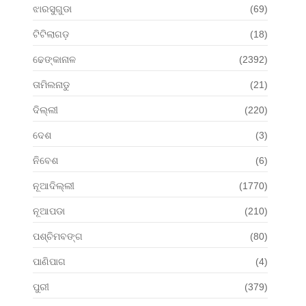
ଝାରସୁଗୁଡା
(69)
ଟିଟିଲାଗଡ଼
(18)
ଢେଙ୍କାନାଳ
(2392)
ତାମିଲନାଡୁ
(21)
ଦିଲ୍ଲୀ
(220)
ଦେଶ
(3)
ନିବେଶ
(6)
ନୂଆଦିଲ୍ଲୀ
(1770)
ନୂଆପଡା
(210)
ପଶ୍ଚିମବଙ୍ଗ
(80)
ପାଣିପାଗ
(4)
ପୁରୀ
(379)