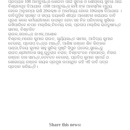
ପ୍ରତ୍ୟକ 108 ଆମ୍ବୁଲାନ୍ସ ଧୋଇବା ପାଇଁ ସୁବିଧା ଓ ଶୌଚାଳୟ ସୁବିଧା ଥାଇ
ବିଶ୍ରାମଗୃହ ଦିଆଯାଉ ।108 ଆମ୍ବୁଲାନ୍ସ କର୍ମୀ ଙ୍କ ଆକସ୍ମିକ ମୃତ୍ୟୁ
ହେଲେ ଅନୁକମ୍ପା ରାଶି 20ଲକ୍ଷ ଓ ଅକର୍ମଣ୍ୟ ହେଲେ 10ଲକ୍ଷ ଦିଆଯାଉ ।
ଦାବିଗୁଡ଼ିକ ସ୍ପଷ୍ଟ ଓ ସତ୍ୟ ଦୟାକରି ଶୀଘ୍ର ଆଲୋଚନା କରାଯାଇ ଦାବି
ପୂରଣ କଲେ କର୍ମଚାରୀମାନେ ଉପକୃତ ହେବା ସହ ନିଜ ପରିବାରକୁ ଖୁସିରେ
ରଖିପାରିବେ।ତପନ ମଲ୍ଲିକ,ଚିନମୟ ଦାସ, ପ୍ରତାପ ମଲ୍ଲିକ ରାଜଦୁଷମନ୍ତ
ସାମଲ, ବିଶ୍ବଜିତ
ରାଉଳ,ସଦାନନ୍ଦ ନାଏକ,ଅଶୋକ
ବିଶ୍ବାଳ,ମନୋଜ କୁମାର ରାଉତ, ସୂର୍ଯ୍ୟକାନ୍ତ ସାମଲ, ଆଦିତ୍ୟ କୁମାର
ବେହେରା, ପ୍ରତାପ ଚନ୍ଦ୍ର ମହାନ୍ତି, ଆଶିଷ ରଞ୍ଜନ ଶିବ କିଙ୍କର
ପଣ୍ଡା,ବିଜୟ କୁମାର ସାହୁ ସୁନିଲ୍ ପୃଷ୍ଟି ସିପୁନ ଘଡେଇ,ସୁଭେନ୍ଦୁ
ରାଉତ,ଶ୍ରୀନୀବାସ ସାହୁ,ରୁତୁରାଜ ବରାଳ, ବିଶ୍ବରଂଜନ ମହାପାତ୍ର, ନିହାର
ରଞ୍ଜନ ଦାସ ସାମନ୍ତ,ଦେବଦତ ବେହେରା, ପ୍ରଦିପ କୁମାର ସ୍ବାଇଁ ଓ
ଶୋଭାଗ୍ୟ ରଞ୍ଜନ ନାୟକ ପ୍ରମୁଖ ଉପସ୍ଥିତ ରହି ଏହି ଦାବି ପତ୍ର
ପ୍ରଦାନ କରିଛନ୍ତି।
Share this news: