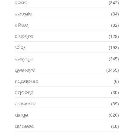
ବରଗଡ଼
(842)
ବଲାଙ୍ଗୀର
(34)
ବଲିଉଡ୍
(82)
ବାଲେଶ୍ଵର
(129)
ବୌଦ୍ଧ
(193)
ବ୍ରହ୍ମପୁର
(345)
ଭୁବନେଶ୍ବର
(3465)
ମଧ୍ୟପ୍ରଦେଶ
(6)
ମୟୂରଭଞ୍ଜ
(30)
ମାଲକାନଗିରି
(39)
ଯାଜପୁର
(620)
ରାଉରକେଲା
(18)