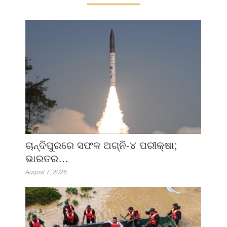
ଚାନ୍ଦିପୁରରେ ସଫଳ ଅଗ୍ନି-୪ ପରୀକ୍ଷା;
ଭାରତର…
August 7, 2026