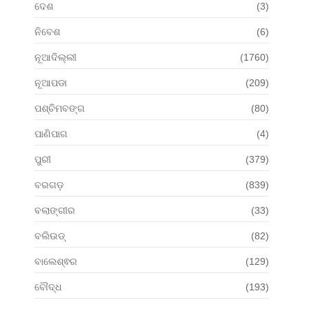
ଦେଶ
(3)
ନିବେଶ
(6)
ନୂଆଦିଲ୍ଲୀ
(1760)
ନୂଆପଡା
(209)
ପଶ୍ଚିମବଙ୍ଗ
(80)
ପାଣିପାଗ
(4)
ପୁରୀ
(379)
ବରଗଡ଼
(839)
ବଲାଙ୍ଗୀର
(33)
ବଲିଉଡ୍
(82)
ବାଲେଶ୍ଵର
(129)
ବୌଦ୍ଧ
(193)