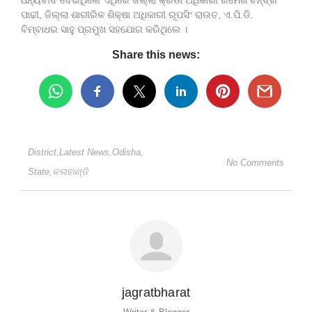
ପାଢୀ, ଜିଲ୍ଲା ଶାରୀରିକ ଶିକ୍ଷା ଅଧିକାରୀ ରୂପସିଂ ରାଉତ, ଏ.ପି.ଡି.
ବିମ୍ବାଧର ସାହୁ ପ୍ରମୁଖ ସହଯୋଗ କରିଥିଲେ ।
Share this news:
District
,
Latest News
,
Odisha
,
No Comments
State
,
କଳାହାଣ୍ଡି
jagratbharat