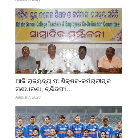
ଆଜି ରାଜ୍ୟବ୍ୟାପୀ ଶିକ୍ଷକ-କର୍ମଚାରୀଙ୍କ
ଗଣଧାରଣା; ଚାରିଦଫା…
August 7, 2026