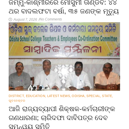
ଜମ୍ମୁ-କାଶ୍ମୀରରେ ମୌସୁମୀ ତାଣ୍ଡବ: ୪୪
ଥର ବାଦଲଫଟା ବର୍ଷା, ୩୫ ଜଣଙ୍କ ମୃତ୍ୟୁ
No Comments
August 7, 2026
/
DISTRICT
,
EDUCATION
,
LATEST NEWS
,
ODISHA
,
SPECIAL
,
STATE
,
ଭୁବନେଶ୍ବର
ଆଜି ରାଜ୍ୟବ୍ୟାପୀ ଶିକ୍ଷକ-କର୍ମଚାରୀଙ୍କ
ଗଣଧାରଣା; ଚାରିଦଫା ଦାବିପତ୍ର ଦେବ
ସମନ୍ୱୟ ସମିତି