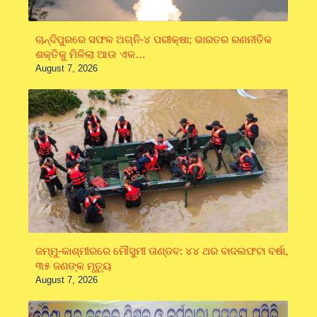
ଚାନ୍ଦିପୁରରେ ସଫଳ ଅଗ୍ନି-୪ ପରୀକ୍ଷା; ଭାରତର ରଣନୀତିକ
ଶକ୍ତିକୁ ମିଳିଲା ଆଉ ଏକ…
August 7, 2026
ଜମ୍ମୁ-କାଶ୍ମୀରରେ ମୌସୁମୀ ତାଣ୍ଡବ: ୪୪ ଥର ବାଦଲଫଟା ବର୍ଷା,
୩୫ ଜଣଙ୍କ ମୃତ୍ୟୁ
August 7, 2026