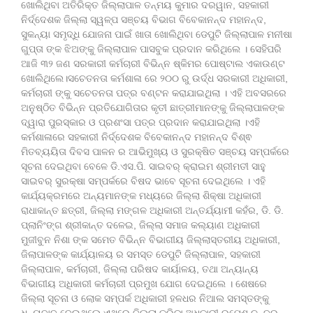
ଖୋଲିଥିବା ଅତିରିକ୍ତ ଜିଲ୍ଲାପାଳ ତନ୍ମୟ କୁମାର ଦରୱାନ, ସହକାରୀ
ନିର୍ଦ୍ଦେଶକ ଜିଲ୍ଲା ସ୍ୱଳ୍ପ ସଞ୍ଚୟ ବିଭାଗ ବିବେକାନନ୍ଦ ମହାନନ୍ଦ,
ସୁକନ୍ୟା ସମୃଦ୍ଧି ଯୋଜନା ପାଇଁ ଖାତା ଖୋଲିଥିବା ଡେପୁଟି ଜିଲ୍ଲାପାଳ ମନୀଷା
ଗୁପ୍ତା ଙ୍କ ଝିଅଙ୍କୁ ଜିଲ୍ଲାପାଳ ପାସବୁକ ପ୍ରଦାନ କରିଥିଲେ । ସେହିପରି
ଆଜି ୩୨ ଜଣ ସରକାରୀ କର୍ମଚାରୀ ବିଭିନ୍ନ ଷ୍କିମର ପୋଷ୍ଟାଲ ଏକାଉଣ୍ଟ
ଖୋଲିଥିଲେ।ସଚେତନତା କର୍ମଶାଳା ରେ ୨୦୦ ରୁ ଉର୍ଦ୍ଧ ସରକାରୀ ଅଧିକାରୀ,
କର୍ମଚାରୀ ଙ୍କୁ ସଚେତନତା ପତ୍ର ବଣ୍ଟନ କରାଯାଇଥିଲା । ଏହି ଅବସରରେ
ଅନୁଷ୍ଠିତ ବିଭିନ୍ନ ପ୍ରତିଯୋଗିତାର କୃତୀ ଛାତ୍ରୀମାନଙ୍କୁ ଜିଲ୍ଲାପାଳଙ୍କ
ଦ୍ୱାରା ପୁରସ୍କାର ଓ ପ୍ରଶଂସା ପତ୍ର ପ୍ରଦାନ କରାଯାଇଥିଲା ।ଏହି
କର୍ମଶାଳାରେ ସହକାରୀ ନିର୍ଦ୍ଦେଶକ ବିବେକାନନ୍ଦ ମହାନନ୍ଦ ବିଶ୍ଵ
ମିତବ୍ୟୟିତା ଦିବସ ପାଳନ ର ଆଭିମୁଖ୍ୟ ଓ ସୁରକ୍ଷିତ ସଞ୍ଚୟ ସମ୍ପର୍କରେ
ସୂଚନା ଦେଇଥିବା ବେଳେ ଡି.ଏସ.ପି. ସାଇବର୍ କ୍ରାଇମ ଶ୍ରୀମତୀ ସାହୁ
ସାଇବର୍ ସୁରକ୍ଷା ସମ୍ପର୍କରେ ବିଷଦ ଭାବେ ସୂଚନା ଦେଇଥିଲେ । ଏହି
କାର୍ଯ୍ୟକ୍ରମରେ ଅନ୍ୟମାନଙ୍କ ମଧ୍ୟରେ ଜିଲ୍ଲା ଶିକ୍ଷା ଅଧିକାରୀ
ରାଧାକାନ୍ତ ଛତ୍ରୀ, ଜିଲ୍ଲା ମଙ୍ଗଳ ଅଧିକାରୀ ଅନ୍ତର୍ଯ୍ୟାମୀ କହଁର, ଡି. ଡି.
ପ୍ଲାନିଂଙ୍ଗ ଶ୍ରୀକାନ୍ତ ଦଳେଇ, ଜିଲ୍ଲା ସମାଜ କଲ୍ୟାଣ ଅଧିକାରୀ
ମୁଜୀବୁନ ନିଶା ଙ୍କ ସମେତ ବିଭିନ୍ନ ବିଭାଗୀୟ ଜିଲ୍ଲାସ୍ତରୀୟ ଅଧିକାରୀ,
ଜିଲାପାଳଙ୍କ କାର୍ଯ୍ୟାଳୟ ର ସମସ୍ତ ଡେପୁଟି ଜିଲ୍ଲାପାଳ, ସହକାରୀ
ଜିଲ୍ଲାପାଳ, କର୍ମଚାରୀ, ଜିଲ୍ଲା ପରିଷଦ କାର୍ୟାଳୟ, ତଥା ଅନ୍ୟାନ୍ୟ
ବିଭାଗୀୟ ଅଧିକାରୀ କର୍ମଚାରୀ ପ୍ରମୁଖ ଯୋଗ ଦେଇଥିଲେ । ଶେଷରେ
ଜିଲ୍ଲା ସୂଚନା ଓ ଲୋକ ସମ୍ପର୍କ ଅଧିକାରୀ ହଳଧର ନିଆଲ ସମସ୍ତଙ୍କୁ
ଧନ୍ୟବାଦ ଦେଇଥିଲେ ଏଥିରେ ଜିଲ୍ଲା କ୍ରିଡା ଅଧିକାରୀ ରମେଶ ଚନ୍ଦ୍ର