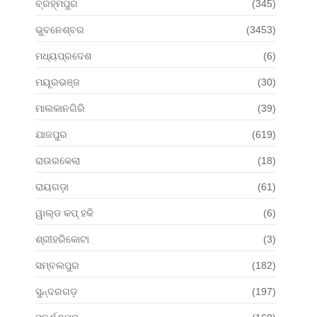
ବ୍ରହ୍ମପୁର
(345)
ଭୁବନେଶ୍ବର
(3453)
ମଧ୍ୟପ୍ରଦେଶ
(6)
ମୟୂରଭଞ୍ଜ
(30)
ମାଲକାନଗିରି
(39)
ଯାଜପୁର
(619)
ରାଉରକେଲା
(18)
ରାୟଗଡ଼ା
(61)
ୱାଲ୍ଡ କପ୍ ହକି
(6)
ଶ୍ରୀହରିକୋଟା
(3)
ସମ୍ବଲପୁର
(182)
ସୁନ୍ଦରଗଡ଼
(197)