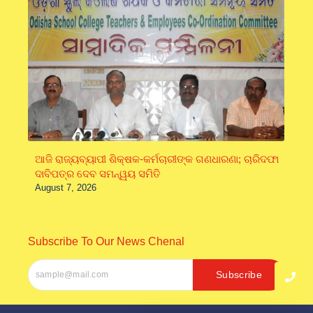
ଆଜି ରାଜ୍ୟବ୍ୟାପୀ ଶିକ୍ଷକ-କର୍ମଚାରୀଙ୍କ ଗଣଧାରଣା; ଚାରିଦଫା
ଦାବିପତ୍ର ଦେବ ସମନ୍ୱୟ ସମିତି
August 7, 2026
Subscribe To Our News Chenal
Subscribe