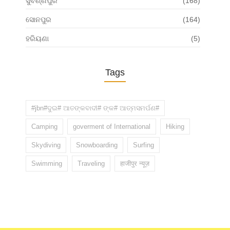
ସୁବର୍ଣ୍ଣପୁର
(168)
ସୋନପୁର
(164)
ହରିୟଣା
(5)
Tags
#jbn#ଦୁଇ# ଆତଙ୍କବାଦୀ# ଙ୍କ# ଆତ୍ମସମର୍ପଣ#
Camping
goverment of International
Hiking
Skydiving
Snowboarding
Surfing
Swimming
Traveling
हाजीपुर न्यूज़