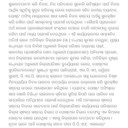
ଶୁଭଉଦଘାଟନ କରି ନିଜର, ନିଜ ପରିବାରର ସୁନେଲି ଭବିଷ୍ୟତ ପାଇଁ ନିଜର
ଆର୍ଥିକ ସ୍ଥିତିକୁ ସୁଦୃଢ କରିବାକୁ ହେଲେ ରୋଜଗାର ସହିତ ଜାତୀୟ ବ୍ୟାଙ୍କ,
ପୋଷ୍ଟ ଅଫିସ୍‌ ମାଧ୍ୟମରେ ଖାତା ଖୋଲି ନିଜର ସଞ୍ଚୟ ଅର୍ଥକୁ ସୁରକ୍ଷିତ
କରି ରଖିବା ପାଇଁ ସମସ୍ତଙ୍କୁ ପରାମର୍ଶ ଦେଇଥିଲେ । କୌଣସି ପ୍ରାଇଭେଟ
ଅର୍ଥ ଲଗାଣ ପ୍ରଲୋଭନକାରୀ ସଂସ୍ଥାର କଥାରେ ନପଡି ତାଙ୍କଠାରୁ ଦୂରେଇ
ରହିବା ପାଇଁ ମଧ୍ୟ ପରାମର୍ଶ ଦେଇଥିଲେ । ଏହି କାର୍ଯ୍ୟକ୍ରମର ସମ୍ମାନିତ
ଅତିଥୀ ଭାବେ ଅତିରିକ୍ତ ଜିଲ୍ଲାପାଳ (ସା.) ତନ୍ମୟ କୁମାର ଦରୱାନ, ମୁଖ୍ୟ
ଉନ୍ନୟନ ତଥା ନିର୍ବାହୀ ଅଧିକାରୀ ଜିଲ୍ଲା ପରିଷଦ ଦୟାମୟ ପାଢୀ,
ଭାରତୀୟ ପ୍ରଶାସନିକ ସେବା ଅଧିକାରୀ (ପ୍ରୋବେଶନ) ଅନିମେଷ ପ୍ରଧାନ,
ଉପ ଜିଲ୍ଲାପାଳ ଭବାନୀପାଟଣା ପ୍ରଭାତ କୁମାର ପରିଡ଼ା, ଅତିରିକ୍ତ ମୁଖ୍ୟ
ଉନ୍ନୟନ ଅଧିକାରୀ ଜିଲ୍ଲାପରିଷଦ ଦୁର୍ଯ୍ୟୋଧନ ଭୋଇ, ପୋଷ୍ଟାଲ
ସୁପରିଟେନଡେଣ୍ଟ ସୁଶାନ୍ତ କୁମାର ପାଣିଗ୍ରାହୀ, ଏଲ.ଡି.ଏମ୍. ଧର୍ମୁରାଜ
ସୁନାନୀ, ଡି.ଏସ.ପି. ସାଇବର୍ କ୍ରାଇମ ଅଳକାନନ୍ଦା ସାହୁ ଯୋଗଦେଇ ବିଶ୍ଵ
ମିତବ୍ୟୟିତା ଦିବସ ପାଳନର ତାତ୍ପର୍ଯ୍ୟ ଉପରେ ଉଲ୍ଲେଖ କରି ସୁରକ୍ଷିତ
ସଞ୍ଚୟ ଉପରେ ଆଲୋକପାତ କରିଥିଲେ । ବ୍ୟାଙ୍କ, ପୋଷ୍ଟ ଅଫିସ୍‌ରେ
ଖାତା ଖୋଲି ବିଭିନ୍ନ ଲାଭଜନକ ସ୍କିମର ସୁବିଧା କିପରି ପାଇ ପାରିବେ ସେ
ସମ୍ପର୍କରେ ଅତିଥିମାନେ ପରାମର୍ଶ ଦେଇଥିଲେ ।ଏହି ଅବସରରେ ସ୍ଵଳ୍ପ
ସଞ୍ଚୟ ଦିଗରେ ସଚେତନତା ପାଇଁ ଜିଲ୍ଲାପରିଷଦ କାର୍ଯ୍ୟାଳୟ ପରିସରରେ
ଜିଲ୍ଲା ସ୍ଵଳ୍ପ ସଞ୍ଚୟ ବିଭାଗ ଓ ପୋଷ୍ଟାଲ ବିଭାଗ ତରଫରୁ ଏକ କିଅକସ
ସେଣ୍ଟର ଖୋଲା ଯାଇଥିଲା । ଏହାକୁ ଜିଲ୍ଲାପାଳ ଉଦଘାଟନ କରିଥିଲେ।
ନୂତନ ଭାବେ ଆଜି ପୋଷ୍ଟାଲ୍ ଜୀବନ ବୀମା ପି.ପି.ଏଫ୍. ଏକାଉଣ୍ଟ