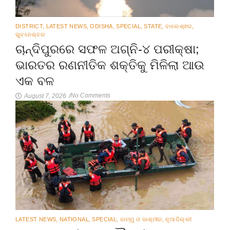
DISTRICT
,
LATEST NEWS
,
ODISHA
,
SPECIAL
,
STATE
,
ବାଲେଶ୍ଵର
,
ଭୁବନେଶ୍ବର
ଚାନ୍ଦିପୁରରେ ସଫଳ ଅଗ୍ନି-୪ ପରୀକ୍ଷା;
ଭାରତର ରଣନୀତିକ ଶକ୍ତିକୁ ମିଳିଲା ଆଉ
ଏକ ବଳ
No Comments
August 7, 2026
/
LATEST NEWS
,
NATIONAL
,
SPECIAL
,
ଜାମ୍ମୁ ଓ କାଶ୍ମୀର
,
ନୂଆଦିଲ୍ଲୀ