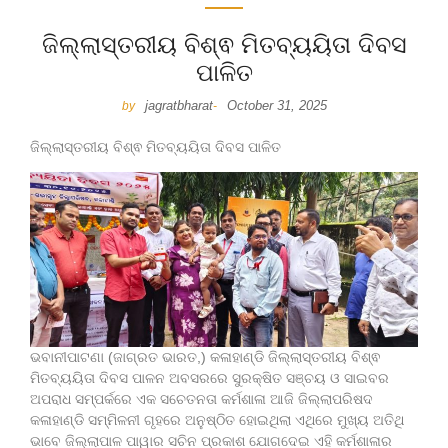
ଜିଲ୍ଲାସ୍ତରୀୟ ବିଶ୍ଵ ମିତବ୍ୟୟିତା ଦିବସ
ପାଳିତ
jagratbharat
October 31, 2025
by
-
ଜିଲ୍ଲାସ୍ତରୀୟ ବିଶ୍ଵ ମିତବ୍ୟୟିତା ଦିବସ ପାଳିତ
ଭବାନୀପାଟଣା (ଜାଗ୍ରତ ଭାରତ,) କଳାହାଣ୍ଡି ଜିଲ୍ଲାସ୍ତରୀୟ ବିଶ୍ଵ
ମିତବ୍ୟୟିତା ଦିବସ ପାଳନ ଅବସରରେ ସୁରକ୍ଷିତ ସଞ୍ଚୟ ଓ ସାଇବର
ଅପରାଧ ସମ୍ପର୍କରେ ଏକ ସଚେତନତା କର୍ମଶାଳା ଆଜି ଜିଲ୍ଲାପରିଷଦ
କଳାହାଣ୍ଡି ସମ୍ମିଳନୀ ଗୃହରେ ଅନୁଷ୍ଠିତ ହୋଇଥିଲା ଏଥିରେ ମୁଖ୍ୟ ଅତିଥି
ଭାବେ ଜିଲ୍ଲାପାଳ ପାୱାର ସଚିନ ପ୍ରକାଶ ଯୋଗଦେଇ ଏହି କର୍ମଶାଳାର