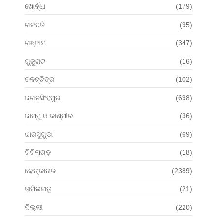
ଖୋର୍ଦ୍ଧା
(179)
ଗଜପତି
(95)
ଗଞ୍ଜାମ
(347)
ଗୁଜୁରାଟ
(16)
ଚଳଚ୍ଚିତ୍ର
(102)
ଜଗତସିଂହପୁର
(698)
ଜାମ୍ମୁ ଓ କାଶ୍ମୀର
(36)
ଝାରସୁଗୁଡା
(69)
ଟିଟିଲାଗଡ଼
(18)
ଢେଙ୍କାନାଳ
(2389)
ତାମିଲନାଡୁ
(21)
ଦିଲ୍ଲୀ
(220)