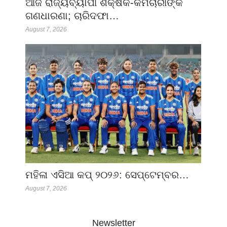
ଆଜି ରାଜ୍ୟବ୍ୟାପୀ ଶିକ୍ଷକ-କର୍ମଚାରୀଙ୍କ
ଗଣଧାରଣା; ଚାରିଦଫା…
August 7, 2026
ମହିଳା ଏସିଆ କପ୍ ୨୦୨୬: ସେପ୍ଟେମ୍ବର…
August 7, 2026
Newsletter