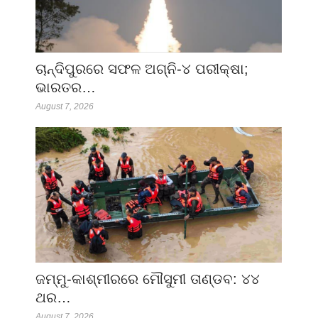
ଚାନ୍ଦିପୁରରେ ସଫଳ ଅଗ୍ନି-୪ ପରୀକ୍ଷା;
ଭାରତର…
August 7, 2026
ଜମ୍ମୁ-କାଶ୍ମୀରରେ ମୌସୁମୀ ତାଣ୍ଡବ: ୪୪
ଥର…
August 7, 2026