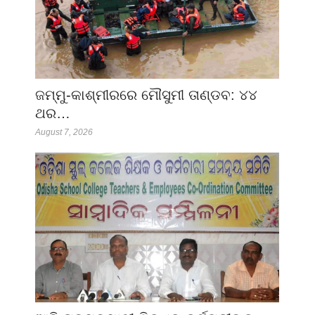
ଜମ୍ମୁ-କାଶ୍ମୀରରେ ମୌସୁମୀ ତାଣ୍ଡବ: ୪୪
ଥର…
August 7, 2026