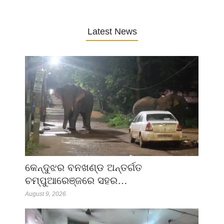
Latest News
କେନ୍ଦୁଝର ବନଖଣ୍ଡ ଅନ୍ତର୍ଗତ
ଚମ୍ପୁଆରେଞ୍ଜରେ ସହର…
August 9, 2026