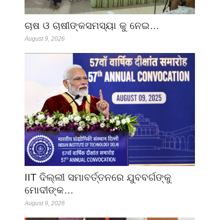
ଚାଷ ଓ ଚାଷୀଙ୍କସମସ୍ୟା କୁ ନେଇ…
August 9, 2026
IIT ଦିଲ୍ଲୀ ସମାବର୍ତ୍ତନରେ ଯୁବବର୍ଗଙ୍କୁ
ମୋଦୀଙ୍କ…
August 9, 2026