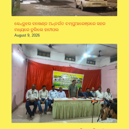
କେନ୍ଦୁଝର ବନଖଣ୍ଡ ଅନ୍ତର୍ଗତ ଚମ୍ପୁଆରେଞ୍ଜରେ ସହର
ମଧ୍ୟରେ ବୁଲିଲେ ହାତୀପଲ
August 9, 2026