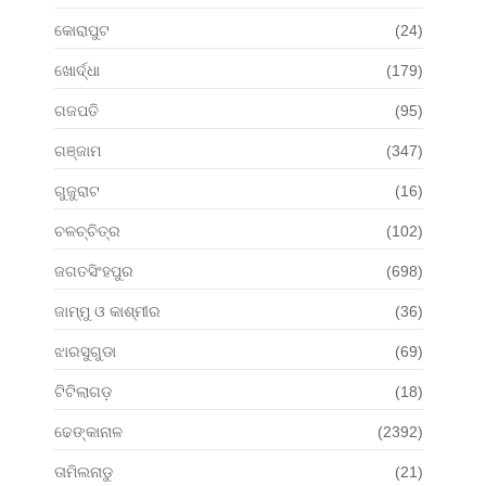
କୋରାପୁଟ
(24)
ଖୋର୍ଦ୍ଧା
(179)
ଗଜପତି
(95)
ଗଞ୍ଜାମ
(347)
ଗୁଜୁରାଟ
(16)
ଚଳଚ୍ଚିତ୍ର
(102)
ଜଗତସିଂହପୁର
(698)
ଜାମ୍ମୁ ଓ କାଶ୍ମୀର
(36)
ଝାରସୁଗୁଡା
(69)
ଟିଟିଲାଗଡ଼
(18)
ଢେଙ୍କାନାଳ
(2392)
ତାମିଲନାଡୁ
(21)