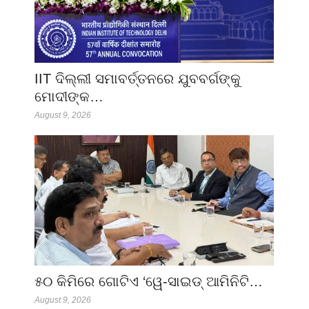
IIT ଦିଲ୍ଲୀ ସମାବର୍ତ୍ତନରେ ଯୁବବର୍ଗଙ୍କୁ
ମୋଦୀଙ୍କ…
August 9, 2026
୫୦ କିମିରେ ଗୋଟିଏ ‘ୱେ-ସାଇଡ୍ ଆମିନିଟି…
August 9, 2026