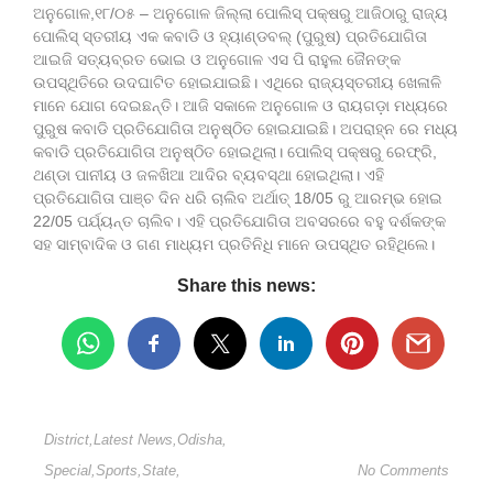
ଅନୁଗୋଳ,୧୮/୦୫ – ଅନୁଗୋଳ ଜିଲ୍ଲା ପୋଲିସ୍ ପକ୍ଷରୁ ଆଜିଠାରୁ ରାଜ୍ୟ
ପୋଲିସ୍ ସ୍ତରୀୟ ଏକ କବାଡି ଓ ହ୍ୟାଣ୍ଡବଲ୍ (ପୁରୁଷ) ପ୍ରତିଯୋଗିତା
ଆଇଜି ସତ୍ୟବ୍ରତ ଭୋଇ ଓ ଅନୁଗୋଳ ଏସ ପି ରାହୁଲ ଜୈନଙ୍କ
ଉପସ୍ଥିତିରେ ଉଦଘାଟିତ ହୋଇଯାଇଛି। ଏଥିରେ ରାଜ୍ୟସ୍ତରୀୟ ଖେଳାଳି
ମାନେ ଯୋଗ ଦେଇଛନ୍ତି। ଆଜି ସକାଳେ ଅନୁଗୋଳ ଓ ରାୟଗଡ଼ା ମଧ୍ୟରେ
ପୁରୁଷ କବାଡି ପ୍ରତିଯୋଗିତା ଅନୁଷ୍ଠିତ ହୋଇଯାଇଛି। ଅପରାହ୍ନ ରେ ମଧ୍ୟ
କବାଡି ପ୍ରତିଯୋଗିତା ଅନୁଷ୍ଠିତ ହୋଇଥିଲା। ପୋଲିସ୍ ପକ୍ଷରୁ ରେଫ୍ରି,
ଥଣ୍ଡା ପାନୀୟ ଓ ଜଳଖିଆ ଆଦିର ବ୍ୟବସ୍ଥା ହୋଇଥିଲା। ଏହି
ପ୍ରତିଯୋଗିତା ପାଞ୍ଚ ଦିନ ଧରି ଚାଲିବ ଅର୍ଥାତ୍ 18/05 ରୁ ଆରମ୍ଭ ହୋଇ
22/05 ପର୍ଯ୍ୟନ୍ତ ଚାଲିବ। ଏହି ପ୍ରତିଯୋଗିତା ଅବସରରେ ବହୁ ଦର୍ଶକଙ୍କ
ସହ ସାମ୍ବାଦିକ ଓ ଗଣ ମାଧ୍ୟମ ପ୍ରତିନିଧି ମାନେ ଉପସ୍ଥିତ ରହିଥିଲେ।
Share this news:
District
,
Latest News
,
Odisha
,
Special
,
Sports
,
State
,
No Comments