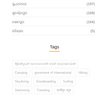
ସୁନ୍ଦରଗଡ଼
(197)
ସୁବର୍ଣ୍ଣପୁର
(168)
ସୋନପୁର
(164)
ହରିୟଣା
(5)
Tags
#jbn#ଦୁଇ# ଆତଙ୍କବାଦୀ# ଙ୍କ# ଆତ୍ମସମର୍ପଣ#
Camping
goverment of International
Hiking
Skydiving
Snowboarding
Surfing
Swimming
Traveling
हाजीपुर न्यूज़