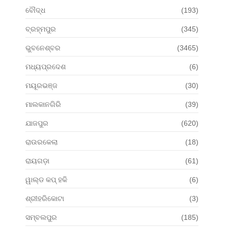
ବୌଦ୍ଧ
(193)
ବ୍ରହ୍ମପୁର
(345)
ଭୁବନେଶ୍ବର
(3465)
ମଧ୍ୟପ୍ରଦେଶ
(6)
ମୟୂରଭଞ୍ଜ
(30)
ମାଲକାନଗିରି
(39)
ଯାଜପୁର
(620)
ରାଉରକେଲା
(18)
ରାୟଗଡ଼ା
(61)
ୱାଲ୍ଡ କପ୍ ହକି
(6)
ଶ୍ରୀହରିକୋଟା
(3)
ସମ୍ବଲପୁର
(185)