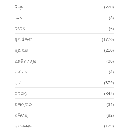
ଦିଲ୍ଲୀ
(220)
ଦେଶ
(3)
ନିବେଶ
(6)
ନୂଆଦିଲ୍ଲୀ
(1770)
ନୂଆପଡା
(210)
ପଶ୍ଚିମବଙ୍ଗ
(80)
ପାଣିପାଗ
(4)
ପୁରୀ
(379)
ବରଗଡ଼
(842)
ବଲାଙ୍ଗୀର
(34)
ବଲିଉଡ୍
(82)
ବାଲେଶ୍ଵର
(129)