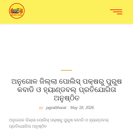
ଅନୁଗୋଳ ଜିଲ୍ଲା ପୋଲିସ୍ ପକ୍ଷରୁ ପୁରୁଷ
କବାଡି ଓ ହ୍ୟାଣ୍ଡବଲ୍ ପ୍ରତିଯୋଗିତା
ଅନୁଷ୍ଠିତ
jagratbharat
May 18, 2026
by
-
ଅନୁଗୋଳ ଜିଲ୍ଲା ପୋଲିସ୍ ପକ୍ଷରୁ ପୁରୁଷ କବାଡି ଓ ହ୍ୟାଣ୍ଡବଲ୍
ପ୍ରତିଯୋଗିତା ଅନୁଷ୍ଠିତ