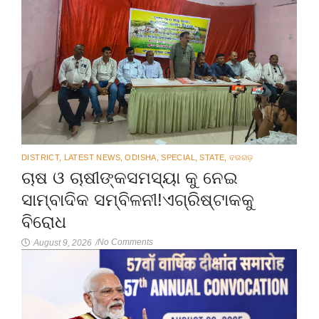
DISTRICT
,
LATEST NEWS
,
ODISHA
,
SPECIAL
,
STATE
,
ବରଗଡ଼
ଚାଷ ଓ ଚାଷୀଙ୍କସମସ୍ୟା କୁ ନେଇ
ସାମ୍ବାଦିକ ସମ୍ବିଳନୀ!ଏଗ୍ରିଷ୍ଟାକକୁ
ବିରୋଧ
No Comments
August 9, 2026
/