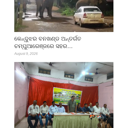
କେନ୍ଦୁଝର ବନଖଣ୍ଡ ଅନ୍ତର୍ଗତ
ଚମ୍ପୁଆରେଞ୍ଜରେ ସହର…
August 9, 2026