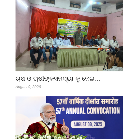
ଚାଷ ଓ ଚାଷୀଙ୍କସମସ୍ୟା କୁ ନେଇ…
August 9, 2026