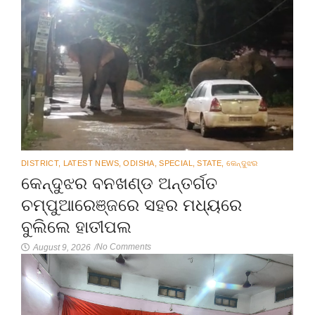
DISTRICT
,
LATEST NEWS
,
ODISHA
,
SPECIAL
,
STATE
,
କେନ୍ଦୁଝର
କେନ୍ଦୁଝର ବନଖଣ୍ଡ ଅନ୍ତର୍ଗତ
ଚମ୍ପୁଆରେଞ୍ଜରେ ସହର ମଧ୍ୟରେ
ବୁଲିଲେ ହାତୀପଲ
No Comments
August 9, 2026
/