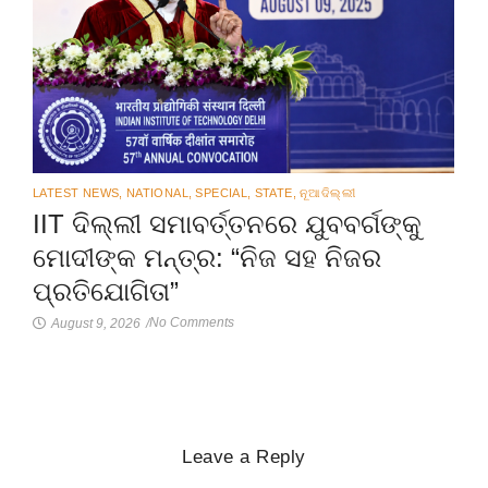
LATEST NEWS
,
NATIONAL
,
SPECIAL
,
STATE
,
ନୂଆଦିଲ୍ଲୀ
IIT ଦିଲ୍ଲୀ ସମାବର୍ତ୍ତନରେ ଯୁବବର୍ଗଙ୍କୁ
ମୋଦୀଙ୍କ ମନ୍ତ୍ର: “ନିଜ ସହ ନିଜର
ପ୍ରତିଯୋଗିତା”
No Comments
August 9, 2026
/
Leave a Reply