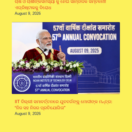
ଚାଷ ଓ ଚାଷୀଙ୍କସମସ୍ୟା କୁ ନେଇ ସାମ୍ବାଦିକ ସମ୍ବିଳନୀ!
ଏଗ୍ରିଷ୍ଟାକକୁ ବିରୋଧ
August 9, 2026
IIT ଦିଲ୍ଲୀ ସମାବର୍ତ୍ତନରେ ଯୁବବର୍ଗଙ୍କୁ ମୋଦୀଙ୍କ ମନ୍ତ୍ର:
“ନିଜ ସହ ନିଜର ପ୍ରତିଯୋଗିତା”
August 9, 2026