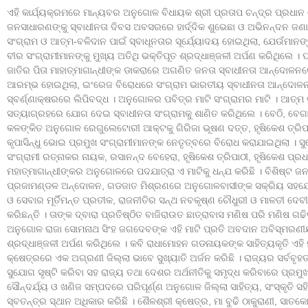
ଏହି କାର୍ଯ୍ୟକ୍ରମରେ ମାନ୍ୟବର ଅନୁଗୋଳ ବିଧାୟକ ଶ୍ରୀ ପ୍ରତାପ ଚନ୍ଦ୍ର ପ୍ରଧ
ଜନସାଧାରଣଙ୍କୁ ସ୍ବାଧୀନତା ଦିବସ ଅବସରରେ ହାର୍ଦ୍ଦିକ ଶୁଭେଛା ଓ ଅଭିନନ୍ଦନ ଜଣା
ସଂଗ୍ରାମ ଓ ଆତ୍ମ-ବଳିଦାନ ପାଇଁ ସ୍ବାଧୂନତାର ସୂର୍ଯ୍ୟୋଦୟ ହୋଇଥିଲା, ଯେଉଁମାନ
ବୀର ସଂଗ୍ରାମୀମାନଙ୍କୁ ମୁଖ୍ୟ ଅତିଥି ଭକ୍ତିପୂତ ଶ୍ରଦ୍ଧାଞ୍ଜଳୀ ଅର୍ପଣ କରିଥିଲେ ।
ଜାତିର ପିତା ମାହାତ୍ମାଗାନ୍ଧୀଙ୍କ ଡାକରାରେ ଅଗଣିତ ଜନତା ସ୍ବାଧୀନତା ଆନ୍ଦୋଳନରେ
ଆରମ୍ଭ ହୋଇଥିଲା, ଇଂରେଜ ବିରୋଧରେ ସଂଗ୍ରାମ ଭାରତୀୟ ସ୍ବାଧୀନତା ଆନ୍ଦୋଳନର
ସ୍ବର୍ଣ୍ଣାକ୍ଷରରେ ଲିପିବଦ୍ଧ । ଅନୁଗୋଳର ପବିତ୍ର ମାଟି ସଂଗ୍ରାମର ମାଟି । ଆତ
ସତ୍ୟାଗ୍ରହରେ ଯୋଗ ଦେଇ ସ୍ବାଧୀନତା ସଂଗ୍ରାମକୁ ଶାଣିତ କରିଥିଲେ । ବେଠି, ବେଗ
କଳଙ୍କିତ ଅନୁଗୋଳ ରେଗୁଲେଟୋରୀ ଆକ୍ଟକୁ ଗିରିଜା ଭୂଷଣ ଦତ୍ତ, ହୃଷିକେଶ ତ୍ରିପ
କୃପାସିନ୍ଧୁ ଭୋଇ ପ୍ରମୁଖ ସଂଗ୍ରାମୀମାନଙ୍କ ନେତୃତ୍ବରେ ବିରୋଧ କରାଯାଇଥିଲା । ସ
ସଂଗ୍ରାମୀ ରତ୍ନାକର ନାୟକ, ରସାନନ୍ଦ ବେହେରା, ହୃଷିକେଶ ତ୍ରିପାଠୀ, ହୃଷିକେଶ ପ୍
ମହାତ୍ମାଗାନ୍ଧୀଙ୍କର ଅନୁଗୋଳରେ ପଦଯାତ୍ରା ଏ ମାଟିକୁ ଧନ୍ଯ କରିଛି । ବିଶିଷ୍ଟ
ପ୍ରଜାମଣ୍ଡଳ ଅନ୍ଦୋଳନ, ଗଡଜାତ ମିଶ୍ରଣରେ ଅନୁଗୋଳବାସୀଙ୍କ ସକ୍ରିୟ ସହଯୋଗ
ଓ ସେବାର ମୂର୍ତିମନ୍ତ ପ୍ରତୀକ, ରାଜନୀତିର ସନ୍ଥ ନବକୃଷ୍ଣ ଚୌଧୁରୀ ଓ ମାଳତୀ ଦେ
କରିଛନ୍ତି । ତାଙ୍କ ଦ୍ବାରା ପ୍ରତିଷ୍ଠିତ ବାଜିରାଉତ ଛାତ୍ରାବାସ ମଣିଷ ପରି ମଣିଷ ଗ
ଅନୁଗୋଳ ରାଜା ସୋମନାଥ ସିଂହ ଜଗଦେବଙ୍କ ଏହି ମାଟି ପ୍ରତି ଅବଦାନ ଅବିସ୍ମରଣୀୟ । 
ଶ୍ରଦ୍ଧାଞ୍ଜଳୀ ଅର୍ପଣ କରିଥିଲେ । କବି ରାଧାମୋହନ ଗଡନାୟକଙ୍କ ସାହିତ୍ୟକୃତି ଏହି ମ
କ୍ଷେତ୍ରରେ ଏକ ଅଗ୍ରଣୀ ଜିଲ୍ଲା ଭାବେ ସୁଖ୍ୟାତି ଅର୍ଜନ କରିଛି । ରାଜ୍ୟର ସର୍ବବୃହତ 
ସୁଯୋଗ ସୃଷ୍ଟି କରିବା ସହ ରାଜ୍ୟ ତଥା ଦେଶର ଅର୍ଥନୀତିକୁ ସମୃଦ୍ଧ କରିବାରେ ପ୍ରମୁ
ସୌନ୍ଦର୍ଯ୍ୟ ଓ ଖଣିଜ ସମ୍ପଦରେ ପରିପୂର୍ଣ୍ଣ ଅନୁଗୋଳ ଜିଲ୍ଲା ସାହିତ୍ୟ, ସଂସ୍କୃତି ସ
ସ୍ବତନ୍ତ୍ର ସ୍ଥାନ ଅଧିକାର କରିଛି । ଶୈଳଶ୍ରୀ କ୍ଷେତ୍ର, ମା ବୁଢି ଠାକୁରାଣୀ, ସା