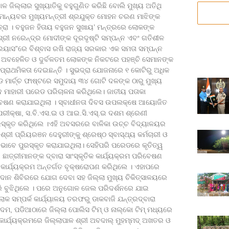
ଳ ଜିଲ୍ଲାର ସୁଖ୍ୟାତିକୁ ବହୁଗୁଣିତ କରିଛି ବୋଲି ମୁଖ୍ୟ ଅତିଥି
ମାନ୍ୟବର ମୁଖ୍ୟମନ୍ତ୍ରୀ ଶ୍ରଯୁକ୍ତ ମୋହନ ଚରଣ ମାଝିଙ୍କ
ା । ବହୁଜନ ହିତାୟ ବହୁଜନ ସୁଖାୟ’ ମନ୍ତ୍ରରେ ଲୋକଙ୍କ
୍ରୀ ନରେନ୍ଦ୍ର ମୋଦୀଙ୍କ ଦୂରଦୃଷ୍ଟି ସମ୍ପନ୍ନ ଏବଂ ଗତିଶୀଳ
କା ପ୍ରୟାସ”ରେ ବିଶ୍ବାସ ରଖି ରାଜ୍ୟ ସରକାର ଏକ ସମତା ସମ୍ପନ୍ନ
ରୁ ଅବହେଳିତ ଓ ଦୁର୍ବଳତମ ଲୋକଙ୍କ ନିକଟରେ ପହଞ୍ଚି ସେମାନଙ୍କ
ରାଥମିକତା ଦେଇଛନ୍ତି । ସୁଭଦ୍ରା ଯୋଜନାରେ ୧ କୋଟିରୁ ଅଧିକ
ଡ ମାର୍ଚ୍ଚ ଫାଷ୍ଟରେ ସମୁଦାୟ ୩୪ ଗୋଟି ଦଳଙ୍କ ଠାରୁ ମୁଖ୍ୟ
ଦ ମାହାରୀ ପରେଡ ପରିଚାଳନା କରିଥିଲେ। ଜାତୀୟ ପତାକା
ରିବେଷଣ କରାଯାଇଥିଲା । ସ୍ବାଧୀନତା ଦିବସ ଉପଲକ୍ଷେ ଆୟୋଜିତ
ଟ ପରୀକ୍ଷା, ସ.ବି.ଏସ.ଇ ଓ ଆଇ.ସି.ଏସ୍.ଇ ଦଶମ ଶ୍ରେଣୀ
ପୁରସ୍କୃତ କରିଥିଲେ ।ଏହି ଅବସରରେ ବାଳିକା ଉଚ୍ଚ ବିଦ୍ୟାଳୟର
 ଶ୍ରୀ ପ୍ରିୟରଞନ ଦେହୁରୀଙ୍କୁ ଶ୍ରେଷ୍ଠ ସ୍ବାସ୍ଥ୍ୟ କର୍ମଚାରୀ ଓ
ାବେ ପୁରସ୍କୃତ କରାଯାଇଥିଲା। ସେହିପରି ପରେଡରେ କୃତିତ୍ୱ
ଛାତ୍ରୀମାନଙ୍କ ଦ୍ବାରା ସାଂସ୍କୃତିକ କାର୍ଯ୍ୟକ୍ରମ ପରିବେଷଣ
 କାର୍ଯ୍ୟକ୍ରମ ଅନ୍ତର୍ଗତ ବୃକ୍ଷରୋପଣ କରିଥିଲେ । ଏହାପରେ
୍ତଦାନ ଶିବିରରେ ଯୋଗ ଦେବା ସହ ଜିଲ୍ଲା ମୁଖ୍ୟ ଚିକିତ୍ସାଳୟରେ
ରି ବୁଝିଥିଲେ । ପରେ ଅନୁଗୋଳ ଜେଲ ପରିଦର୍ଶନରେ ଯାଇ
ଲୋକ ସମ୍ପର୍କ କାର୍ଯ୍ୟାଳୟ ତରଫରୁ ଡାକବାଜି ଯନ୍ତ୍ରଦ୍ବାରା
, ପଡିଆଠାରେ ଜିଲ୍ଲା ପୋଲିସ ଟିମ୍ ଓ ନାଲ୍‌କୋ ଟିମ୍ ମଧ୍ୟରେ
 କାର୍ଯ୍ୟକ୍ରମରେ ଜିଲ୍ଲାପାଳ ଶ୍ରୀ ଅବଦାଲ୍ ମୁହମ୍ମଦ୍ ଅଖତର ଓ