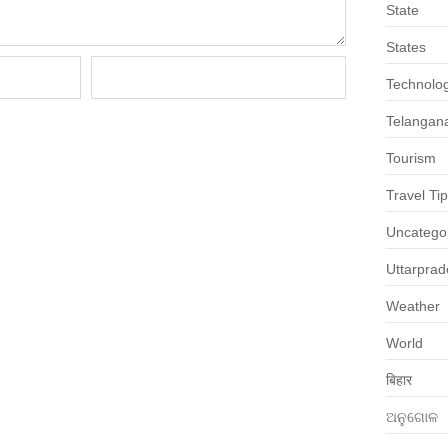
State
States
Technolo
Telangan
Tourism
Travel Ti
Uncatego
Uttarpra
Weather
World
बिहार
ଅନୁଗୋଳ