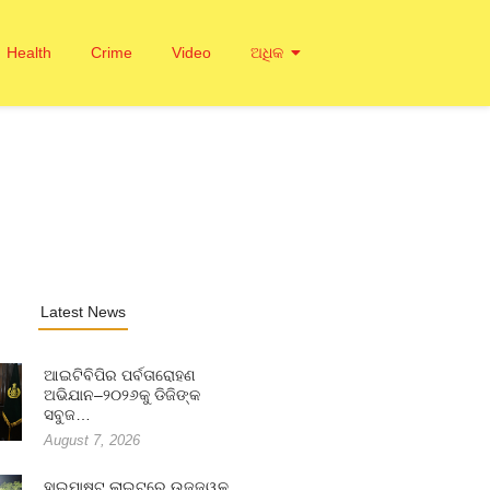
Health
Crime
Video
ଅଧିକ
Latest News
ଆଇଟିବିପିର ପର୍ବତାରୋହଣ
ଅଭିଯାନ–୨୦୨୬କୁ ଡିଜିଙ୍କ
ସବୁଜ…
August 7, 2026
ହାଇମାଷ୍ଟ ଲାଇଟ୍‌ରେ ଉଜ୍ଜ୍ୱଳ