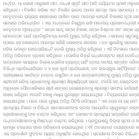
ମନ୍ଦିର, ମା ଲୋଭୀ ଠାକୁରାଣୀ ପୀଠ, ଗାନ୍ଧୀ ସ୍ମୃତି ପୀଠ ଆଦି ପର୍ଯ୍ୟଟନ ସ୍ଥଳୀ ଅନୁଗୋ
କହିଥିଲେ। । ବିକଶିତ ଓଡିଶା ଏବଂ ବିକଶିତ ଭାରତ ଆମର ସ୍ବପ୍ନ ଆଉ ସଙ୍କଳ୍ପ । 
ନେତୃତ୍ବରେ ରାଜ୍ୟର ଶାସନଭାର ଆସିବା ପରେ ଆରମ୍ଭ ହୋଇଛି ବିକାଶର ନୂଆ ଯାତ୍ର
ସରକାର ଅଭିମନ୍ତ୍ରିତ । ଏଇ ମନ୍ତ୍ରରେ ବିଶ୍ୱାସ ରଖି ମାନନୀୟ ପ୍ରଧାନମନ୍ତ୍ରୀ ଶ
ନେତୃତ୍ବର ମୂଳମନ୍ତ୍ର “ ସବ୍‌କା ସାଥ୍, ସବ୍‌କା ବିକାଶ, ସବ୍‌କା ବିଶ୍ବାସ ଏବଂ ସବ୍‌
ସମାଜଗଠନ ପାଇଁ ପ୍ରତିଶୃତିବଦ୍ଧ ବୋଲି ମୁଖ୍ୟ ଅତିଥି କହିଥିଲେ । ସମାଜର ସବୁଠା
ଓଠରେ ହସ ଖେଳାଇବା ଆରମ୍ଭ କରିଛି ଲୋକଙ୍କ ସରକାର । ଜନ ଶୁଣାଣିକୁ ସରକାର ପ୍
ମହିଳା ଉପକୃତ ହୋଇପାରିଛନ୍ତି ବୋଲି ମୁଖ୍ୟ ଅତିଥି କହିଥିଲେ । ଏହି ଦିବସରେ ପରେ
ଅତିଥି ଅଭିବାଦନ ଗ୍ରହଣ କରିଥିଲେ । ପୋଲିସ ରିଜର୍ଭ ଇନ୍ସପେକ୍ଟର ଶ୍ରୀ ଗୋବିନ୍
ଉତ୍ତୋଳନ ସମୟରେ ଜିଲ୍ଲା ପୋଲିସ ବ୍ୟାଣ୍ଡ୍ ପାର୍ଟି ଦ୍ବାରା ଜାତୀୟ ସଙ୍ଗୀତ ପ
ବିଭିନ୍ନ ପ୍ରତିଯୋଗିତାର ୪ ୪ ଜଣ କୃତୀ ପ୍ରତିଯୋଗୀ, ଗତ ହାଇସ୍କୁଲ ସାର୍ଟିଫିକେ
ପରୀକ୍ଷାରେ ସର୍ବୋଚ୍ଚ ନମ୍ବର ରଖୁଥ‌ିବା ୬ ଜଣ ଛାତ୍ରଛାତ୍ରୀଙ୍କୁ ମୁଖ୍ୟ ଅତିଥି 
ଶ୍ରୀମତୀ ସରିତା ପ୍ରଧାନଙ୍କୁ ଶ୍ରେଷ୍ଠ ଶିକ୍ଷୟିତ୍ରୀ ଭାବେ, ଟାଇଁସି ସବ୍‌ ସେଣ୍ଟରର
ଅନୁଗୋଳ ପୌରପାଳିକାର ଶ୍ରୀ ଶଙ୍କର ଗୋଛାୟତଙ୍କୁ ଶ୍ରେଷ୍ଠ ସଫେଇ କର୍ମଚାରୀ ଭ
ହାସଲ କରିଥିବା ୬ଗୋଟି ଦଳକୁ ମଧ୍ୟ ପୁରସ୍କୃତ କରାଯାଇଥିଲା । ବିଦ୍ୟାଳୟର ଛାତ୍ର 
କରାଯାଇଥିଲା । ପରେ ପରେ ମୁଖ୍ୟ ଅତିଥି ପିଟିସି ପଡିଆରେ “ ଏକ ପେଡ ମା କେ ନାମ”
ସ୍ବାସ୍ଥ୍ୟ ବିଭାଗ ଓ ବିଭିନ୍ନ ସ୍ବେଛାସେବୀଙ୍କ ଦ୍ବାରା ଆୟୋଜିତ ସ୍ୱେଛାକୃତ ରକ
ରୋଗୀମାନଙ୍କୁ ଫଳ ବଣ୍ଟନ କରିଥିଲେ ଏବଂ ସେମାନଂକ ସ୍ବାସ୍ଥ୍ୟ ସମ୍ପର୍କରେ ପଚା
ଅନ୍ତେବାସୀମାନଙ୍କୁ ମିଷ୍ଟାନ୍ନ ବଣ୍ଟନ କରିଥିଲେ । ପ୍ରତ୍ୟୁଷରୁ ଜିଲ୍ଲା ସୂଚନା ଓ 
ରାମଧୂନ ବଜାଯାଇ ସହର ପରିକ୍ରମା କରାଯାଇଥିଲା । ଏହି ଅବସରରେ ଅପରାହ୍ନରେ କଦମ
ଏକ ପ୍ରଦର୍ଶନୀ ଫୁଟବଲ ମ୍ୟାଚ୍ ଅନୁଷ୍ଠିତ ହୋଇଥିଲା । ସ୍ବାଧୀନତା ଦିବସର ବିଭିନ୍ନ