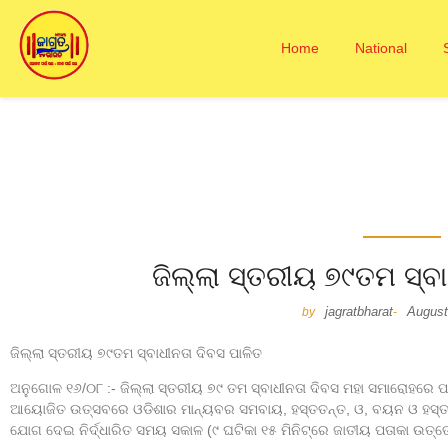
Home
National
ଜିଲ୍ଲା ସ୍ତରୀୟ ୭୯ତମ ସ୍ବା
jagratbharat
August
by
-
ଜିଲ୍ଲା ସ୍ତରୀୟ ୭୯ତମ ସ୍ବାଧୀନତା ଦିବସ ପାଳିତ
ଅନୁଗୋଳ ୧୬/୦୮ :- ଜିଲ୍ଲା ସ୍ତରୀୟ ୭୯ ତମ ସ୍ବାଧୀନତା ଦିବସ ମହା ସମାରୋହରେ
ଆୟୋଜିତ ଉତ୍ସବରେ ଓଡିଶାର ମାନ୍ୟବର ସମବାୟ, ହସ୍ତତନ୍ତ, ଓ, ବୟନ ଓ ହସ୍ତଶିଳ୍
ଯୋଗ ଦେଇ ନିର୍ଦ୍ଧାରିତ ସମୟ ସକାଳ (୯ ଘଟିକା ୧୫ ମିନିଟ୍‌ରେ ଜାତୀୟ ପତାକା ଉତ