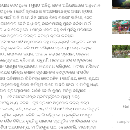
ାନ ଯୋଗ ଦେଇଥିଲେ । ମୁଖ୍ୟ ଅତିଥି ତାଙ୍କ ଅଭିଭାଷଣରେ ଅନୁଗୋଳ
ଇଥିଲେ । ଯେଉଁ ସ୍ବାଧୀନତା ସଂଗ୍ରାମୀମାନଙ୍କ ଅସୀମ ତ୍ୟାଗ,
ଙ୍କ ପାଇଁ ଆଜି ଆମେ ନିଜ ନାଆର ନିଜେ ନାଉରୀ’ ସାଜିଛେ, ସେଇ
 ପରାଧୀନତାର ବେଡି ବନ୍ଧନରୁ ଭାରତମାତାକୁ ମୁକ୍ତ କରିବା ପାଇଁ
 ଝାସ ଦେଇଥିଲେ । ମାତ୍ର ଏହାର ବହୁ ବର୍ଷ ପୂର୍ବରୁ ଓଡିଶାରେ
େ ଅନୁଗୋଳ ଜିଲ୍ଲାର ବଳିଷ୍ଠ ଭୂମିକା ଇତିହାସ
୍ମ ବଳିଦାନର ମାଟି ଅନୁଗୋଳର ବହୁ ସତ୍ୟାଗ୍ରହୀ ଇଞ୍ଚୁଡିର ଲବଣ
ାରିକୁ ବେଖାତିର କରି ୧୮୯୧ ମସିହାରେ ପ୍ରଣୟନ କରାଯାଇଥିବା
ାଠୀ, ରତ୍ନାକର ନାୟକ, ଆନନ୍ଦ ଚନ୍ଦ୍ର ପ୍ରଧାନ, ଡାକ୍ତର
ୁରେନ୍ଦ୍ରନାଥ ଦ୍ବିବେଦୀ, ଯଦୁମଣି ମଙ୍ଗରାଜଙ୍କ ନେତୃତ୍ବରେ
ରଧାନ ପ୍ରମୁଖ ସତ୍ୟାଗ୍ରହୀ କାରାବରଣ କରିଥିଲେ । ୧୯୩୪ ମସିହାରେ
 ଜନନାୟକ ପବିତ୍ର ମୋହନ ପ୍ରଧାନଙ୍କ ନେତୃତ୍ବରେ ସଂଗଠିତ
 ଇତିହାସରେ ଲିପିବଦ୍ଧ ହୋଇରହିବ । ସର୍ବୋଦୟ ନେତା, ତ୍ୟାଗ
ବୀ ଅନୁଗୋଳକୁ ନିଜର କର୍ମଭୂମୀ ଭାବେ ଆଦରି ନେଇ ଏ ମାଟିକୁ ଧନ୍ୟ
ଢିବାର ପ୍ରୟୋଗଶାଳା ସାଜିଛି ବୋଲି ମୁଖ୍ୟ ଅତିଥି କହିଥିଲେ ।
ଏହି ମହାମନୀଷୀଙ୍କ ପ୍ରତିମୂର୍ତ୍ତିରେ ମୂଖ୍ୟ ଅତିଥି
ାଟିକୁ ଧନ୍ୟ କରିଛି । କୃଷି ପ୍ରଧାନ ଅନୁଗୋଳ ଜିଲ୍ଲା ଶିଳ୍ପ
Get
କୋଇଲା ଖଣି, ନାଲ୍‌କୋ, ଏନ୍ ଟି ପି ସି ଆଦି ଶିଳ୍ପ ଅନେକ ନିଯୁକ୍ତି
ଖ ଭୂମିକା ଗ୍ରହଣ କରିଛି ବୋଲି କହିଥିଲେ । ପ୍ରକୃତିର ଅପରୁପ
ହିତ ଜୈବ ବିବିଧତା ଦୃଷ୍ଟିରୁ ଭାରତର ପ୍ରାକୃତିକ ମାନଚିତ୍ରରେ ଏକ
ତକୋଶିଆ ଅଭୟାରଣ୍ୟ, ମା ହିଙ୍ଗୁଳା ପୀଠ, ଦେଉଳଝରି, ମାହେଶ୍ବରୀ