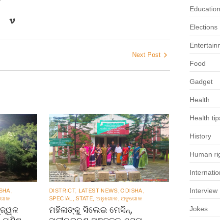
r
Educatio
Elections
Entertain
Next Post
Food
Gadget
Health
Health tip
History
Human rig
Internatio
Interview
DISTRICT
,
LATEST NEWS
,
ODISHA
,
SHA
,
SPECIAL
,
STATE
,
ଅନୁଗୋଳ
,
ଅନୁଗୋଳ
ଗୋଳ
Jokes
ମହିଳାଙ୍କୁ ସିଲେଇ ମେସିନ୍,
୍ଜ୍ୱଳ