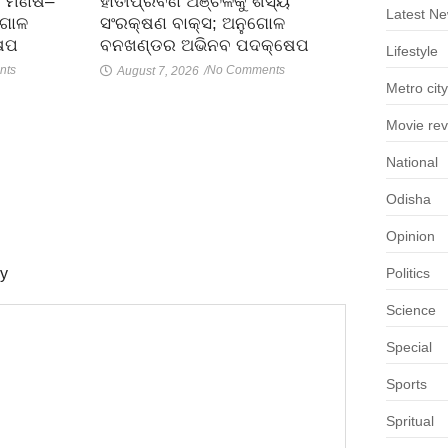
ହାତୀପ୍ରବଣ ଅଞ୍ଚଳକୁ ଶସ୍ୟ
; ମଣିଷ–
Latest N
ସଂରକ୍ଷଣ ବାକ୍ସ; ଅନୁଗୋଳ
ୁଗୋଳ
ବନଖଣ୍ଡର ଅଭିନବ ପଦକ୍ଷେପ
େପ
Lifestyle
No Comments
nts
August 7, 2026
/
Metro city
Movie re
National
Odisha
Opinion
ly
Politics
Science
Special
Sports
Spritual