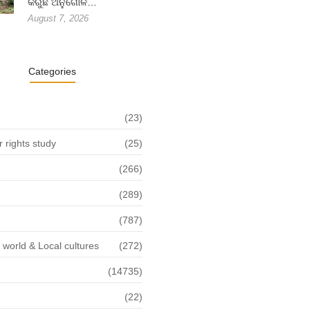
କରୁଛି ଅନୁଗୋଳ…
August 7, 2026
Categories
(23)
rights study
(25)
(266)
(289)
(787)
f world & Local cultures
(272)
(14735)
(22)