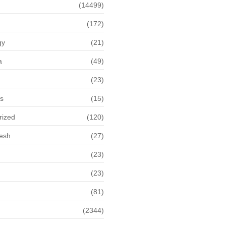
(14499)
(172)
gy
(21)
a
(49)
(23)
ps
(15)
rized
(120)
desh
(27)
(23)
(23)
(81)
(2344)