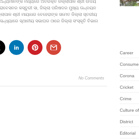
 ଅନ୍ୟମାନଙ୍କ ମଧ୍ୟରେ ଅତିରିକ୍ତ ଜିଲ୍ଲାପାଳ ଶ୍ରୀ ଉଦୟ
ପ୍ରୋବେସନର କସ୍ତୁରୀ ସା, ଜିଲ୍ଲା ପରିଷଦର ମୁଖ୍ୟ ଊନ୍ନୟନ
ିଲ୍ଲାପାଳ ଶ୍ରୀ ମାୟାଧର ବେହେରାଙ୍କ ସମେତ ଜିଲ୍ଲା ସ୍ତରୀୟ
ନ୍ଧ୍ୟାରେ ସ୍ଥାନୀୟ ସଭାଘର ଠାରେ ଜିଲ୍ଲା ସଂସ୍କୃତି ବିଭାଗ
Career
Consumer 
Corona
No Comments
Cricket
Crime
Culture o
District
Editorial