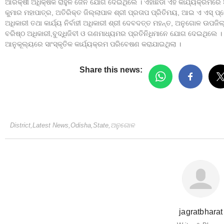
ଆରକ୍ଷୀ ଅଧିକ୍ଷକ ରାହୁଳ ଜୈନ ଯୋଗ ଦେଇଥିଲେ । ଏହାଛଡା ଏହି କାର୍ଯ୍ୟକ୍ରମରେ
କୁମାର ମହାପାତ୍ର, ଅତିରିକ୍ତ ଜିଲ୍ଲାପାଳ ଶ୍ରୀ ପ୍ରତାପ ପ୍ରିତିମୟ, ଆଇ ଏ ଏସ୍ 
ଅଧିକାରୀ ତଥା କାର୍ଯ୍ୟ ନିର୍ବାହୀ ଅଧିକାରୀ ଶ୍ରୀ ଦେବଦତ୍ତ ମହନ୍ତ, ଅନୁଗୋଳ ଊପଜ
ବରିଷ୍ଠ ଅଧିକାରୀ,ବୁଦ୍ଧିଜିବୀ ଓ ଗଣମାଧ୍ୟମର ପ୍ରତିନିଧିମାନେ ଯୋଗ ଦେଇଥିଲେ । ସ
ଆନୁକୂଲ୍ୟରେ ସାଂସ୍କୃତିକ କାର୍ଯ୍ୟକ୍ରମ ପରିବେଷଣ କରାଯାଇଥିଲା ।
Share this news:
District
,
Latest News
,
Odisha
,
State
,
ଅନୁଗୋଳ
jagratbharat