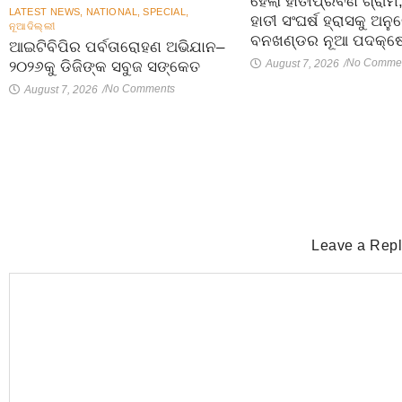
ହେଲା ହାତୀପ୍ରବଣ ଗ୍ରାମ
LATEST NEWS
,
NATIONAL
,
SPECIAL
,
ହାତୀ ସଂଘର୍ଷ ହ୍ରାସକୁ ଅନ
ନୂଆଦିଲ୍ଲୀ
ବନଖଣ୍ଡର ନୂଆ ପଦକ୍ଷ
ଆଇଟିବିପିର ପର୍ବତାରୋହଣ ଅଭିଯାନ–
No Comme
August 7, 2026
/
୨୦୨୬କୁ ଡିଜିଙ୍କ ସବୁଜ ସଙ୍କେତ
No Comments
August 7, 2026
/
Leave a Rep