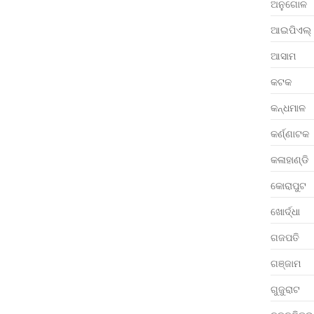
ଅନୁଗୋଳ
ଆଇପିଏଲ୍
ଆସାମ
କଟକ
କନ୍ଧମାଳ
କର୍ଣ୍ଣାଟକ
କଳାହାଣ୍ଡି
କୋରାପୁଟ
ଖୋର୍ଦ୍ଧା
ଗଜପତି
ଗଞ୍ଜାମ
ଗୁଜୁରାଟ