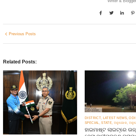
Writer & Blogge
Previous Posts
Related Posts:
DISTRICT
,
LATEST NEWS
,
ODI
SPECIAL
,
STATE
,
ଅନୁଗୋଳ
,
ଅନୁ
ହାଇମାଷ୍ଟ ଲାଇଟ୍‌ରେ ଉଜ