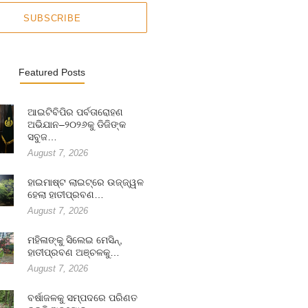
SUBSCRIBE
Featured Posts
ଆଇଟିବିପିର ପର୍ବତାରୋହଣ
ଅଭିଯାନ–୨୦୨୬କୁ ଡିଜିଙ୍କ
ସବୁଜ…
August 7, 2026
ହାଇମାଷ୍ଟ ଲାଇଟ୍‌ରେ ଉଜ୍ଜ୍ୱଳ
ହେଲା ହାତୀପ୍ରବଣ…
August 7, 2026
ମହିଳାଙ୍କୁ ସିଲେଇ ମେସିନ୍,
ହାତୀପ୍ରବଣ ଅଞ୍ଚଳକୁ…
August 7, 2026
ବର୍ଷାଜଳକୁ ସମ୍ପଦରେ ପରିଣତ