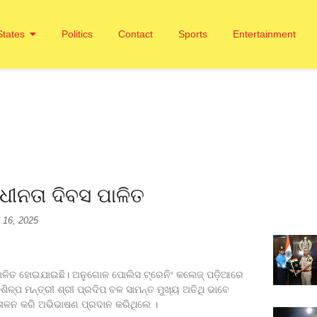
States
Politics
Contact
Sports
Entertainment
ଧୀନତା ଦିବସ ପାଳିତ
 16, 2025
 ପାଳିତ ହୋଇଯାଇଛି। ଅନୁଗୋଳ ପୋଲିସ ଟ୍ରେନିଂ କଲେଜ୍ ପଡ଼ିଆରେ
ପ ମନ୍ତ୍ରୀ ଶ୍ରୀ ପ୍ରଦିପ ବଳ ସାମନ୍ତ ମୁଖ୍ୟ ଅତିଥି ଭାବେ
୍ତୋଳନ କରି ଅଭିଭାଷଣ ପ୍ରଦାନ କରିଥିଲେ ।