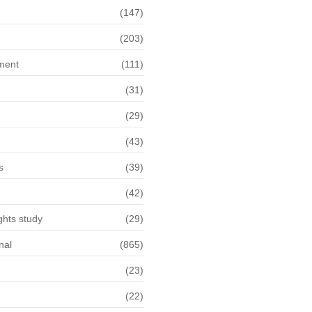
n
(147)
(203)
ment
(111)
(31)
(29)
(43)
s
(39)
(42)
hts study
(29)
nal
(865)
(23)
(22)